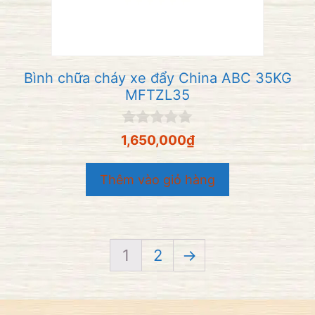
Bình chữa cháy xe đẩy China ABC 35KG
MFTZL35
0
1,650,000
₫
n
g
o
Thêm vào giỏ hàng
à
i
5
1
2
→