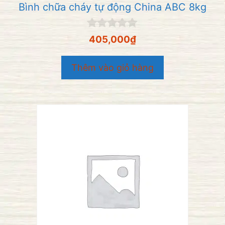
Bình chữa cháy tự động China ABC 8kg
0
405,000
₫
n
g
o
Thêm vào giỏ hàng
à
i
5