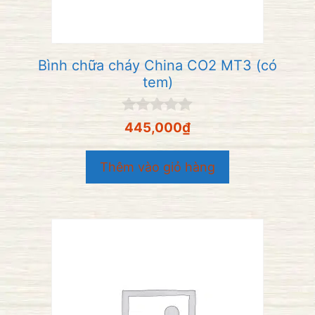
Bình chữa cháy China CO2 MT3 (có
tem)
0
445,000
₫
n
g
o
Thêm vào giỏ hàng
à
i
5