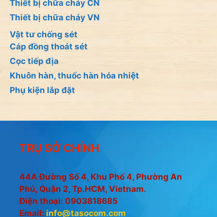
Thiết bị chữa cháy CN
Thiết bị chữa cháy VN
Vật tư chống sét
Cáp đồng thoát sét
Cọc tiếp địa
Khuôn hàn, thuốc hàn hóa nhiệt
Phụ kiện lắp đặt
TRỤ SỞ CHÍNH
44A Đường Số 4, Khu Phố 4, Phường An
Phú, Quận 2, Tp.HCM, Vietnam.
Điện thoại: 0903818685
Email:
info@tasocom.com