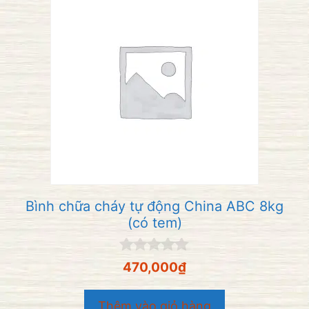
Bình chữa cháy tự động China ABC 8kg
(có tem)
0
470,000
₫
n
g
o
Thêm vào giỏ hàng