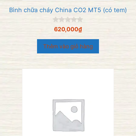
Bình chữa cháy China CO2 MT5 (có tem)
0
620,000
₫
n
g
o
Thêm vào giỏ hàng
à
i
5