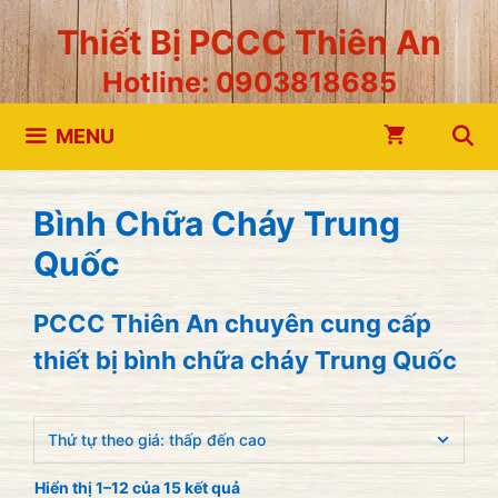
Chuyển
Thiết Bị PCCC Thiên An
đến
Hotline: 0903818685
nội
dung
MENU
Bình Chữa Cháy Trung
Quốc
PCCC Thiên An chuyên cung cấp
thiết bị bình chữa cháy Trung Quốc
Hiển thị 1–12 của 15 kết quả