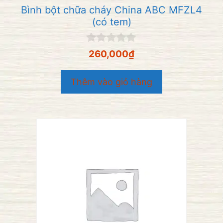
Bình bột chữa cháy China ABC MFZL4
(có tem)
0
260,000
₫
n
g
o
Thêm vào giỏ hàng
à
i
5