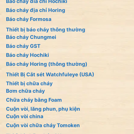
Báo cháy đia chỉ Hochiki
Báo cháy địa chỉ Horing
Báo cháy Formosa
Thiết bị báo cháy thông thường
Báo cháy Chungmei
Báo cháy GST
Báo cháy Hochiki
Báo cháy Horing (thông thường)
Thiết Bị Cắt sét Watchfuleye (USA)
Thiết bị chữa cháy
Bơm chữa cháy
Chữa cháy bằng Foam
Cuộn vòi, lăng phun, phụ kiện
Cuộn vòi china
Cuộn vòi chữa cháy Tomoken