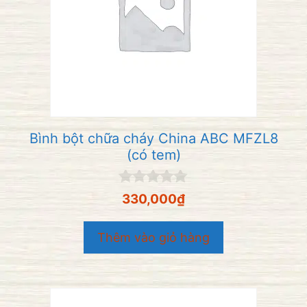
Bình bột chữa cháy China ABC MFZL8
(có tem)
0
330,000
₫
n
g
o
Thêm vào giỏ hàng
à
i
5