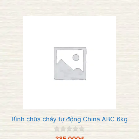
i
5
Bình chữa cháy tự động China ABC 6kg
0
385,000
₫