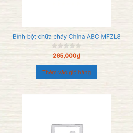
Bình bột chữa cháy China ABC MFZL8
0
265,000
₫
n
g
o
Thêm vào giỏ hàng
à
i
5