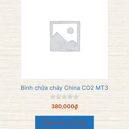
Bình chữa cháy China CO2 MT3
0
380,000
₫
n
g
o
Thêm vào giỏ hàng
à