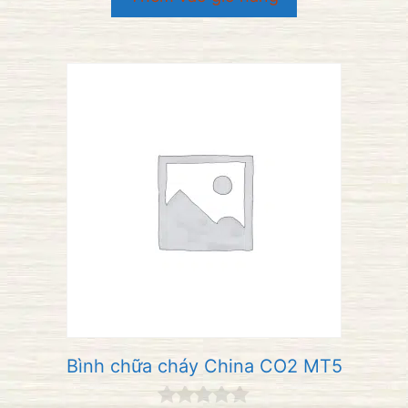
à
i
5
Bình chữa cháy China CO2 MT5