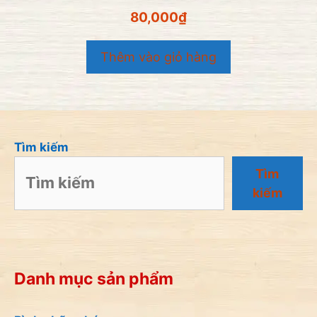
0
80,000
₫
n
g
o
Thêm vào giỏ hàng
à
i
5
Tìm kiếm
Tìm
kiếm
Danh mục sản phẩm