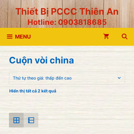
Chuyển
Thiết Bị PCCC Thiên An
đến
Hotline: 0903818685
nội
dung
MENU
Cuộn vòi china
Hiển thị tất cả 2 kết quả