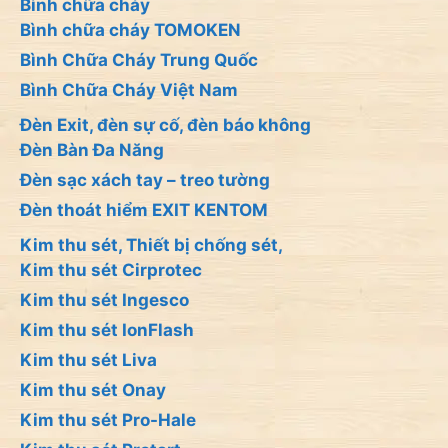
Bình chữa cháy
Bình chữa cháy TOMOKEN
Bình Chữa Cháy Trung Quốc
Bình Chữa Cháy Việt Nam
Đèn Exit, đèn sự cố, đèn báo không
Đèn Bàn Đa Năng
Đèn sạc xách tay – treo tường
Đèn thoát hiểm EXIT KENTOM
Kim thu sét, Thiết bị chống sét,
Kim thu sét Cirprotec
Kim thu sét Ingesco
Kim thu sét IonFlash
Kim thu sét Liva
Kim thu sét Onay
Kim thu sét Pro-Hale