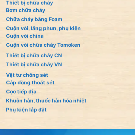
Thiết bị chữa cháy
Bơm chữa cháy
Chữa cháy bằng Foam
Cuộn vòi, lăng phun, phụ kiện
Cuộn vòi china
Cuộn vòi chữa cháy Tomoken
Thiết bị chữa cháy CN
Thiết bị chữa cháy VN
Vật tư chống sét
Cáp đồng thoát sét
Cọc tiếp địa
Khuôn hàn, thuốc hàn hóa nhiệt
Phụ kiện lắp đặt