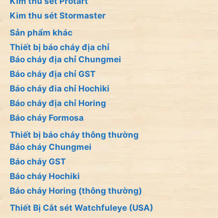
Kim thu sét Protart
Kim thu sét Stormaster
Sản phẩm khác
Thiết bị báo cháy địa chỉ
Báo cháy địa chỉ Chungmei
Báo cháy địa chỉ GST
Báo cháy đia chỉ Hochiki
Báo cháy địa chỉ Horing
Báo cháy Formosa
Thiết bị báo cháy thông thường
Báo cháy Chungmei
Báo cháy GST
Báo cháy Hochiki
Báo cháy Horing (thông thường)
Thiết Bị Cắt sét Watchfuleye (USA)