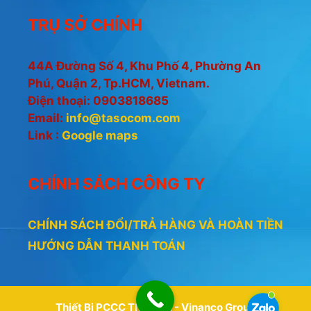
TRỤ SỞ CHÍNH
44A Đường Số 4, Khu Phố 4, Phường An
Phú, Quận 2, Tp.HCM, Vietnam.
Điện thoại: 0903818685
Email:
info@tasocom.com
Link :
Google maps
CHÍNH SÁCH CÔNG TY
CHÍNH SÁCH ĐỔI/TRẢ HÀNG VÀ HOÀN TIỀN
HƯỚNG DẪN THANH TOÁN
Thiết Bị PCCC Thiên An - Vinanco Group