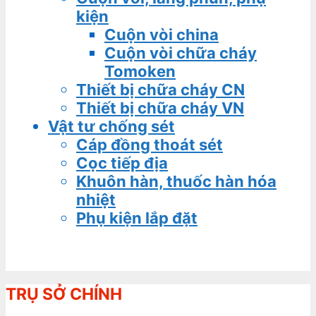
kiện
Cuộn vòi china
Cuộn vòi chữa cháy
Tomoken
Thiết bị chữa cháy CN
Thiết bị chữa cháy VN
Vật tư chống sét
Cáp đồng thoát sét
Cọc tiếp địa
Khuôn hàn, thuốc hàn hóa
nhiệt
Phụ kiện lắp đặt
TRỤ SỞ CHÍNH