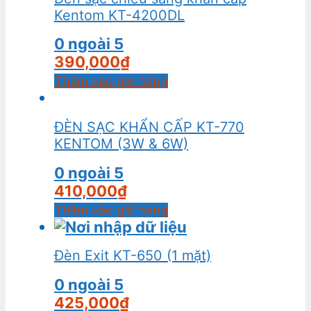
Kentom KT-4200DL
0
ngoài 5
390,000
₫
Thêm vào giỏ hàng
ĐÈN SẠC KHẨN CẤP KT-770
KENTOM (3W & 6W)
0
ngoài 5
410,000
₫
Thêm vào giỏ hàng
Đèn Exit KT-650 (1 mặt)
0
ngoài 5
425,000
₫