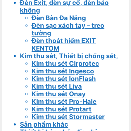
Đèn Exit, đèn sự cố, đèn báo
không
Đèn Bàn Đa Năng
Đèn sạc xách tay – treo
tường
Đèn thoát hiểm EXIT
KENTOM
Kim thu sét, Thiết bị chống sét,
Kim thu sét Cirprotec
Kim thu sét Ingesco
Kim thu sét IonFlash
Kim thu sét Liva
Kim thu sét Onay
Kim thu sét Pro-Hale
Kim thu sét Protart
Kim thu sét Stormaster
Sản phẩm khác