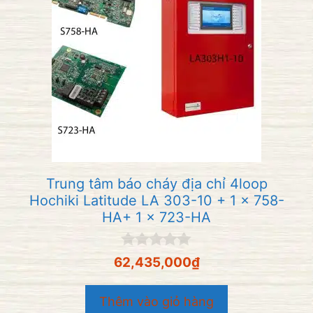
Trung tâm báo cháy địa chỉ 4loop
Hochiki Latitude LA 303-10 + 1 x 758-
HA+ 1 x 723-HA
0
62,435,000
₫
n
g
o
Thêm vào giỏ hàng
à