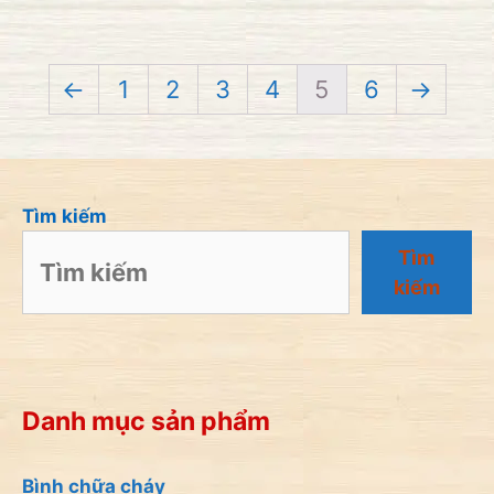
i
5
←
1
2
3
4
5
6
→
Tìm kiếm
Tìm
kiếm
Danh mục sản phẩm
Bình chữa cháy