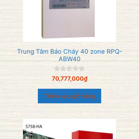
Trung Tâm Báo Cháy 40 zone RPQ-
ABW40
0
70,777,000
₫
n
g
o
Thêm vào giỏ hàng
à
i
5