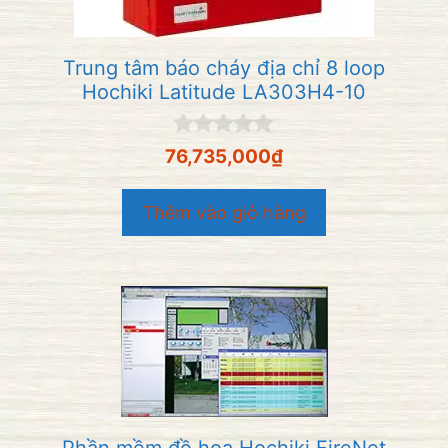
Trung tâm báo cháy địa chỉ 8 loop
Hochiki Latitude LA303H4-10
0
76,735,000
₫
n
g
o
Thêm vào giỏ hàng
à
i
5
Phần mềm đồ họa Hochiki FireNet