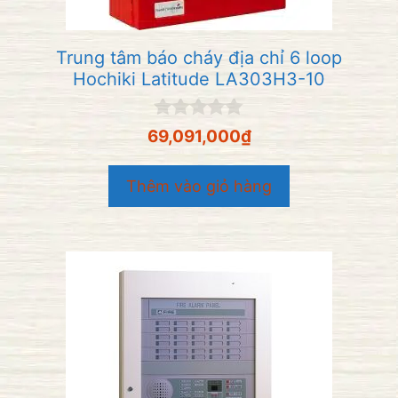
Trung tâm báo cháy địa chỉ 6 loop
Hochiki Latitude LA303H3-10
0
69,091,000
₫
n
g
o
Thêm vào giỏ hàng
à
i
5