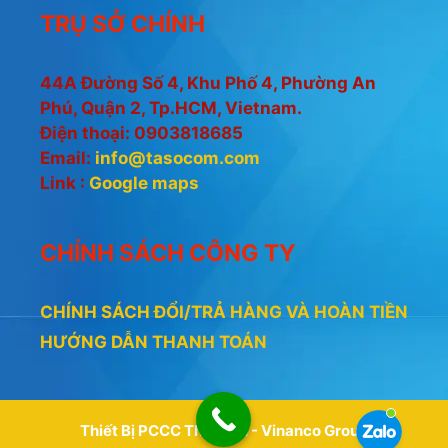
TRỤ SỞ CHÍNH
44A Đường Số 4, Khu Phố 4, Phường An
Phú, Quận 2, Tp.HCM, Vietnam.
Điện thoại: 0903818685
Email:
info@tasocom.com
Link :
Google maps
CHÍNH SÁCH CÔNG TY
CHÍNH SÁCH ĐỔI/TRẢ HÀNG VÀ HOÀN TIỀN
HƯỚNG DẪN THANH TOÁN
Thiết Bị PCCC Thiên An - Vinanco Group