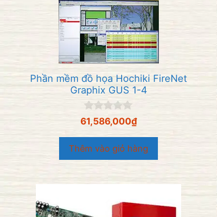
Phần mềm đồ họa Hochiki FireNet
Graphix GUS 1-4
0
61,586,000
₫
n
g
o
Thêm vào giỏ hàng
à
i
5