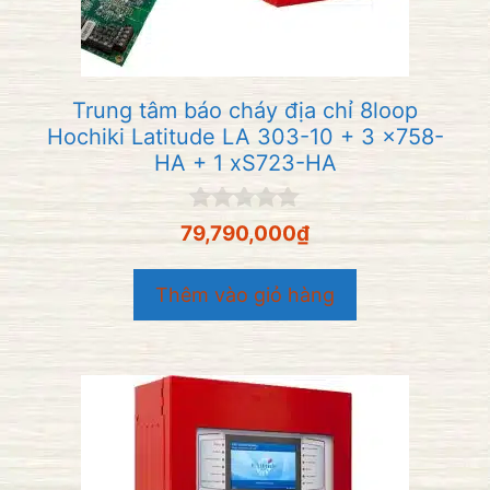
Trung tâm báo cháy địa chỉ 8loop
Hochiki Latitude LA 303-10 + 3 x758-
HA + 1 xS723-HA
0
79,790,000
₫
n
g
o
Thêm vào giỏ hàng
à
i
5