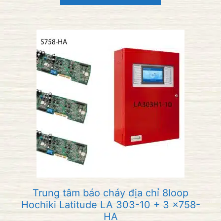
i
5
Trung tâm báo cháy địa chỉ 8loop
Hochiki Latitude LA 303-10 + 3 x758-
HA