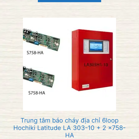
i
5
Trung tâm báo cháy địa chỉ 6loop
Hochiki Latitude LA 303-10 + 2 x758-
HA