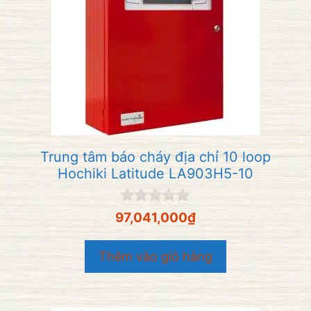
Trung tâm báo cháy địa chỉ 10 loop
Hochiki Latitude LA903H5-10
0
97,041,000
₫
n
g
o
Thêm vào giỏ hàng
à
i
5