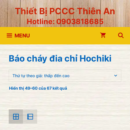
Chuyển
Thiết Bị PCCC Thiên An
đến
Hotline: 0903818685
nội
dung
MENU
Báo cháy đia chỉ Hochiki
Hiển thị 49–60 của 67 kết quả