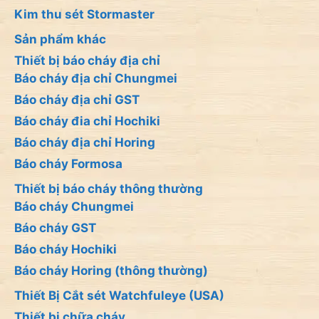
Kim thu sét Stormaster
Sản phẩm khác
Thiết bị báo cháy địa chỉ
Báo cháy địa chỉ Chungmei
Báo cháy địa chỉ GST
Báo cháy đia chỉ Hochiki
Báo cháy địa chỉ Horing
Báo cháy Formosa
Thiết bị báo cháy thông thường
Báo cháy Chungmei
Báo cháy GST
Báo cháy Hochiki
Báo cháy Horing (thông thường)
Thiết Bị Cắt sét Watchfuleye (USA)
Thiết bị chữa cháy