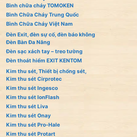
Bình chữa cháy TOMOKEN
Bình Chữa Cháy Trung Quốc
Bình Chữa Cháy Việt Nam
Đèn Exit, đèn sự cố, đèn báo không
Đèn Bàn Đa Năng
Đèn sạc xách tay – treo tường
Đèn thoát hiểm EXIT KENTOM
Kim thu sét, Thiết bị chống sét,
Kim thu sét Cirprotec
Kim thu sét Ingesco
Kim thu sét IonFlash
Kim thu sét Liva
Kim thu sét Onay
Kim thu sét Pro-Hale
Kim thu sét Protart