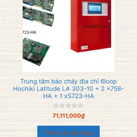
Trung tâm báo cháy địa chỉ 6loop
Hochiki Latitude LA 303-10 + 2 x758-
HA + 1 xS723-HA
0
71,111,000
₫
n
g
o
Thêm vào giỏ hàng
à