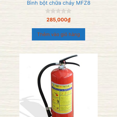
Bình bột chữa cháy MFZ8
0
285,000
₫
n
g
o
Thêm vào giỏ hàng
à
i
5