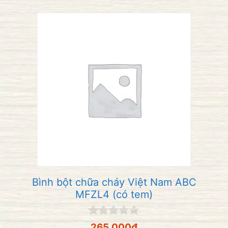
Bình bột chữa cháy Việt Nam ABC
MFZL4 (có tem)
0
265,000
₫