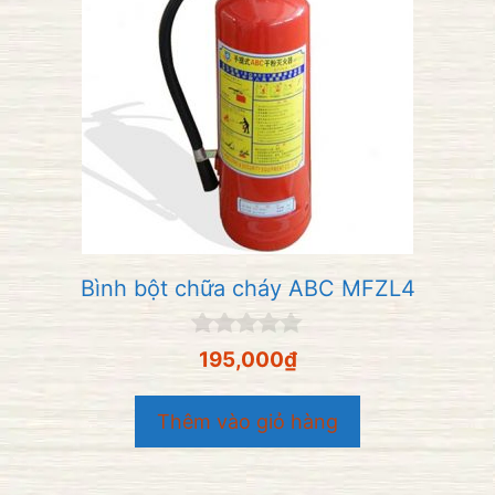
Bình bột chữa cháy ABC MFZL4
0
195,000
₫
n
g
o
Thêm vào giỏ hàng
à
i
5