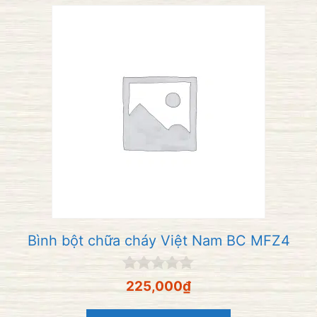
Bình bột chữa cháy Việt Nam BC MFZ4
0
225,000
₫
n
g