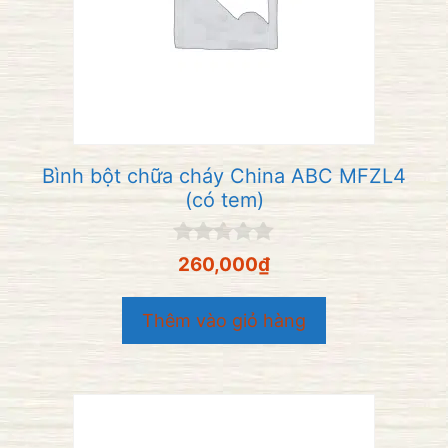
Bình bột chữa cháy China ABC MFZL4
(có tem)
0
260,000
₫
n
g
o
Thêm vào giỏ hàng
à
i
5