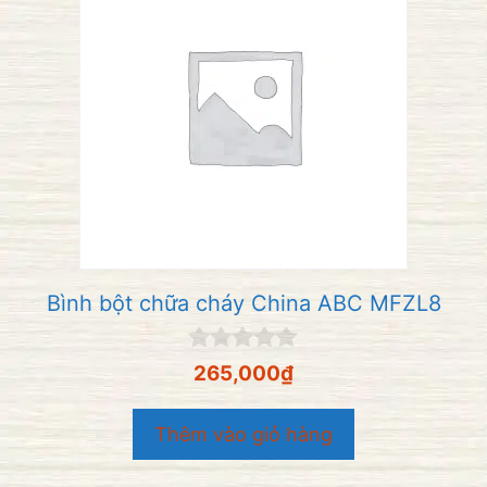
Bình bột chữa cháy China ABC MFZL8
0
265,000
₫
n
g
o
Thêm vào giỏ hàng
à
i
5