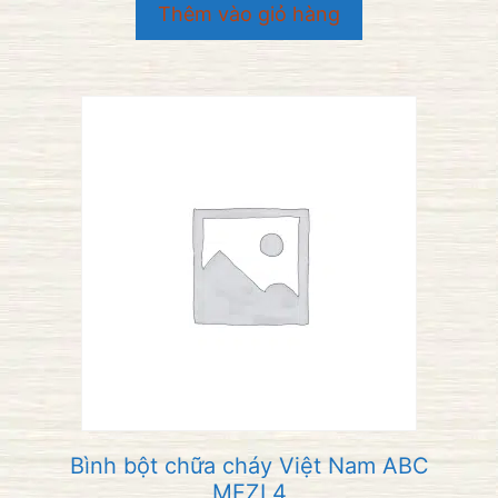
o
Thêm vào giỏ hàng
à
i
5
Bình bột chữa cháy Việt Nam ABC
MFZL4