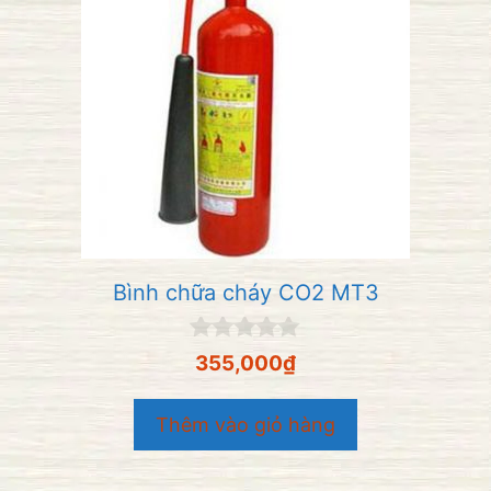
Bình chữa cháy CO2 MT3
0
355,000
₫
n
g
o
Thêm vào giỏ hàng
à
i
5