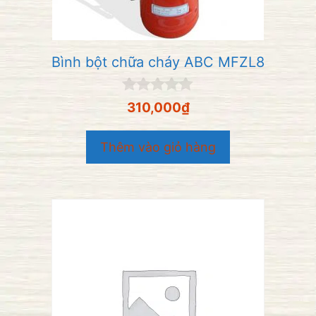
Bình bột chữa cháy ABC MFZL8
0
310,000
₫
n
g
o
Thêm vào giỏ hàng
à
i
5