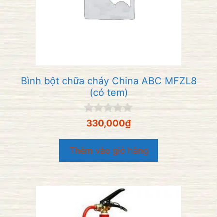
Bình bột chữa cháy China ABC MFZL8
(có tem)
0
330,000
₫
n
g
o
Thêm vào giỏ hàng
à
i
5