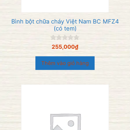
Bình bột chữa cháy Việt Nam BC MFZ4
(có tem)
0
255,000
₫
n
g
o
Thêm vào giỏ hàng
à
i
5