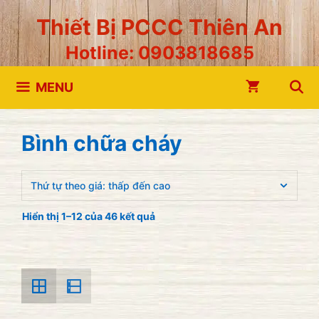
Chuyển
Thiết Bị PCCC Thiên An
đến
Hotline: 0903818685
nội
dung
MENU
Bình chữa cháy
Hiển thị 1–12 của 46 kết quả