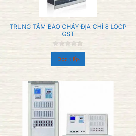
TRUNG TÂM BÁO CHÁY ĐỊA CHỈ 8 LOOP
GST
0
n
Đọc tiếp
g
o
à
i
5