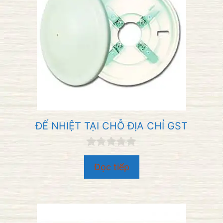
ĐẾ NHIỆT TẠI CHỖ ĐỊA CHỈ GST
0
n
Đọc tiếp
g
o
à
i
5