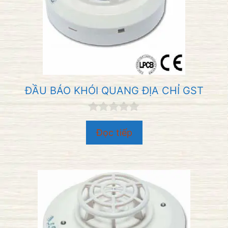
ĐẦU BÁO KHÓI QUANG ĐỊA CHỈ GST
0
n
Đọc tiếp
g
o
à
i
5