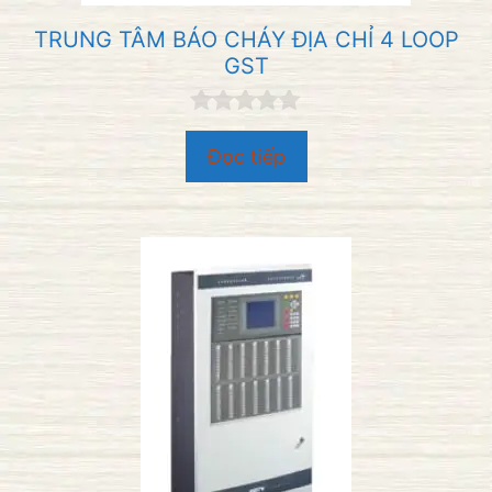
TRUNG TÂM BÁO CHÁY ĐỊA CHỈ 4 LOOP
GST
0
n
Đọc tiếp
g
o
à
i
5