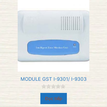
5
MODULE GST I-9301/ I-9303
0
n
Đọc tiếp
g
o