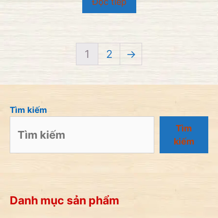
Đọc tiếp
g
o
à
i
5
1
2
→
Tìm kiếm
Tìm
kiếm
Danh mục sản phẩm