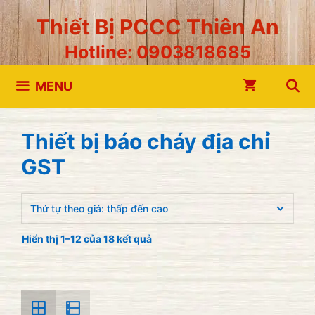
Chuyển
Thiết Bị PCCC Thiên An
đến
Hotline: 0903818685
nội
dung
MENU
Thiết bị báo cháy địa chỉ
GST
Hiển thị 1–12 của 18 kết quả