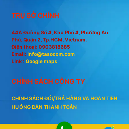
TRỤ SỞ CHÍNH
44A Đường Số 4, Khu Phố 4, Phường An
Phú, Quận 2, Tp.HCM, Vietnam.
Điện thoại: 0903818685
Email:
info@tasocom.com
Link :
Google maps
CHÍNH SÁCH CÔNG TY
CHÍNH SÁCH ĐỔI/TRẢ HÀNG VÀ HOÀN TIỀN
HƯỚNG DẪN THANH TOÁN