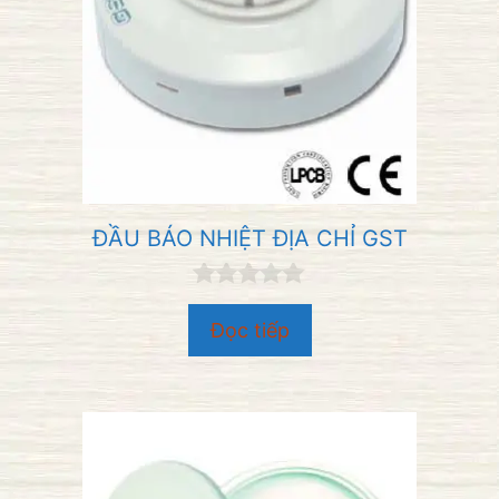
ĐẦU BÁO NHIỆT ĐỊA CHỈ GST
0
n
Đọc tiếp
g
o
à
i
5