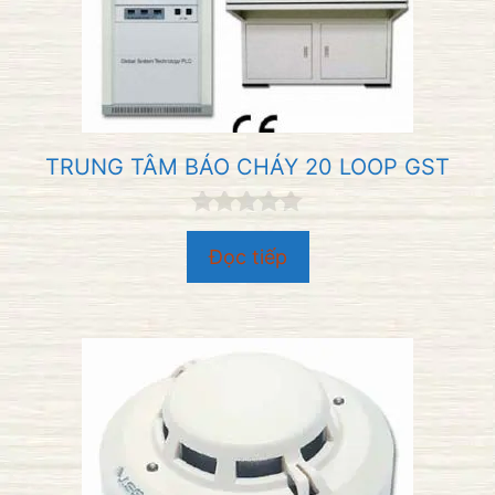
TRUNG TÂM BÁO CHÁY 20 LOOP GST
0
n
Đọc tiếp
g
o
à
i
5