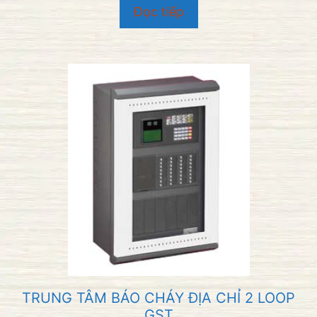
n
Đọc tiếp
g
o
à
i
5
TRUNG TÂM BÁO CHÁY ĐỊA CHỈ 2 LOOP
GST