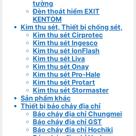
tường
Đèn thoát hiểm EXIT
KENTOM
Kim thu sét, Thiết bị chống sét,
Kim thu sét Cirprotec
Kim thu sét Ingesco
Kim thu sét IonFlash
Kim thu sét Liva
Kim thu sét Onay
Kim thu sét Pro-Hale
Kim thu sét Protart
Kim thu sét Stormaster
Sản phẩm khác
Thiết bị báo cháy địa chỉ
Báo cháy địa chỉ Chungmei
Báo cháy địa chỉ GST
Báo cháy đia chỉ Hochiki