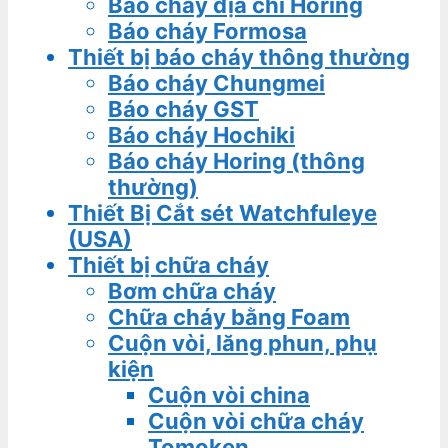
Báo cháy địa chỉ Horing
Báo cháy Formosa
Thiết bị báo cháy thông thường
Báo cháy Chungmei
Báo cháy GST
Báo cháy Hochiki
Báo cháy Horing (thông
thường)
Thiết Bị Cắt sét Watchfuleye
(USA)
Thiết bị chữa cháy
Bơm chữa cháy
Chữa cháy bằng Foam
Cuộn vòi, lăng phun, phụ
kiện
Cuộn vòi china
Cuộn vòi chữa cháy
Tomoken