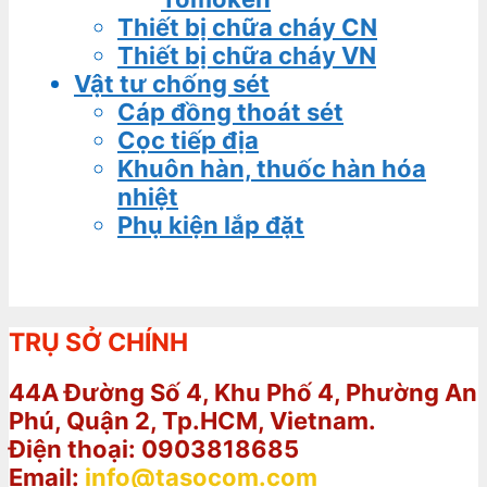
Thiết bị chữa cháy CN
Thiết bị chữa cháy VN
Vật tư chống sét
Cáp đồng thoát sét
Cọc tiếp địa
Khuôn hàn, thuốc hàn hóa
nhiệt
Phụ kiện lắp đặt
TRỤ SỞ CHÍNH
44A Đường Số 4, Khu Phố 4, Phường An
Phú, Quận 2, Tp.HCM, Vietnam.
Điện thoại: 0903818685
Email:
info@tasocom.com