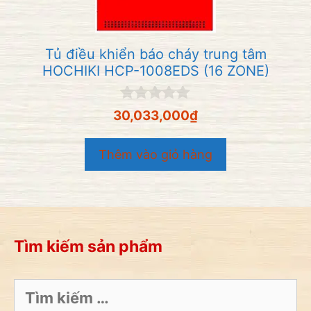
Tủ điều khiển báo cháy trung tâm
HOCHIKI HCP-1008EDS (16 ZONE)
0
30,033,000
₫
n
g
o
Thêm vào giỏ hàng
à
i
5
Tìm kiếm sản phẩm
Tìm
kiếm