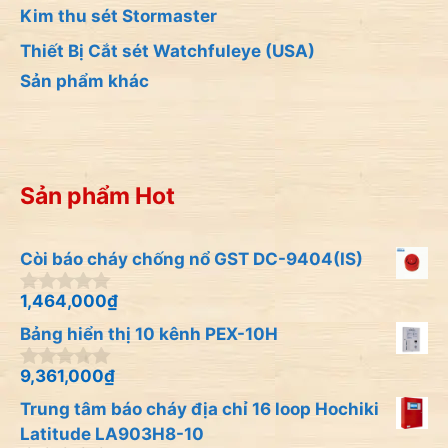
Kim thu sét Stormaster
Thiết Bị Cắt sét Watchfuleye (USA)
Sản phẩm khác
Sản phẩm Hot
Còi báo cháy chống nổ GST DC-9404(IS)
1,464,000
₫
0
n
Bảng hiển thị 10 kênh PEX-10H
g
o
à
9,361,000
₫
0
i
n
Trung tâm báo cháy địa chỉ 16 loop Hochiki
5
g
o
Latitude LA903H8-10