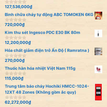
à
i
127,536,000
₫
0
5
n
Bình chữa cháy tự động ABC TOMOKEN 6KG
g
o
à
720,000
₫
0
i
n
Kim thu sét Ingesco PDC E30 BK 80m
5
g
o
à
12,200,000
₫
0
i
n
Hóa chất giảm điện trở Ấn Độ ( Ramratna )
5
g
o
à
270,000
₫
0
i
n
Thuốc hàn hóa nhiệt Việt Nam 115g
5
g
o
à
115,000
₫
0
i
n
Trung tâm báo cháy Hochiki HMCC-1024-
5
g
o
12XT 48 Zones (Không gồm ắc quy)
à
i
62,272,000
₫
0
5