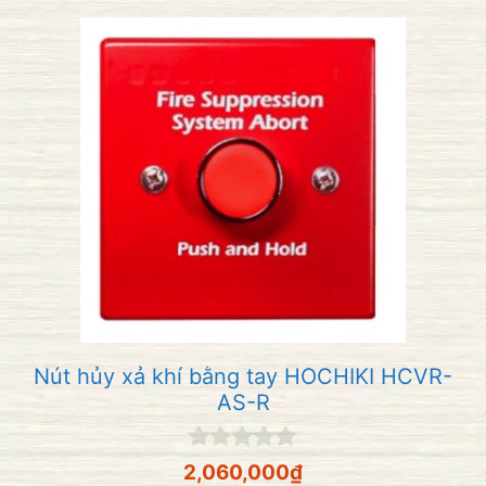
Nút hủy xả khí bằng tay HOCHIKI HCVR-
AS-R
0
2,060,000
₫
n