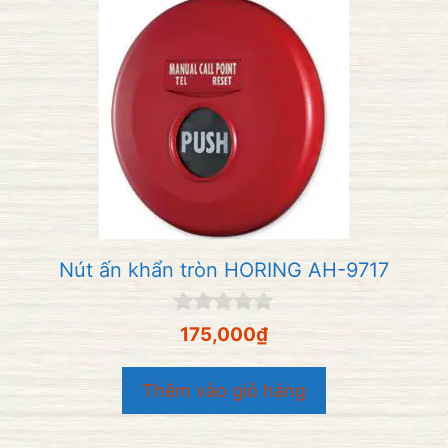
Nút ấn khẩn tròn HORING AH-9717
0
175,000
₫
n
g
o
Thêm vào giỏ hàng
à
i
5