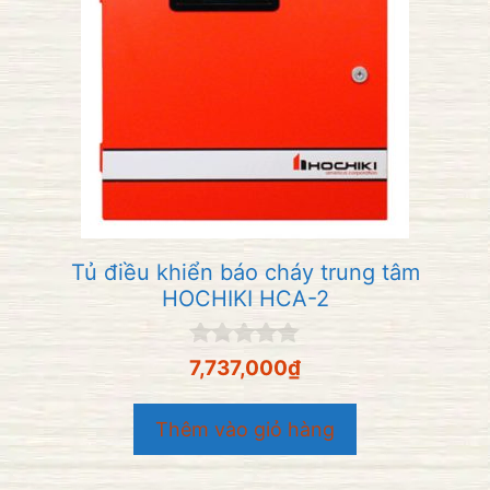
Tủ điều khiển báo cháy trung tâm
HOCHIKI HCA-2
0
7,737,000
₫
n
g
o
Thêm vào giỏ hàng
à
i
5