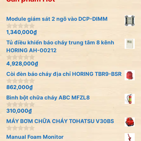
Module giám sát 2 ngõ vào DCP-DIMM
1,340,000
₫
0
n
Tủ điều khiển báo cháy trung tâm 8 kênh
g
o
HORING AH-00212
à
i
4,928,000
₫
0
5
n
Còi đèn báo cháy địa chỉ HORING TBR9-BSR
g
o
à
862,000
₫
0
i
n
Bình bột chữa cháy ABC MFZL8
5
g
o
à
310,000
₫
0
i
n
MÁY BƠM CHỮA CHÁY TOHATSU V30BS
5
g
o
à
0
Manual Foam Monitor
i