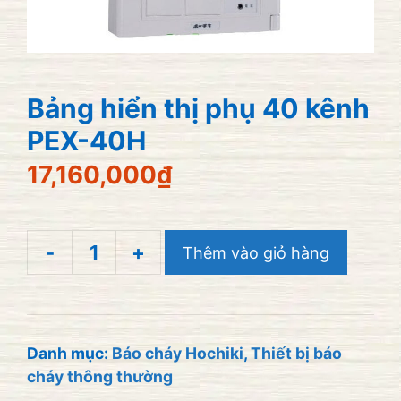
Bảng hiển thị phụ 40 kênh
PEX-40H
17,160,000
₫
-
+
Thêm vào giỏ hàng
Bảng
hiển
thị
phụ
Danh mục:
Báo cháy Hochiki
,
Thiết bị báo
cháy thông thường
40