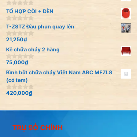
n
5
g
0
o
TỔ HỢP CÒI + ĐÈN
n
à
g
i
0
o
T-ZSTZ Đầu phun quay lên
5
n
à
g
i
21,250
₫
0
o
5
n
à
Kệ chữa cháy 2 hàng
g
i
o
5
à
75,000
₫
0
i
n
Bình bột chữa cháy Việt Nam ABC MFZL8
5
g
o
(có tem)
à
i
420,000
₫
0
5
n
g
o
à
i
5
TRỤ SỞ CHÍNH