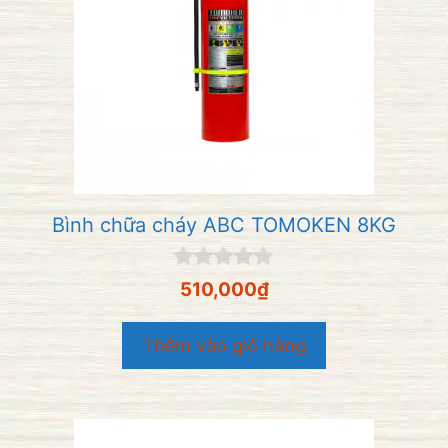
Bình chữa cháy ABC TOMOKEN 8KG
0
510,000
₫
n
g
o
Thêm vào giỏ hàng
à
i
5