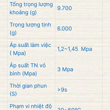
Tổng trọng lượng
9.700
khoảng (g)
Trọng lượng tịnh
6.000
(g)
Áp suất làm việc
1,2~1,45 Mpa
( Mpa)
Áp suất TN vỏ
3 Mpa
bình (Mpa)
Thời gian phun
>9s
(S)
Phạm vi nhiệt độ
30~60°C