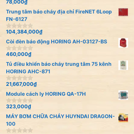
à
78,000
₫
0
i
n
Trung tâm báo cháy địa chỉ FireNET 6Loop
5
g
o
FN-6127
à
i
104,384,000
₫
0
5
n
Còi đèn báo động HORING AH-03127-BS
g
o
à
460,000
₫
0
i
n
Tủ điều khiển báo cháy trung tâm 75 kênh
5
g
o
HORING AHC-871
à
i
21,667,000
₫
0
5
n
Module cách ly HORING QA-17H
g
o
à
323,000
₫
0
i
n
MÁY BƠM CHỮA CHÁY HUYNDAI DRAGON-
5
g
o
100
à
i