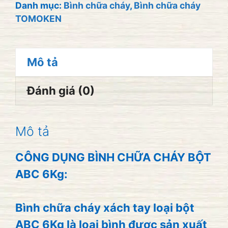
ABC
Danh mục:
Bình chữa cháy
,
Bình chữa cháy
TOMOKEN
TOMOKEN
6KG
số
Mô tả
lượng
Đánh giá (0)
Mô tả
CÔNG DỤNG BÌNH CHỮA CHÁY BỘT
ABC 6Kg:
Bình chữa cháy xách tay loại bột
ABC 6Kg là loại bình được sản xuất