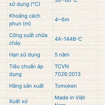
sử dụng (°C)
Khoảng cách
4~6m
phun (m)
Công suất chữa
4A-144B-C
cháy
Hạn sử dụng
5 năm
Tiêu chuẩn áp
TCVN
dụng
7026:2013
Hãng sản xuất
Tomoken
Made in Việt
Xuất xứ