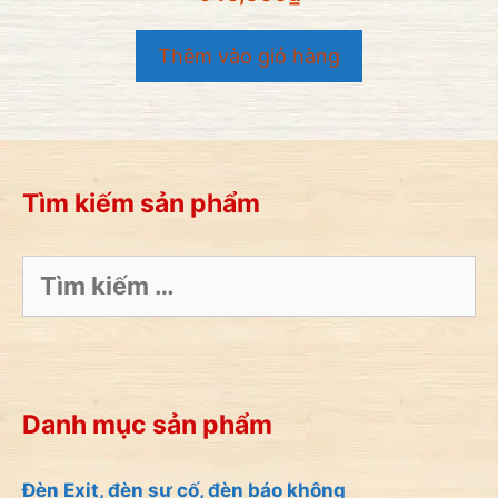
n
g
o
Thêm vào giỏ hàng
à
i
5
Tìm kiếm sản phẩm
Tìm
kiếm
cho:
Danh mục sản phẩm
Đèn Exit, đèn sự cố, đèn báo không