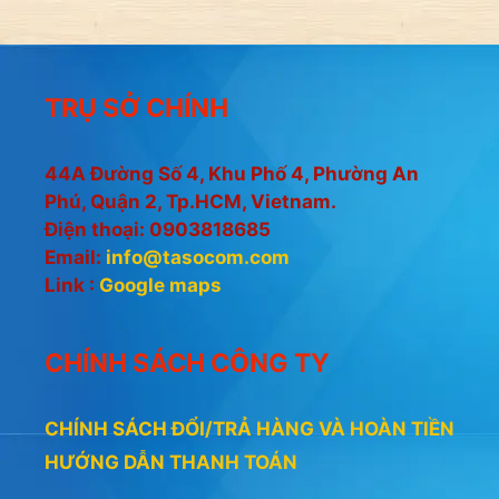
0
5
n
g
o
à
TRỤ SỞ CHÍNH
i
5
44A Đường Số 4, Khu Phố 4, Phường An
Phú, Quận 2, Tp.HCM, Vietnam.
Điện thoại: 0903818685
Email:
info@tasocom.com
Link :
Google maps
CHÍNH SÁCH CÔNG TY
CHÍNH SÁCH ĐỔI/TRẢ HÀNG VÀ HOÀN TIỀN
HƯỚNG DẪN THANH TOÁN