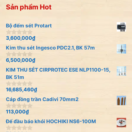
Sản phẩm Hot
Bộ đếm sét Protart
3,600,000
₫
0
n
Kim thu sét Ingesco PDC2.1, BK 57m
g
o
à
6,500,000
₫
0
i
n
KIM THU SÉT CIRPROTEC ESE NLP1100-15,
5
g
o
BK 51m
à
i
16,685,460
₫
0
5
n
Cáp đồng trần Cadivi 70mm2
g
o
à
113,000
₫
0
i
n
Đế đầu báo khói HOCHIKI NS6-100M
5
g
o