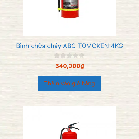
Bình chữa cháy ABC TOMOKEN 4KG
0
340,000
₫
n
g
o
Thêm vào giỏ hàng
à
i
5