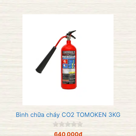
i
5
Bình chữa cháy CO2 TOMOKEN 3KG
0
640,000
₫