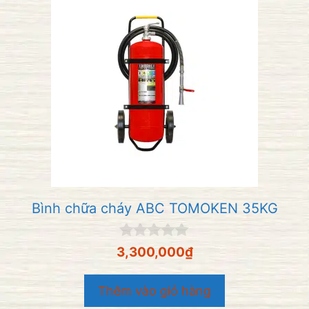
Bình chữa cháy ABC TOMOKEN 35KG
0
3,300,000
₫
n
g
o
Thêm vào giỏ hàng
à