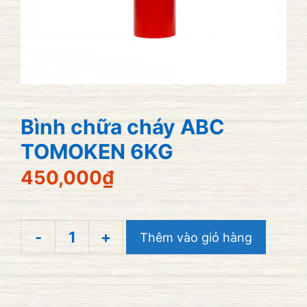
Bình chữa cháy ABC
TOMOKEN 6KG
450,000
₫
-
+
Thêm vào giỏ hàng
Bình
chữa
cháy