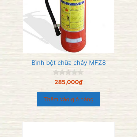
Bình bột chữa cháy MFZ8
0
285,000
₫
n
g
o
Thêm vào giỏ hàng
à
i
5