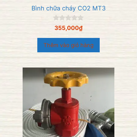
Bình chữa cháy CO2 MT3
0
355,000
₫
n
g
o
Thêm vào giỏ hàng
à
i
5