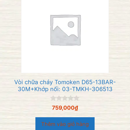
Vòi chữa cháy Tomoken D65-13BAR-
30M+Khớp nối: 03-TMKH-306513
0
759,000
₫
n
g
o
Thêm vào giỏ hàng
à