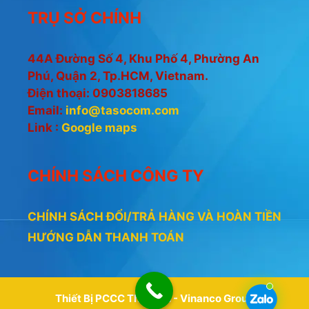
à
TRỤ SỞ CHÍNH
i
5
44A Đường Số 4, Khu Phố 4, Phường An
Phú, Quận 2, Tp.HCM, Vietnam.
Điện thoại: 0903818685
Email:
info@tasocom.com
Link :
Google maps
CHÍNH SÁCH CÔNG TY
CHÍNH SÁCH ĐỔI/TRẢ HÀNG VÀ HOÀN TIỀN
HƯỚNG DẪN THANH TOÁN
Thiết Bị PCCC Thiên An - Vinanco Group