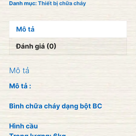
tự
Danh mục:
Thiết bị chữa cháy
động
6kg
Mô tả
số
lượng
Đánh giá (0)
Mô tả
Mô tả
:
Bình chữa cháy dạng bột BC
Hình cầu
Trọng lượng: 6kg