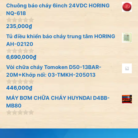
i
n
Chuông báo cháy 6inch 24VDC HORING
5
g
o
NQ-618
à
i
235,000
₫
0
5
n
Tủ điều khiển báo cháy trung tâm HORING
g
o
AH-02120
à
i
6,690,000
₫
0
5
n
Vòi chữa cháy Tomoken D50-13BAR-
g
o
20M+Khớp nối: 03-TMKH-205013
à
i
446,000
₫
0
5
n
MÁY BƠM CHỮA CHÁY HUYNDAI D4BB-
g
o
MB80
à
i
0
5
n
g
o