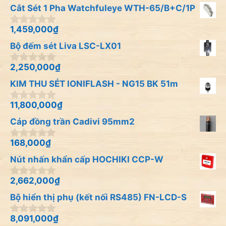
Cắt Sét 1 Pha Watchfuleye WTH-65/B+C/1P
1,459,000
₫
0
n
Bộ đếm sét Liva LSC-LX01
g
o
à
2,250,000
₫
0
i
n
KIM THU SÉT IONIFLASH - NG15 BK 51m
5
g
o
à
11,800,000
₫
0
i
n
Cáp đồng trần Cadivi 95mm2
5
g
o
à
168,000
₫
0
i
n
Nút nhấn khẩn cấp HOCHIKI CCP-W
5
g
o
à
2,662,000
₫
0
i
n
Bộ hiển thị phụ (kết nối RS485) FN-LCD-S
5
g
o
à
8,091,000
₫
0