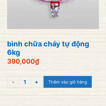
bình chữa cháy tự động
6kg
390,000
₫
-
+
Thêm vào giỏ hàng
bình
chữa
cháy