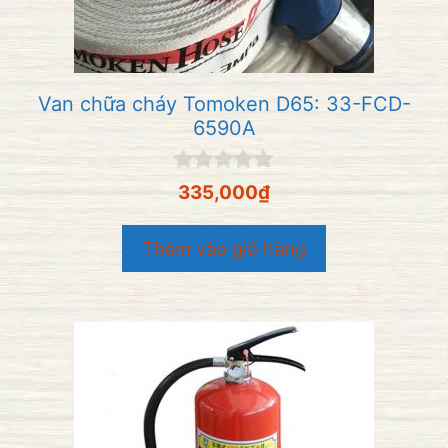
Van chữa cháy Tomoken D65: 33-FCD-
6590A
0
335,000
₫
n
g
o
Thêm vào giỏ hàng
à
i
5