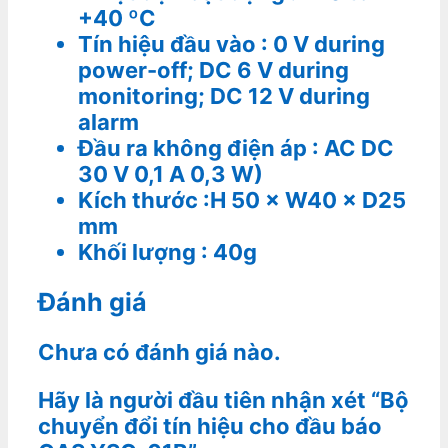
+40 ºC
Tín hiệu đầu vào : 0 V during
power-off; DC 6 V during
monitoring; DC 12 V during
alarm
Đầu ra không điện áp : AC DC
30 V 0,1 A 0,3 W)
Kích thước :H 50 × W40 × D25
mm
Khối lượng : 40g
Đánh giá
Chưa có đánh giá nào.
Hãy là người đầu tiên nhận xét “Bộ
chuyển đổi tín hiệu cho đầu báo