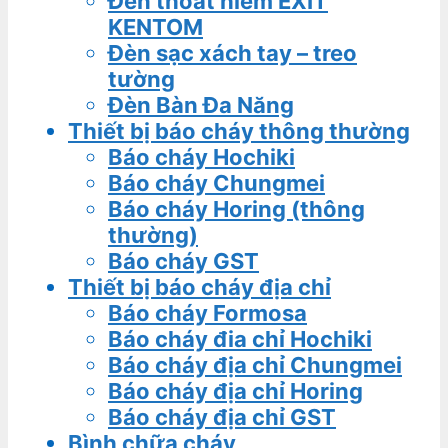
Đèn thoát hiểm EXIT
KENTOM
Đèn sạc xách tay – treo
tường
Đèn Bàn Đa Năng
Thiết bị báo cháy thông thường
Báo cháy Hochiki
Báo cháy Chungmei
Báo cháy Horing (thông
thường)
Báo cháy GST
Thiết bị báo cháy địa chỉ
Báo cháy Formosa
Báo cháy đia chỉ Hochiki
Báo cháy địa chỉ Chungmei
Báo cháy địa chỉ Horing
Báo cháy địa chỉ GST
Bình chữa cháy