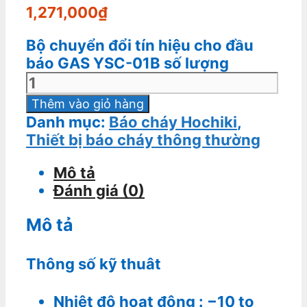
1,271,000
₫
Bộ chuyển đổi tín hiệu cho đầu
báo GAS YSC-01B số lượng
Thêm vào giỏ hàng
Danh mục:
Báo cháy Hochiki
,
Thiết bị báo cháy thông thường
Mô tả
Đánh giá (0)
Mô tả
Thông số kỹ thuât
Nhiệt độ hoạt động : −10 to