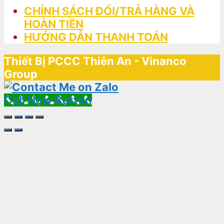
CHÍNH SÁCH ĐỔI/TRẢ HÀNG VÀ
HOÀN TIỀN
HƯỚNG DẪN THANH TOÁN
Thiết Bị PCCC Thiên An - Vinanco
Group
Call Now Button