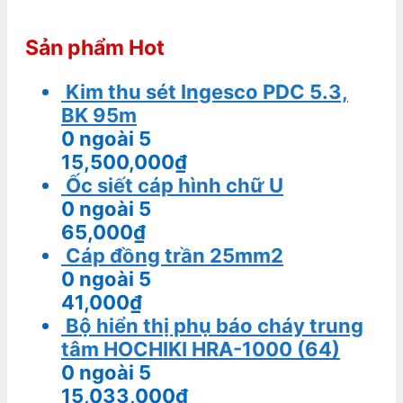
Sản phẩm Hot
Kim thu sét Ingesco PDC 5.3,
BK 95m
0
ngoài 5
15,500,000
₫
Ốc siết cáp hình chữ U
0
ngoài 5
65,000
₫
Cáp đồng trần 25mm2
0
ngoài 5
41,000
₫
Bộ hiển thị phụ báo cháy trung
tâm HOCHIKI HRA-1000 (64)
0
ngoài 5
15,033,000
₫