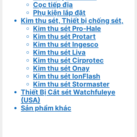
Cọc tiếp địa
Phụ kiện lắp đặt
Kim thu sét, Thiết bị chống sét,
Kim thu sét Pro-Hale
Kim thu sét Protart
Kim thu sét Ingesco
Kim thu sét Liva
Kim thu sét Cirprotec
Kim thu sét Onay
Kim thu sét IonFlash
Kim thu sét Stormaster
Thiết Bị Cắt sét Watchfuleye
(USA)
Sản phẩm khác