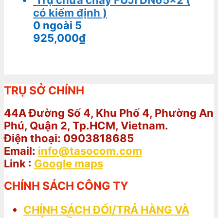
có kiểm định )
0
ngoài 5
925,000
₫
TRỤ SỞ CHÍNH
44A Đường Số 4, Khu Phố 4, Phường An
Phú, Quận 2, Tp.HCM, Vietnam.
Điện thoại: 0903818685
Email:
info@tasocom.com
Link :
Google maps
CHÍNH SÁCH CÔNG TY
CHÍNH SÁCH ĐỔI/TRẢ HÀNG VÀ