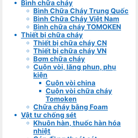
Bình chữa cháy
Bình Chữa Cháy Trung Quốc
Bình Chữa Cháy Việt Nam
Bình chữa cháy TOMOKEN
Thiết bị chữa cháy
Thiết bị chữa cháy CN
Thiết bị chữa cháy VN
Bơm chữa cháy
Cuộn vòi, lăng phun, phụ
kiện
Cuộn vòi china
Cuộn vòi chữa cháy
Tomoken
Chữa cháy bằng Foam
Vật tư chống sét
Khuôn hàn, thuốc hàn hóa
nhiệt