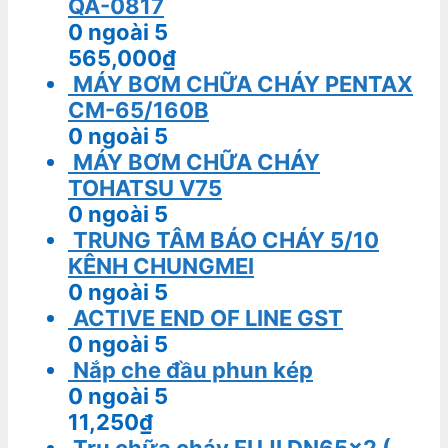
QA-0817
0
ngoài 5
565,000
₫
MÁY BƠM CHỮA CHÁY PENTAX
CM-65/160B
0
ngoài 5
MÁY BƠM CHỮA CHÁY
TOHATSU V75
0
ngoài 5
TRUNG TÂM BÁO CHÁY 5/10
KÊNH CHUNGMEI
0
ngoài 5
ACTIVE END OF LINE GST
0
ngoài 5
Nắp che đầu phun kép
0
ngoài 5
11,250
₫
Trụ chữa cháy FUJI DN65x2 (