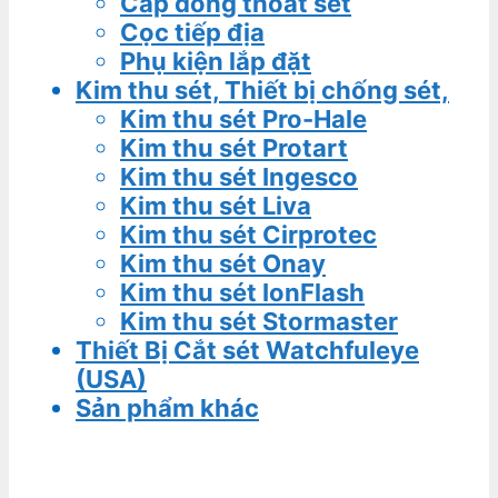
Cáp đồng thoát sét
Cọc tiếp địa
Phụ kiện lắp đặt
Kim thu sét, Thiết bị chống sét,
Kim thu sét Pro-Hale
Kim thu sét Protart
Kim thu sét Ingesco
Kim thu sét Liva
Kim thu sét Cirprotec
Kim thu sét Onay
Kim thu sét IonFlash
Kim thu sét Stormaster
Thiết Bị Cắt sét Watchfuleye
(USA)
Sản phẩm khác