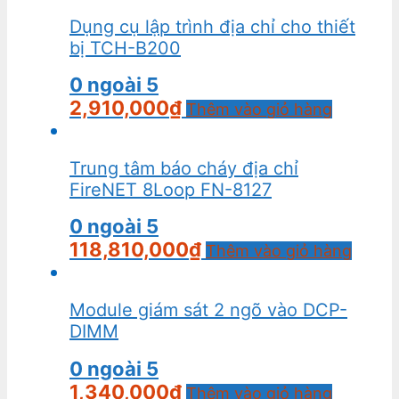
Dụng cụ lập trình địa chỉ cho thiết
bị TCH-B200
0
ngoài 5
2,910,000
₫
Thêm vào giỏ hàng
Trung tâm báo cháy địa chỉ
FireNET 8Loop FN-8127
0
ngoài 5
118,810,000
₫
Thêm vào giỏ hàng
Module giám sát 2 ngõ vào DCP-
DIMM
0
ngoài 5
1,340,000
₫
Thêm vào giỏ hàng