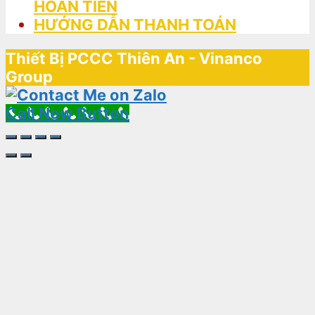
HOÀN TIỀN
HƯỚNG DẪN THANH TOÁN
Thiết Bị PCCC Thiên An - Vinanco
Group
Call Now Button