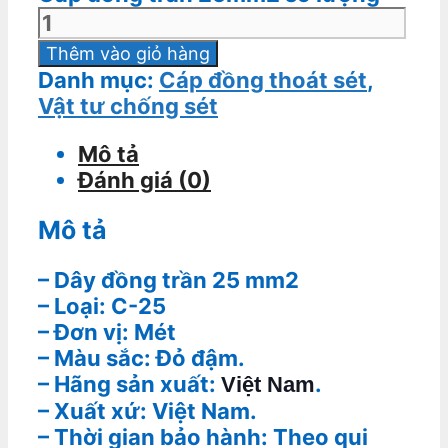
Thêm vào giỏ hàng
Danh mục:
Cáp đồng thoát sét
,
Vật tư chống sét
Mô tả
Đánh giá (0)
Mô tả
– Dây đồng trần 25 mm2
– Loại: C-25
– Đơn vị: Mét
– Màu sắc: Đỏ đậm.
– Hãng sản xuất:
.
Việt Nam
– Xuất xứ: Việt Nam.
– Thời gian bảo hành: Theo qui