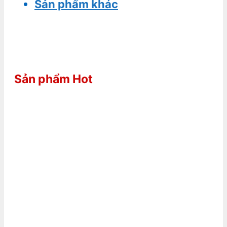
Sản phẩm khác
Sản phẩm Hot
Cắt Sét 3 Pha Watchfuleye
WTH-40/C/4P
0
ngoài 5
3,995,000
₫
Bộ đếm sét LPI LSR2
0
ngoài 5
3,900,000
₫
3,500,000
₫
THIẾT BỊ ĐẾM SÉT PREVECTRON
INDELEC
0
ngoài 5