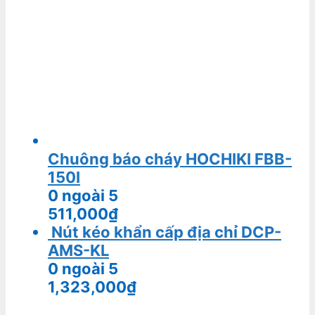
Thiết Bị PCCC Thiên An - Vinanco
Group
Call Now Button