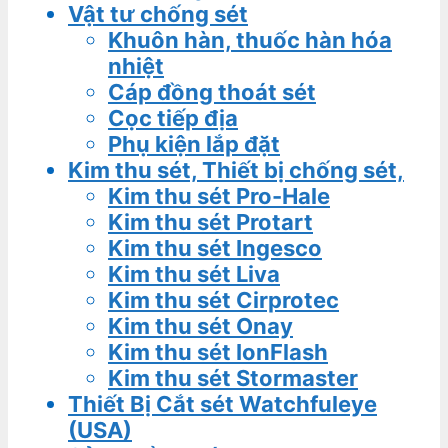
Vật tư chống sét
Khuôn hàn, thuốc hàn hóa
nhiệt
Cáp đồng thoát sét
Cọc tiếp địa
Phụ kiện lắp đặt
Kim thu sét, Thiết bị chống sét,
Kim thu sét Pro-Hale
Kim thu sét Protart
Kim thu sét Ingesco
Kim thu sét Liva
Kim thu sét Cirprotec
Kim thu sét Onay
Kim thu sét IonFlash
Kim thu sét Stormaster
Thiết Bị Cắt sét Watchfuleye
(USA)