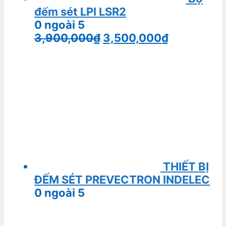
HORING QSP-32
0
ngoài 5
1,084,000
₫
Bình bột chữa cháy MFZ8
0
ngoài 5
285,000
₫
MÁY BƠM CHỮA CHÁY