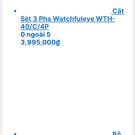
Tủ điều khiển báo cháy và xả
khí trung tâm HOCHIKI HCA-8
0
ngoài 5
8,774,000
₫
Chuông báo cháy HOCHIKI FBB-
150I
0
ngoài 5
511,000
₫
Nút kéo khẩn cấp địa chỉ DCP-
AMS-KL
0
ngoài 5
1,323,000
₫
Tủ điều khiển báo cháy trung
tâm 5 kênh HORING AH-00212
0
ngoài 5
4,673,000
₫
Điều khiển xả khí bằng tay