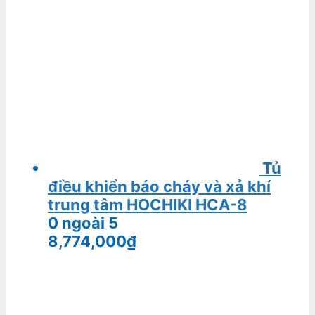
TOHATSU V30
0
ngoài 5
TRỤ SỞ CHÍNH
44A Đường Số 4, Khu Phố 4, Phường An
Phú, Quận 2, Tp.HCM, Vietnam.
Điện thoại: 0903818685
Email:
info@tasocom.com
Link :
Google maps
CHÍNH SÁCH CÔNG TY
CHÍNH SÁCH ĐỔI/TRẢ HÀNG VÀ
HOÀN TIỀN
HƯỚNG DẪN THANH TOÁN