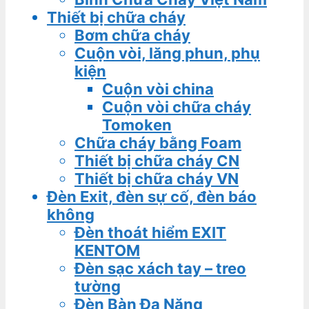
Thiết bị chữa cháy
Bơm chữa cháy
Cuộn vòi, lăng phun, phụ
kiện
Cuộn vòi china
Cuộn vòi chữa cháy
Tomoken
Chữa cháy bằng Foam
Thiết bị chữa cháy CN
Thiết bị chữa cháy VN
Đèn Exit, đèn sự cố, đèn báo
không
Đèn thoát hiểm EXIT
KENTOM
Đèn sạc xách tay – treo
tường
Đèn Bàn Đa Năng