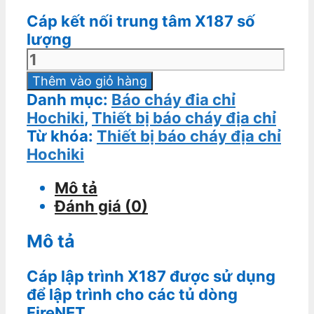
Cáp kết nối trung tâm X187 số
lượng
Thêm vào giỏ hàng
Danh mục:
Báo cháy đia chỉ
Hochiki
,
Thiết bị báo cháy địa chỉ
Từ khóa:
Thiết bị báo cháy địa chỉ
Hochiki
Mô tả
Đánh giá (0)
Mô tả
Cáp lập trình X187 được sử dụng
để lập trình cho các tủ dòng
FireNET.