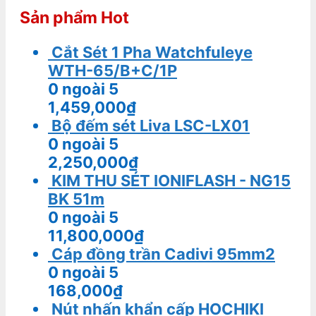
Sản phẩm Hot
Cắt Sét 1 Pha Watchfuleye
WTH-65/B+C/1P
0
ngoài 5
1,459,000
₫
Bộ đếm sét Liva LSC-LX01
0
ngoài 5
2,250,000
₫
KIM THU SÉT IONIFLASH - NG15
BK 51m
0
ngoài 5
11,800,000
₫
Cáp đồng trần Cadivi 95mm2
0
ngoài 5
168,000
₫
Nút nhấn khẩn cấp HOCHIKI