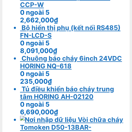
CCP-W
0
ngoài 5
2,662,000
₫
Bộ hiển thị phụ (kết nối RS485)
FN-LCD-S
0
ngoài 5
8,091,000
₫
Chuông báo cháy 6inch 24VDC
HORING NQ-618
0
ngoài 5
235,000
₫
Tủ điều khiển báo cháy trung
tâm HORING AH-02120
0
ngoài 5
6,690,000
₫
Vòi chữa cháy
Tomoken D50-13BAR-