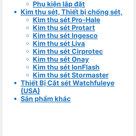
Phụ kiện lắp đặt
Kim thu sét, Thiết bị chống sét,
Kim thu sét Pro-Hale
Kim thu sét Protart
Kim thu sét Ingesco
Kim thu sét Liva
Kim thu sét Cirprotec
Kim thu sét Onay
Kim thu sét IonFlash
Kim thu sét Stormaster
Thiết Bị Cắt sét Watchfuleye
(USA)
Sản phẩm khác