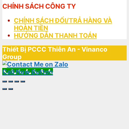
CHÍNH SÁCH CÔNG TY
CHÍNH SÁCH ĐỔI/TRẢ HÀNG VÀ
HOÀN TIỀN
HƯỚNG DẪN THANH TOÁN
Thiết Bị PCCC Thiên An - Vinanco
Group
Call Now Button