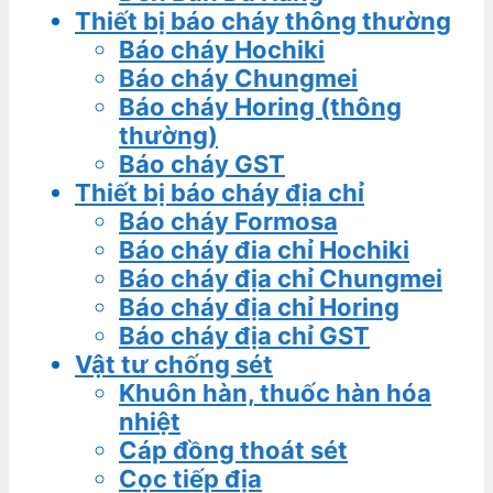
Thiết bị báo cháy thông thường
Báo cháy Hochiki
Báo cháy Chungmei
Báo cháy Horing (thông
thường)
Báo cháy GST
Thiết bị báo cháy địa chỉ
Báo cháy Formosa
Báo cháy đia chỉ Hochiki
Báo cháy địa chỉ Chungmei
Báo cháy địa chỉ Horing
Báo cháy địa chỉ GST
Vật tư chống sét
Khuôn hàn, thuốc hàn hóa
nhiệt
Cáp đồng thoát sét
Cọc tiếp địa