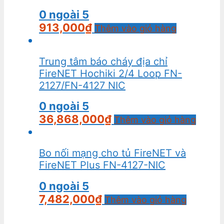
0
ngoài 5
913,000
₫
Thêm vào giỏ hàng
Trung tâm báo cháy địa chỉ
FireNET Hochiki 2/4 Loop FN-
2127/FN-4127 NIC
0
ngoài 5
36,868,000
₫
Thêm vào giỏ hàng
Bo nối mạng cho tủ FireNET và
FireNET Plus FN-4127-NIC
0
ngoài 5
7,482,000
₫
Thêm vào giỏ hàng