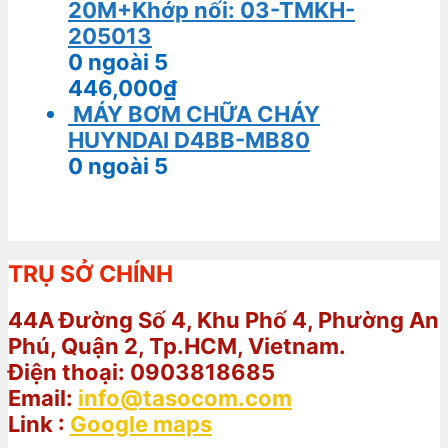
20M+Khớp nối: 03-TMKH-
205013
0
ngoài 5
446,000
₫
MÁY BƠM CHỮA CHÁY
HUYNDAI D4BB-MB80
0
ngoài 5
TRỤ SỞ CHÍNH
44A Đường Số 4, Khu Phố 4, Phường An
Phú, Quận 2, Tp.HCM, Vietnam.
Điện thoại: 0903818685
Email:
info@tasocom.com
Link :
Google maps