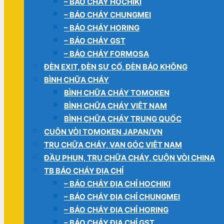
– BÁO CHÁY HOCHIKI
– BÁO CHÁY CHUNGMEI
– BÁO CHÁY HORING
– BÁO CHÁY GST
– BÁO CHÁY FORMOSA
ĐÈN EXIT, ĐÈN SỰ CỐ, ĐÈN BÁO KHÔNG
BÌNH CHỮA CHÁY
BÌNH CHỮA CHÁY TOMOKEN
BÌNH CHỮA CHÁY VIỆT NAM
BÌNH CHỮA CHÁY TRUNG QUỐC
CUÔN VÒI TOMOKEN JAPAN/VN
TRỤ CHỮA CHÁY, VAN GÓC VIỆT NAM
ĐẦU PHUN, TRỤ CHỮA CHÁY, CUỘN VÒI CHINA
TB BÁO CHÁY ĐỊA CHỈ
– BÁO CHÁY ĐỊA CHỈ HOCHIKI
– BÁO CHÁY ĐỊA CHỈ CHUNGMEI
– BÁO CHÁY ĐỊA CHỈ HORING
– BÁO CHÁY ĐỊA CHỈ GST