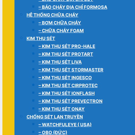
– BÁO CHÁY ĐỊA CHỈ FORMOSA
HỆ THỐNG CHỮA CHÁY
– BƠM CHỮA CHÁY
– CHỮA CHÁY FOAM
KIM THU SÉT
– KIM THU SÉT PRO-HALE
– KIM THU SÉT PROTART
– KIM THU SÉT LIVA
– KIM THU SÉT STORMASTER
– KIM THU SÉT INGESCO
– KIM THU SÉT CIRPROTEC
– KIM THU SÉT IONFLASH
– KIM THU SÉT PREVECTRON
– KIM THU SÉT ONAY
CHỐNG SÉT LAN TRUYỀN
– WATCHFULEYE ( USA)
– OBO (ĐỨC)