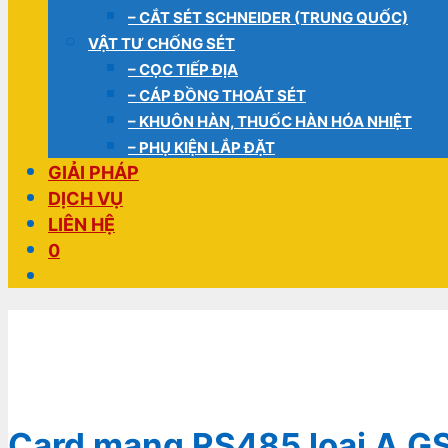
– CẮT SÉT SCHNEIDER (TRUNG QUỐC)
VẬT TƯ CHỐNG SÉT
– CỌC TIẾP ĐỊA
– CÁP ĐỒNG THOÁT SÉT
– KHUÔN HÀN, THUỐC HÀN HÓA NHIỆT
– PHỤ KIỆN LẮP ĐẶT
GIẢI PHÁP
DỊCH VỤ
LIÊN HỆ
0
Card mạng RS485 loại A 