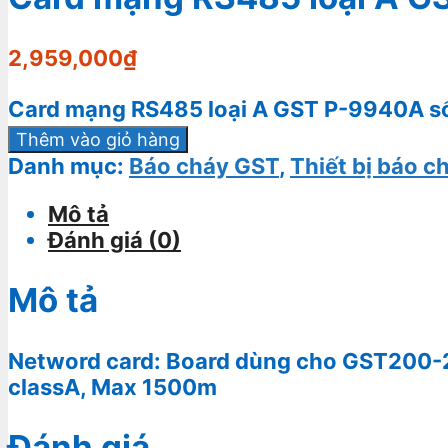
2,959,000
₫
Card mạng RS485 loại A GST P-9940A s
Thêm vào giỏ hàng
Danh mục:
Báo cháy GST
,
Thiết bị báo 
Mô tả
Đánh giá (0)
Mô tả
Netword card: Board dùng cho GST200-2 
classA, Max 1500m
Đánh giá