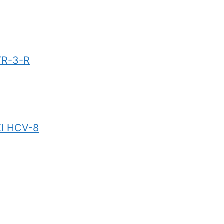
VR-3-R
KI HCV-8