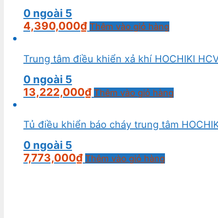
0
ngoài 5
4,390,000
₫
Thêm vào giỏ hàng
Trung tâm điều khiển xả khí HOCHIKI HC
0
ngoài 5
13,222,000
₫
Thêm vào giỏ hàng
Tủ điều khiển báo cháy trung tâm HOCHI
0
ngoài 5
7,773,000
₫
Thêm vào giỏ hàng