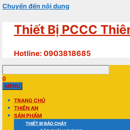
Chuyển đến nội dung
Thiết Bị PCCC Thiê
Hotline: 0903818685
0
MENU
TRANG CHỦ
THIÊN AN
SẢN PHẨM
THIẾT BỊ BÁO CHÁY