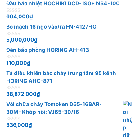
n
5
Đầu báo nhiệt HOCHIKI DCD-190+ NS4-100
g
o
à
604,000
₫
0
i
n
5
Bo mạch 16 ngõ vào/ra FN-4127-IO
g
o
à
5,000,000
₫
0
i
n
5
Đèn báo phòng HORING AH-413
g
o
à
110,000
₫
0
i
n
5
Tủ điều khiển báo cháy trung tâm 95 kênh
g
o
HORING AHC-871
à
i
38,872,000
₫
0
5
n
Vòi chữa cháy Tomoken D65-16BAR-
g
o
30M+Khớp nối: VJ65-30/16
à
i
836,000
₫
0
5
n
g