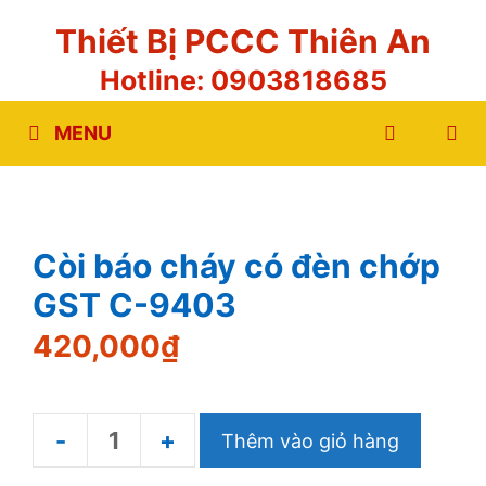
Chuyển
Thiết Bị PCCC Thiên An
đến
Hotline: 0903818685
nội
dung
MENU
Còi báo cháy có đèn chớp
GST C-9403
420,000
₫
Thêm vào giỏ hàng
Còi