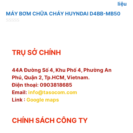
o
à
i
MÁY BƠM CHỮA CHÁY HUYNDAI D4BB-MB50
5
0
n
g
o
à
TRỤ SỞ CHÍNH
i
5
44A Đường Số 4, Khu Phố 4, Phường An
Phú, Quận 2, Tp.HCM, Vietnam.
Điện thoại: 0903818685
Email:
info@tasocom.com
Link :
Google maps
CHÍNH SÁCH CÔNG TY