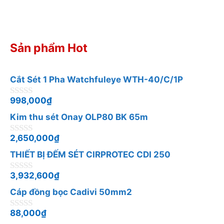
Sản phẩm Hot
Cắt Sét 1 Pha Watchfuleye WTH-40/C/1P
998,000
₫
0
n
Kim thu sét Onay OLP80 BK 65m
g
o
à
2,650,000
₫
0
i
n
5
THIẾT BỊ ĐẾM SÉT CIRPROTEC CDI 250
g
o
à
3,932,600
₫
0
i
n
5
Cáp đồng bọc Cadivi 50mm2
g
o
à
88,000
₫
0
i