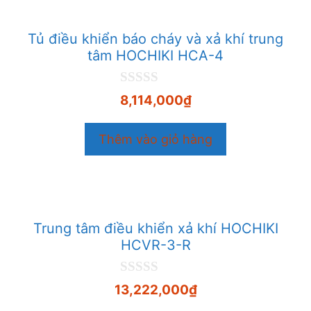
Tủ điều khiển báo cháy và xả khí trung
tâm HOCHIKI HCA-4
0
8,114,000
₫
n
g
o
Thêm vào giỏ hàng
à
i
5
Trung tâm điều khiển xả khí HOCHIKI
HCVR-3-R
0
13,222,000
₫
n
g