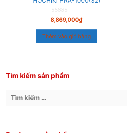
HOCHIKI HRA-1000(32)
0
8,869,000
₫
n
g
o
Thêm vào giỏ hàng
à
i
5
Tìm kiếm sản phẩm
Tìm
kiếm
cho: