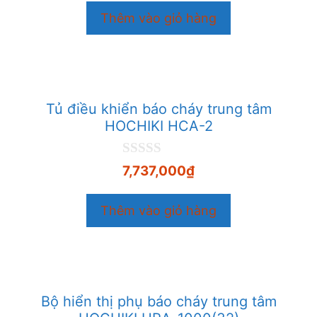
o
Thêm vào giỏ hàng
à
i
5
Tủ điều khiển báo cháy trung tâm
HOCHIKI HCA-2
0
7,737,000
₫
n
g
o
Thêm vào giỏ hàng
à
i
5
Bộ hiển thị phụ báo cháy trung tâm