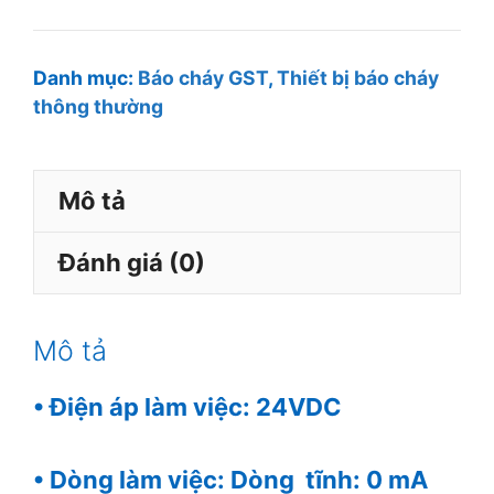
báo
cháy
có
Danh mục:
Báo cháy GST
,
Thiết bị báo cháy
thông thường
đèn
chớp
GST
Mô tả
C-
9403
Đánh giá (0)
số
lượng
Mô tả
• Điện áp làm việc: 24VDC
• Dòng làm việc: Dòng tĩnh: 0 mA