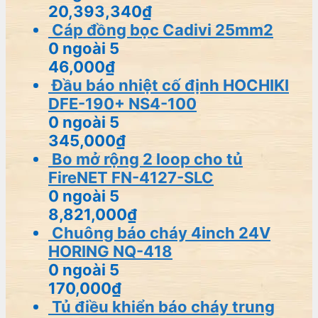
20,393,340
₫
Cáp đồng bọc Cadivi 25mm2
0
ngoài 5
46,000
₫
Đầu báo nhiệt cố định HOCHIKI
DFE-190+ NS4-100
0
ngoài 5
345,000
₫
Bo mở rộng 2 loop cho tủ
FireNET FN-4127-SLC
0
ngoài 5
8,821,000
₫
Chuông báo cháy 4inch 24V
HORING NQ-418
0
ngoài 5
170,000
₫
Tủ điều khiển báo cháy trung