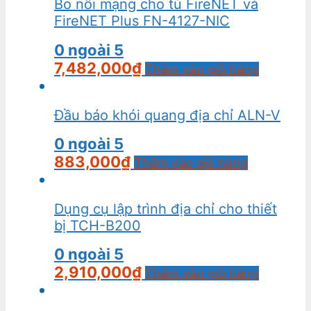
Bo nối mạng cho tủ FireNET và
FireNET Plus FN-4127-NIC
0
ngoài 5
7,482,000
₫
Thêm vào giỏ hàng
Đầu báo khói quang địa chỉ ALN-V
0
ngoài 5
883,000
₫
Thêm vào giỏ hàng
Dụng cụ lập trình địa chỉ cho thiết
bị TCH-B200
0
ngoài 5
2,910,000
₫
Thêm vào giỏ hàng