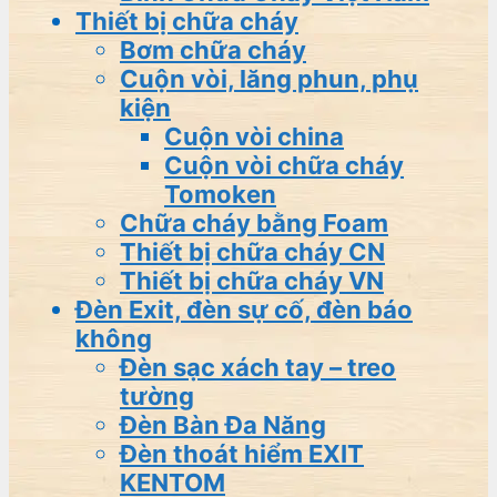
Thiết bị chữa cháy
Bơm chữa cháy
Cuộn vòi, lăng phun, phụ
kiện
Cuộn vòi china
Cuộn vòi chữa cháy
Tomoken
Chữa cháy bằng Foam
Thiết bị chữa cháy CN
Thiết bị chữa cháy VN
Đèn Exit, đèn sự cố, đèn báo
không
Đèn sạc xách tay – treo
tường
Đèn Bàn Đa Năng
Đèn thoát hiểm EXIT
KENTOM