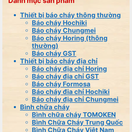
Danh mục sản phẩm
Thiết bị báo cháy thông thường
Báo cháy Hochiki
Báo cháy Chungmei
Báo cháy Horing (thông
thường)
Báo cháy GST
Thiết bị báo cháy địa chỉ
Báo cháy địa chỉ Horing
Báo cháy địa chỉ GST
Báo cháy Formosa
Báo cháy đia chỉ Hochiki
Báo cháy địa chỉ Chungmei
Bình chữa cháy
Bình chữa cháy TOMOKEN
Bình Chữa Cháy Trung Quốc
Bình Chữa Cháy Việt Nam