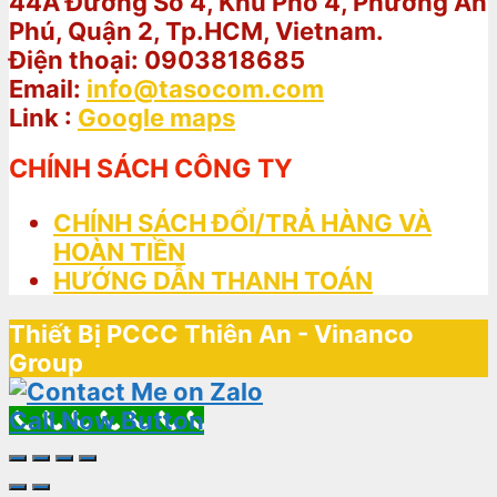
44A Đường Số 4, Khu Phố 4, Phường An
Phú, Quận 2, Tp.HCM, Vietnam.
Điện thoại: 0903818685
Email:
info@tasocom.com
Link :
Google maps
CHÍNH SÁCH CÔNG TY
CHÍNH SÁCH ĐỔI/TRẢ HÀNG VÀ
HOÀN TIỀN
HƯỚNG DẪN THANH TOÁN
Thiết Bị PCCC Thiên An - Vinanco
Group
Call Now Button