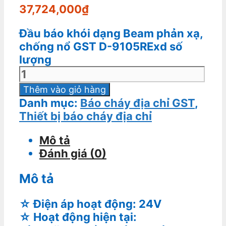
37,724,000
₫
Đầu báo khói dạng Beam phản xạ,
chống nổ GST D-9105RExd số
lượng
Thêm vào giỏ hàng
Danh mục:
Báo cháy địa chỉ GST
,
Thiết bị báo cháy địa chỉ
Mô tả
Đánh giá (0)
Mô tả
☆ Điện áp hoạt động: 24V
☆ Hoạt động hiện tại: