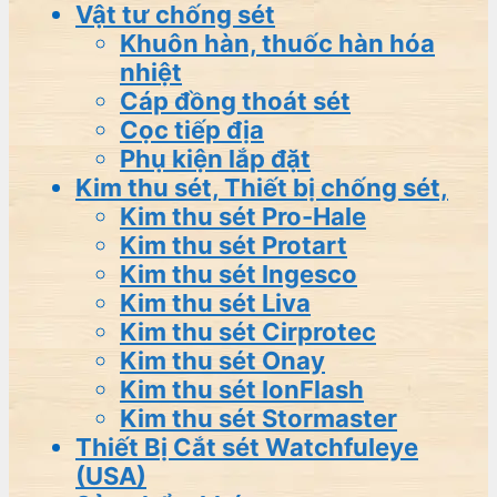
Vật tư chống sét
Khuôn hàn, thuốc hàn hóa
nhiệt
Cáp đồng thoát sét
Cọc tiếp địa
Phụ kiện lắp đặt
Kim thu sét, Thiết bị chống sét,
Kim thu sét Pro-Hale
Kim thu sét Protart
Kim thu sét Ingesco
Kim thu sét Liva
Kim thu sét Cirprotec
Kim thu sét Onay
Kim thu sét IonFlash
Kim thu sét Stormaster
Thiết Bị Cắt sét Watchfuleye
(USA)