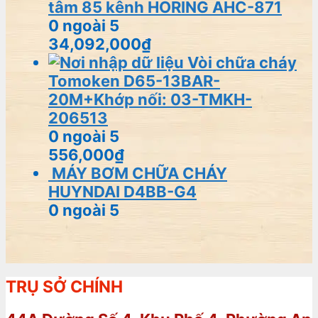
tâm 85 kênh HORING AHC-871
0
ngoài 5
34,092,000
₫
Vòi chữa cháy
Tomoken D65-13BAR-
20M+Khớp nối: 03-TMKH-
206513
0
ngoài 5
556,000
₫
MÁY BƠM CHỮA CHÁY
HUYNDAI D4BB-G4
0
ngoài 5
TRỤ SỞ CHÍNH