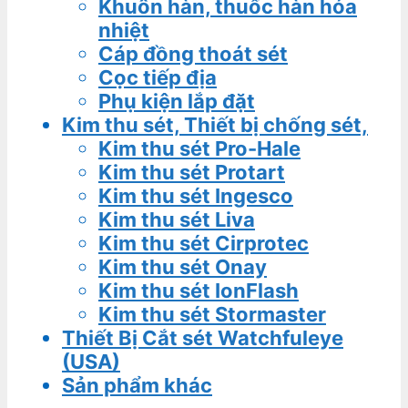
Khuôn hàn, thuốc hàn hóa
nhiệt
Cáp đồng thoát sét
Cọc tiếp địa
Phụ kiện lắp đặt
Kim thu sét, Thiết bị chống sét,
Kim thu sét Pro-Hale
Kim thu sét Protart
Kim thu sét Ingesco
Kim thu sét Liva
Kim thu sét Cirprotec
Kim thu sét Onay
Kim thu sét IonFlash
Kim thu sét Stormaster
Thiết Bị Cắt sét Watchfuleye
(USA)
Sản phẩm khác