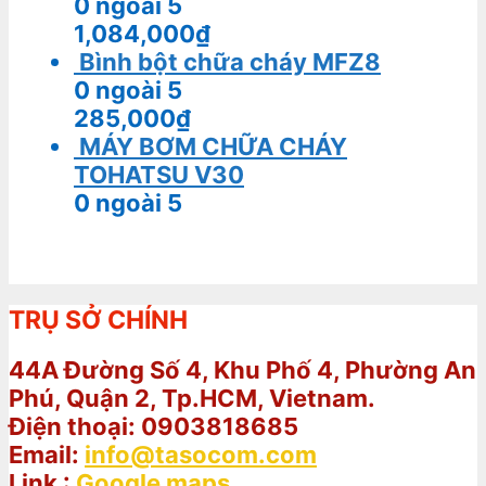
0
ngoài 5
1,084,000
₫
Bình bột chữa cháy MFZ8
0
ngoài 5
285,000
₫
MÁY BƠM CHỮA CHÁY
TOHATSU V30
0
ngoài 5
TRỤ SỞ CHÍNH
44A Đường Số 4, Khu Phố 4, Phường An
Phú, Quận 2, Tp.HCM, Vietnam.
Điện thoại: 0903818685
Email:
info@tasocom.com
Link :
Google maps