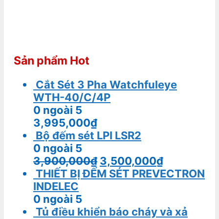
Sản phẩm Hot
Cắt Sét 3 Pha Watchfuleye
WTH-40/C/4P
0
ngoài 5
3,995,000
₫
Bộ đếm sét LPI LSR2
0
ngoài 5
3,900,000
₫
3,500,000
₫
THIẾT BỊ ĐẾM SÉT PREVECTRON
INDELEC
0
ngoài 5
Tủ điều khiển báo cháy và xả