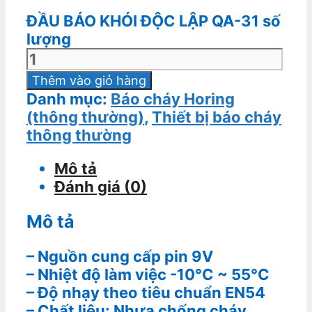
ĐẦU BÁO KHÓI ĐỘC LẬP QA-31 số
lượng
Thêm vào giỏ hàng
Danh mục:
Báo cháy Horing
(thông thường)
,
Thiết bị báo cháy
thông thường
Mô tả
Đánh giá (0)
Mô tả
– Nguồn cung cấp pin 9V
– Nhiệt độ làm việc -10°C ~ 55°C
– Độ nhạy theo tiêu chuẩn EN54
– Chất liệu: Nhựa chống cháy