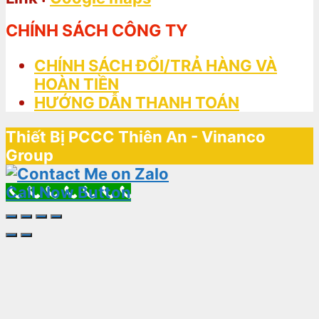
CHÍNH SÁCH CÔNG TY
CHÍNH SÁCH ĐỔI/TRẢ HÀNG VÀ
HOÀN TIỀN
HƯỚNG DẪN THANH TOÁN
Thiết Bị PCCC Thiên An - Vinanco
Group
Call Now Button