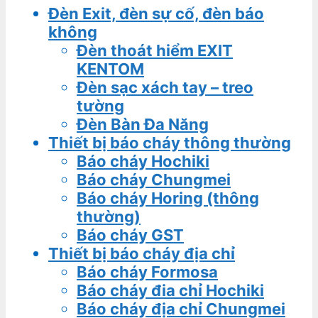
Đèn Exit, đèn sự cố, đèn báo
không
Đèn thoát hiểm EXIT
KENTOM
Đèn sạc xách tay – treo
tường
Đèn Bàn Đa Năng
Thiết bị báo cháy thông thường
Báo cháy Hochiki
Báo cháy Chungmei
Báo cháy Horing (thông
thường)
Báo cháy GST
Thiết bị báo cháy địa chỉ
Báo cháy Formosa
Báo cháy đia chỉ Hochiki
Báo cháy địa chỉ Chungmei