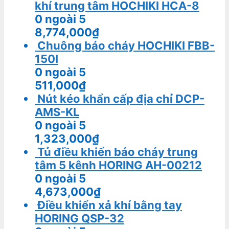
khí trung tâm HOCHIKI HCA-8
0
ngoài 5
8,774,000
₫
Chuông báo cháy HOCHIKI FBB-
150I
0
ngoài 5
511,000
₫
Nút kéo khẩn cấp địa chỉ DCP-
AMS-KL
0
ngoài 5
1,323,000
₫
Tủ điều khiển báo cháy trung
tâm 5 kênh HORING AH-00212
0
ngoài 5
4,673,000
₫
Điều khiển xả khí bằng tay
HORING QSP-32