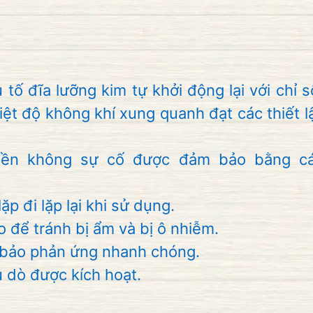
 tố
đĩa
lưỡng kim
tự khởi động lại
với
chỉ s
iệt độ
không khí xung quanh
đạt
các thiết l
bền
không
sự cố
được đảm bảo
bằng c
lặp đi lặp lại
khi sử dụng
.
o
để tránh bị
ẩm
và
bị ô nhiễm.
bảo
phản ứng nhanh chóng
.
u dò
được kích hoạt.