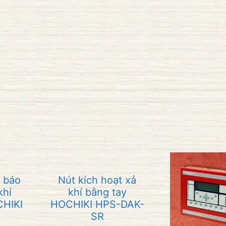
n báo
Nút kích hoạt xả
khí
khí bằng tay
CHIKI
HOCHIKI HPS-DAK-
SR