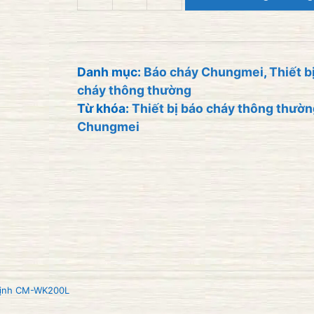
ĐẦU
BÁO
NHIỆT
CỐ
Danh mục:
Báo cháy Chungmei
,
Thiết b
cháy thông thường
ĐỊNH
Từ khóa:
Thiết bị báo cháy thông thườ
CHUNGMEI
Chungmei
CM-
WK200L
số
lượng
 định CM-WK200L