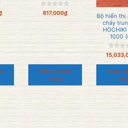
0
₫
617,000
₫
Bộ hiển thị
n
g
cháy tru
o
HOCHIKI
à
1000 (
i
5
0
15,033,
n
g
o
iỏ
Thêm vào giỏ
Thêm và
à
hàng
hàn
i
5