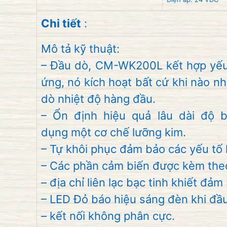
Chi tiết
:
Mô tả kỹ thuật:
– Đầu dò
,
CM-
WK200L
kết hợp
yếu
ứng
,
nó kích hoạt
bất cứ khi nào
nh
dò
nhiệt độ
hàng đầu.
–
Ổn định
hiệu quả
lâu dài
độ 
dụng
một cơ chế
lưỡng kim
.
–
Tự
khôi phục
đảm bảo
các yếu tố
–
Các
phần cảm biến
được kèm the
–
địa chỉ liên lạc
bạc
tinh khiết
đảm 
–
LED Đỏ
báo hiệu
sáng đèn
khi
đầ
–
kết nối
không phân cực
.