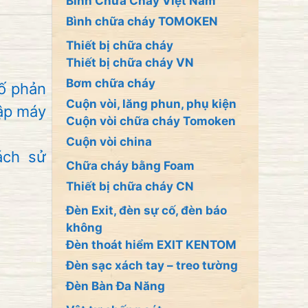
Bình Chữa Cháy Việt Nam
Bình chữa cháy TOMOKEN
Thiết bị chữa cháy
Thiết bị chữa cháy VN
Bơm chữa cháy
ố
phản
Cuộn vòi, lăng phun, phụ kiện
ập
máy
Cuộn vòi chữa cháy Tomoken
Cuộn vòi china
ách sử
Chữa cháy bằng Foam
Thiết bị chữa cháy CN
Đèn Exit, đèn sự cố, đèn báo
không
Đèn thoát hiểm EXIT KENTOM
Đèn sạc xách tay – treo tường
Đèn Bàn Đa Năng