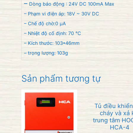
–
Dòng báo động
: 24V
DC
100mA
Max
– Phạm vi
điện áp
: 18V
~
30V
DC
– C
hế độ chờ
:0
μA
– Nhiệt độ
cố định
: 70
℃
– Kích thước:
103*46mm
– trọng lượng
: 103g
Sản phẩm tương tự
Tủ điều khiể
cháy và xả 
trung tâm HO
HCA-4