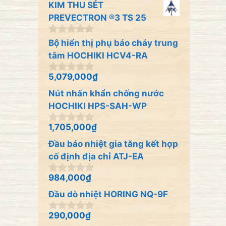
KIM THU SÉT
g
o
PREVECTRON ®3 TS 25
à
i
0
Bộ hiển thị phụ báo cháy trung
5
n
tâm HOCHIKI HCV4-RA
g
o
à
5,079,000
₫
0
i
n
Nút nhấn khẩn chống nước
5
g
o
HOCHIKI HPS-SAH-WP
à
i
1,705,000
₫
0
5
n
Đầu báo nhiệt gia tăng kết hợp
g
o
cố định địa chỉ ATJ-EA
à
i
984,000
₫
0
5
n
Đầu dò nhiệt HORING NQ-9F
g
o
à
290,000
₫
0
i