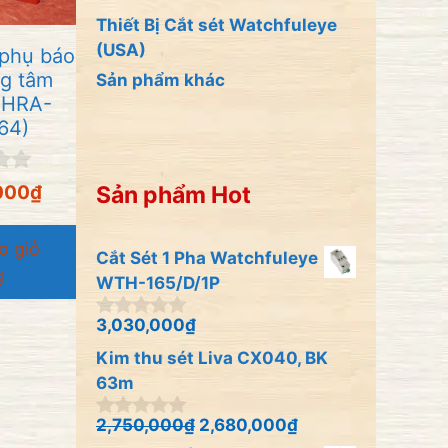
Thiết Bị Cắt sét Watchfuleye
(USA)
 phụ báo
ng tâm
Sản phẩm khác
 HRA-
64)
000
₫
Sản phẩm Hot
o giỏ
Cắt Sét 1 Pha Watchfuleye
g
WTH-165/D/1P
3,030,000
₫
0
n
Kim thu sét Liva CX040, BK
g
o
63m
à
i
2,750,000
₫
2,680,000
₫
0
5
n