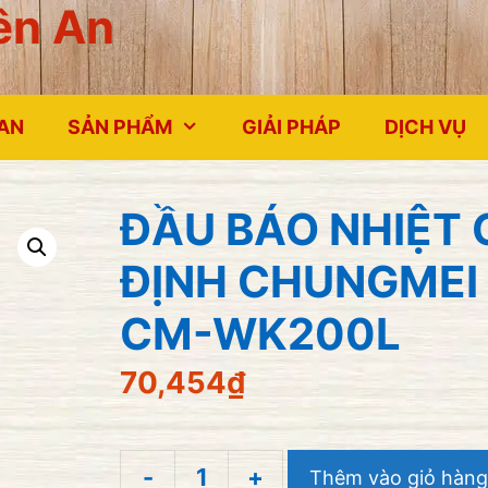
ên An
 AN
SẢN PHẨM
GIẢI PHÁP
DỊCH VỤ
ĐẦU BÁO NHIỆT 
ĐỊNH CHUNGMEI
CM-WK200L
70,454
₫
-
+
Thêm vào giỏ hàng