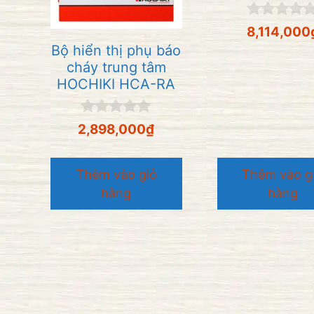
0
8,114,000
n
Bộ hiển thị phụ báo
g
o
cháy trung tâm
à
HOCHIKI HCA-RA
i
5
0
2,898,000
₫
n
g
o
Thêm vào giỏ
Thêm vào g
à
i
hàng
hàng
5