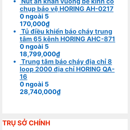
Nút ấn khẩn vuông bể kính có
chụp bảo vệ HORING AH-0217
0
ngoài 5
170,000
₫
Tủ điều khiển báo cháy trung
tâm 65 kênh HORING AHC-871
0
ngoài 5
18,799,000
₫
Trung tâm báo cháy địa chỉ 8
loop 2000 địa chỉ HORING QA-
16
0
ngoài 5
28,740,000
₫
TRỤ SỞ CHÍNH