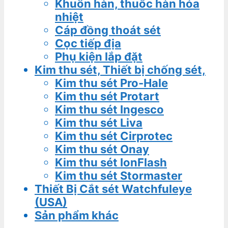
Khuôn hàn, thuốc hàn hóa
nhiệt
Cáp đồng thoát sét
Cọc tiếp địa
Phụ kiện lắp đặt
Kim thu sét, Thiết bị chống sét,
Kim thu sét Pro-Hale
Kim thu sét Protart
Kim thu sét Ingesco
Kim thu sét Liva
Kim thu sét Cirprotec
Kim thu sét Onay
Kim thu sét IonFlash
Kim thu sét Stormaster
Thiết Bị Cắt sét Watchfuleye
(USA)
Sản phẩm khác