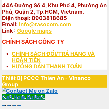
44A Đường Số 4, Khu Phố 4, Phường An
Phú, Quận 2, Tp.HCM, Vietnam.
Điện thoại: 0903818685
Email:
info@tasocom.com
Link :
Google maps
CHÍNH SÁCH CÔNG TY
CHÍNH SÁCH ĐỔI/TRẢ HÀNG VÀ
HOÀN TIỀN
HƯỚNG DẪN THANH TOÁN
Thiết Bị PCCC Thiên An - Vinanco
Group
Call Now Button