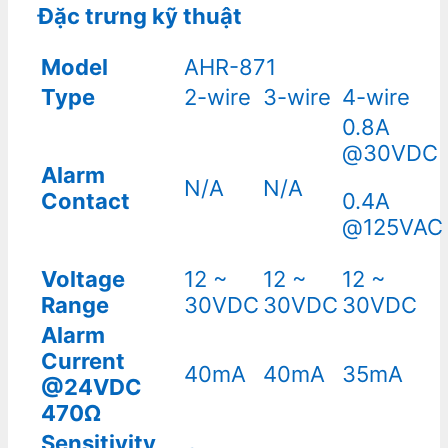
Đặc trưng kỹ thuật
Model
AHR-871
Type
2-wire
3-wire
4-wire
0.8A
@30VDC
Alarm
N/A
N/A
Contact
0.4A
@125VAC
Voltage
12 ~
12 ~
12 ~
Range
30VDC
30VDC
30VDC
Alarm
Current
40mA
40mA
35mA
@24VDC
470Ω
Sensitivity