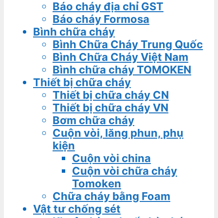
Báo cháy địa chỉ GST
Báo cháy Formosa
Bình chữa cháy
Bình Chữa Cháy Trung Quốc
Bình Chữa Cháy Việt Nam
Bình chữa cháy TOMOKEN
Thiết bị chữa cháy
Thiết bị chữa cháy CN
Thiết bị chữa cháy VN
Bơm chữa cháy
Cuộn vòi, lăng phun, phụ
kiện
Cuộn vòi china
Cuộn vòi chữa cháy
Tomoken
Chữa cháy bằng Foam
Vật tư chống sét