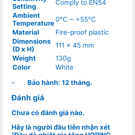
Comply to EN54
Setting
Ambient
0°C ~ +55°C
Temperature
Material
Fire-proof plastic
Dimensions
111 x 45 mm
(D x H)
Weight
130g
Color
White
–
Bảo hành: 12 tháng.
Đánh giá
Chưa có đánh giá nào.
Hãy là người đầu tiên nhận xét
“Đầu dò nhiệt gia tăng HORING