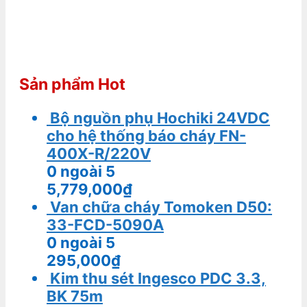
Sản phẩm Hot
Bộ nguồn phụ Hochiki 24VDC
cho hệ thống báo cháy FN-
400X-R/220V
0
ngoài 5
5,779,000
₫
Van chữa cháy Tomoken D50:
33-FCD-5090A
0
ngoài 5
295,000
₫
Kim thu sét Ingesco PDC 3.3,
BK 75m