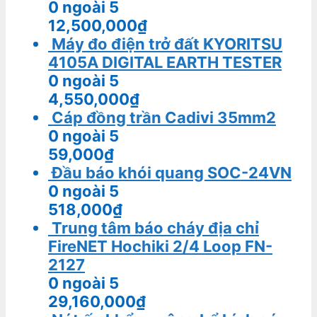
0
ngoài 5
12,500,000
₫
Máy đo điện trở đất KYORITSU
4105A DIGITAL EARTH TESTER
0
ngoài 5
4,550,000
₫
Cáp đồng trần Cadivi 35mm2
0
ngoài 5
59,000
₫
Đầu báo khói quang SOC-24VN
0
ngoài 5
518,000
₫
Trung tâm báo cháy địa chỉ
FireNET Hochiki 2/4 Loop FN-
2127
0
ngoài 5
29,160,000
₫