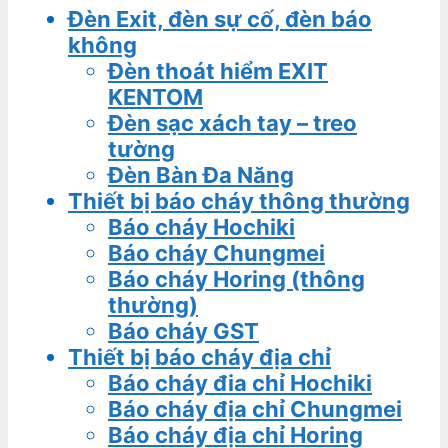
Đèn Exit, đèn sự cố, đèn báo
không
Đèn thoát hiểm EXIT
KENTOM
Đèn sạc xách tay – treo
tường
Đèn Bàn Đa Năng
Thiết bị báo cháy thông thường
Báo cháy Hochiki
Báo cháy Chungmei
Báo cháy Horing (thông
thường)
Báo cháy GST
Thiết bị báo cháy địa chỉ
Báo cháy đia chỉ Hochiki
Báo cháy địa chỉ Chungmei
Báo cháy địa chỉ Horing