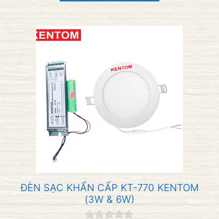
i
5
ĐÈN SẠC KHẨN CẤP KT-770 KENTOM
(3W & 6W)