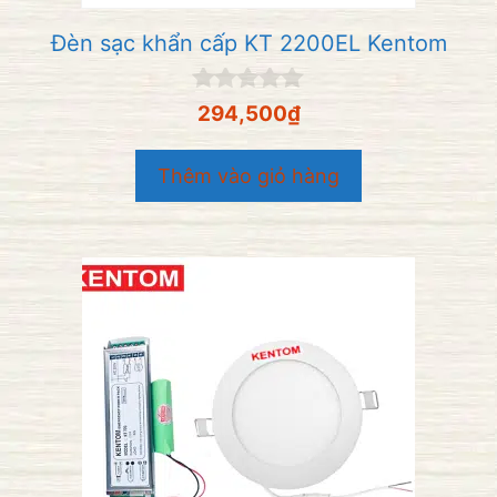
Đèn sạc khẩn cấp KT 2200EL Kentom
0
294,500
₫
n
g
o
Thêm vào giỏ hàng
à
i
5