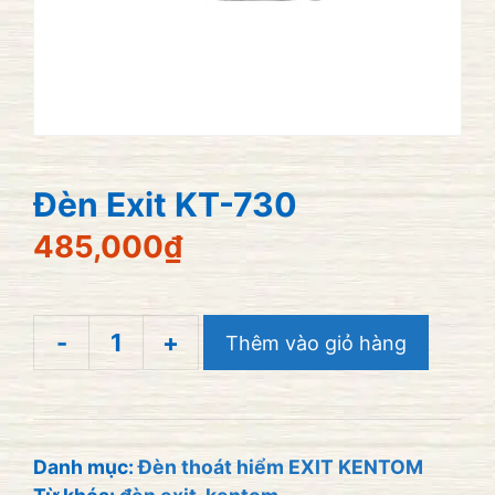
Đèn Exit KT-730
485,000
₫
-
+
Thêm vào giỏ hàng
Đèn
Exit
KT-
730
Danh mục:
Đèn thoát hiểm EXIT KENTOM