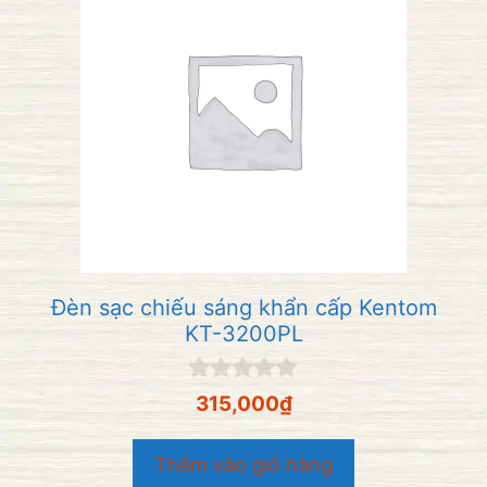
Đèn sạc chiếu sáng khẩn cấp Kentom
KT-3200PL
0
315,000
₫
n
g
o
Thêm vào giỏ hàng
à