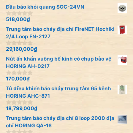
i
n
Đầu báo khói quang SOC-24VN
5
g
o
à
518,000
₫
0
i
n
Trung tâm báo cháy địa chỉ FireNET Hochiki
5
g
o
2/4 Loop FN-2127
à
i
29,160,000
₫
0
5
n
Nút ấn khẩn vuông bể kính có chụp bảo vệ
g
o
HORING AH-0217
à
i
170,000
₫
0
5
n
Tủ điều khiển báo cháy trung tâm 65 kênh
g
o
HORING AHC-871
à
i
18,799,000
₫
0
5
n
Trung tâm báo cháy địa chỉ 8 loop 2000 địa
g
o
chỉ HORING QA-16
à