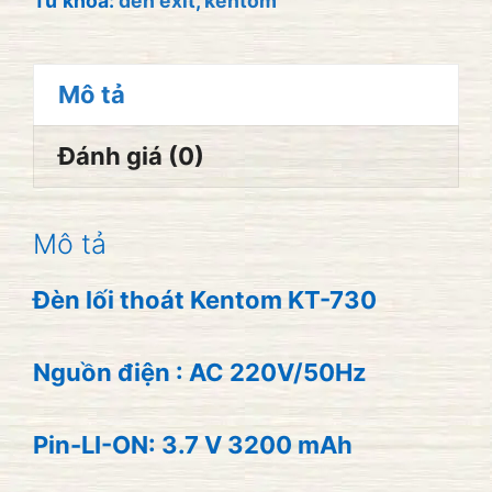
Từ khóa:
đèn exit
,
kentom
số
lượng
Mô tả
Đánh giá (0)
Mô tả
Đèn lối thoát Kentom KT-730
Nguồn điện : AC 220V/50Hz
Pin-LI-ON: 3.7 V 3200 mAh