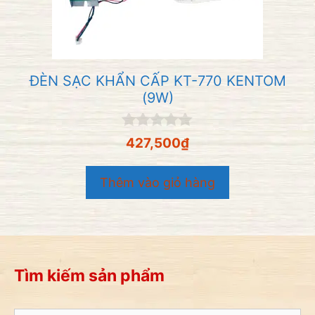
ĐÈN SẠC KHẨN CẤP KT-770 KENTOM
(9W)
0
427,500
₫
n
g
o
Thêm vào giỏ hàng
à
i
5
Tìm kiếm sản phẩm