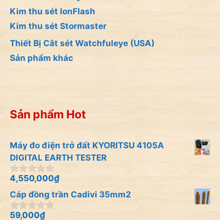
Kim thu sét IonFlash
Kim thu sét Stormaster
Thiết Bị Cắt sét Watchfuleye (USA)
Sản phẩm khác
Sản phẩm Hot
Máy đo điện trở đất KYORITSU 4105A
DIGITAL EARTH TESTER
4,550,000
₫
0
n
Cáp đồng trần Cadivi 35mm2
g
o
à
59,000
₫
0