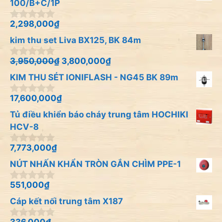
100/B+C/1P
2,298,000
₫
0
n
kim thu set Liva BX125, BK 84m
g
o
à
3,950,000
₫
3,800,000
₫
0
i
n
KIM THU SÉT IONIFLASH - NG45 BK 89m
5
g
o
à
17,600,000
₫
0
i
n
Tủ điều khiển báo cháy trung tâm HOCHIKI
5
g
o
HCV-8
à
i
7,773,000
₫
0
5
n
NÚT NHẤN KHẨN TRÒN GẮN CHÌM PPE-1
g
o
à
551,000
₫
0
i
n
Cáp kết nối trung tâm X187
5
g
o
à