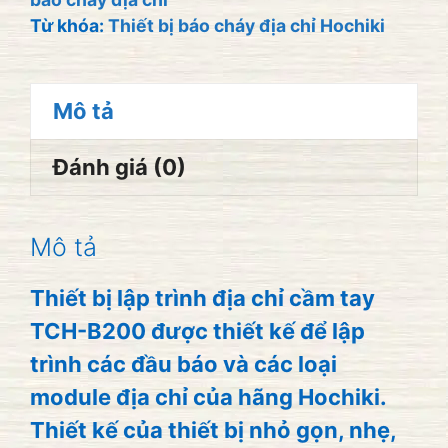
địa
Từ khóa:
Thiết bị báo cháy địa chỉ Hochiki
chỉ
cho
thiết
Mô tả
bị
Đánh giá (0)
TCH-
B200
số
Mô tả
lượng
Thiết bị lập trình địa chỉ cầm tay
TCH-B200 được thiết kế để lập
trình các đầu báo và các loại
module địa chỉ của hãng Hochiki.
Thiết kế của thiết bị nhỏ gọn, nhẹ,