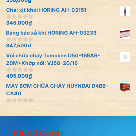
336,000
₫
0
i
n
Chai xịt khói HORING AH-03151
5
g
o
à
345,000
₫
0
i
n
Bảng báo xả khí HORING AH-03233
5
g
o
à
847,500
₫
0
i
n
Vòi chữa cháy Tomoken D50-16BAR-
5
g
o
20M+Khớp nối: VJ50-20/16
à
i
495,000
₫
0
5
n
MÁY BƠM CHỮA CHÁY HUYNDAI D4BB-
g
o
CA40
à
i
0
5
n
g
o
à
TRỤ SỞ CHÍNH
i