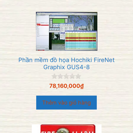
5
Phần mềm đồ họa Hochiki FireNet
Graphix GUS4-8
0
78,160,000
₫
n
g
o
Thêm vào giỏ hàng
à
i
5