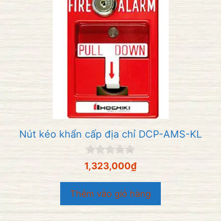
Nút kéo khẩn cấp địa chỉ DCP-AMS-KL
0
1,323,000
₫
n
g
o
Thêm vào giỏ hàng
à
i
5