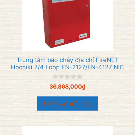
Trung tâm báo cháy địa chỉ FireNET
Hochiki 2/4 Loop FN-2127/FN-4127 NIC
0
36,868,000
₫
n
g
o
Thêm vào giỏ hàng
à
i
5