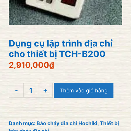
Dụng cụ lập trình địa chỉ
cho thiết bị TCH-B200
2,910,000
₫
-
+
Thêm vào giỏ hàng
Dụng
cụ
lập
trình
Danh mục:
Báo cháy đia chỉ Hochiki
,
Thiết bị
báo cháy địa chỉ