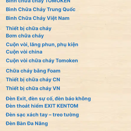
Bình chữa cháy TOMOKEN
Bình Chữa Cháy Trung Quốc
Bình Chữa Cháy Việt Nam
Thiết bị chữa cháy
Bơm chữa cháy
Cuộn vòi, lăng phun, phụ kiện
Cuộn vòi china
Cuộn vòi chữa cháy Tomoken
Chữa cháy bằng Foam
Thiết bị chữa cháy CN
Thiết bị chữa cháy VN
Đèn Exit, đèn sự cố, đèn báo không
Đèn thoát hiểm EXIT KENTOM
Đèn sạc xách tay – treo tường
Đèn Bàn Đa Năng