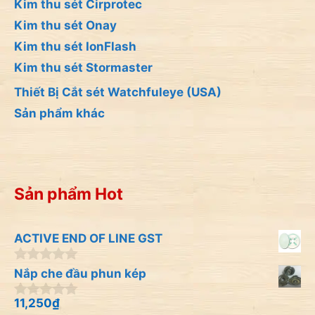
Kim thu sét Cirprotec
Kim thu sét Onay
Kim thu sét IonFlash
Kim thu sét Stormaster
Thiết Bị Cắt sét Watchfuleye (USA)
Sản phẩm khác
Sản phẩm Hot
ACTIVE END OF LINE GST
0
Nắp che đầu phun kép
n
g
11,250
₫
0
o