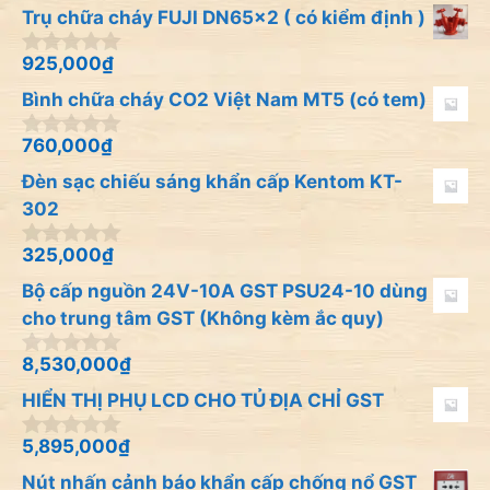
n
à
Trụ chữa cháy FUJI DN65x2 ( có kiểm định )
g
i
o
5
à
925,000
₫
0
i
n
Bình chữa cháy CO2 Việt Nam MT5 (có tem)
5
g
o
à
760,000
₫
0
i
n
Đèn sạc chiếu sáng khẩn cấp Kentom KT-
5
g
o
302
à
i
325,000
₫
0
5
n
Bộ cấp nguồn 24V-10A GST PSU24-10 dùng
g
o
cho trung tâm GST (Không kèm ắc quy)
à
i
8,530,000
₫
0
5
n
HIỂN THỊ PHỤ LCD CHO TỦ ĐỊA CHỈ GST
g
o
à
5,895,000
₫
0
i
n
Nút nhấn cảnh báo khẩn cấp chống nổ GST
5
g