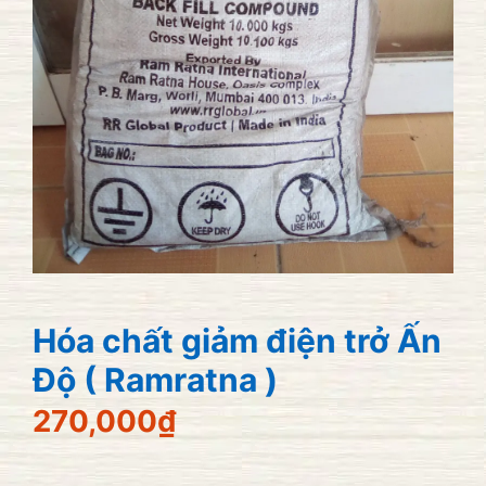
Hóa chất giảm điện trở Ấn
Độ ( Ramratna )
270,000
₫