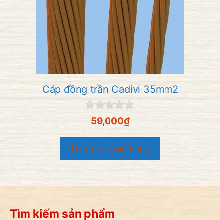
Cáp đồng trần Cadivi 35mm2
0
59,000
₫
n
g
o
Thêm vào giỏ hàng
à
i
5
Tìm kiếm sản phẩm