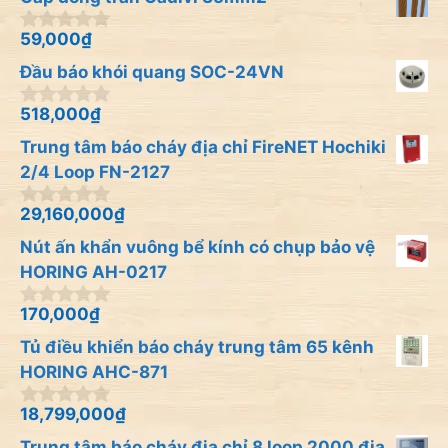
g
o
à
59,000
₫
0
i
n
Đầu báo khói quang SOC-24VN
5
g
o
à
518,000
₫
0
i
n
Trung tâm báo cháy địa chỉ FireNET Hochiki
5
g
o
2/4 Loop FN-2127
à
i
29,160,000
₫
0
5
n
Nút ấn khẩn vuông bể kính có chụp bảo vệ
g
o
HORING AH-0217
à
i
170,000
₫
0
5
n
Tủ điều khiển báo cháy trung tâm 65 kênh
g
o
HORING AHC-871
à
i
18,799,000
₫
0
5
n
Trung tâm báo cháy địa chỉ 8 loop 2000 địa