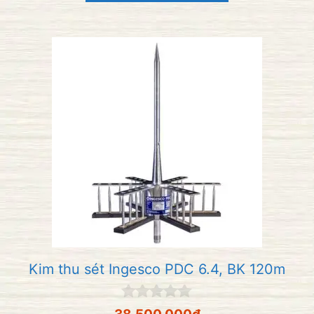
i
5
Kim thu sét Ingesco PDC 6.4, BK 120m
0