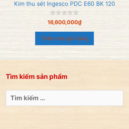
Kim thu sét Ingesco PDC E60 BK 120
0
16,600,000
₫
n
g
o
Thêm vào giỏ hàng
à
i
5
Tìm kiếm sản phẩm
Tìm
kiếm
cho: