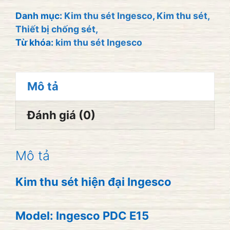
Ingesco
Danh mục:
Kim thu sét Ingesco
,
Kim thu sét,
Thiết bị chống sét,
PDC
Từ khóa:
kim thu sét Ingesco
E15,
BK
75m
Mô tả
số
Đánh giá (0)
lượng
Mô tả
Kim thu sét hiện đại Ingesco
Model: Ingesco PDC E15