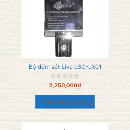
Bộ đếm sét Liva LSC-LX01
0
2,250,000
₫
n
g
o
Thêm vào giỏ hàng
à
i
5