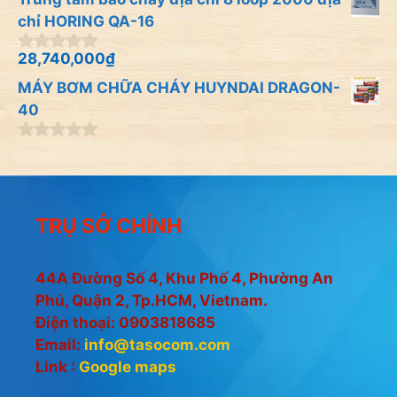
g
o
chỉ HORING QA-16
à
i
28,740,000
₫
0
5
n
MÁY BƠM CHỮA CHÁY HUYNDAI DRAGON-
g
o
40
à
i
0
5
n
g
o
à
TRỤ SỞ CHÍNH
i
5
44A Đường Số 4, Khu Phố 4, Phường An
Phú, Quận 2, Tp.HCM, Vietnam.
Điện thoại: 0903818685
Email:
info@tasocom.com
Link :
Google maps