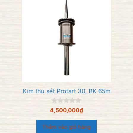
Kim thu sét Protart 30, BK 65m
0
4,500,000
₫
n
g
o
Thêm vào giỏ hàng
à