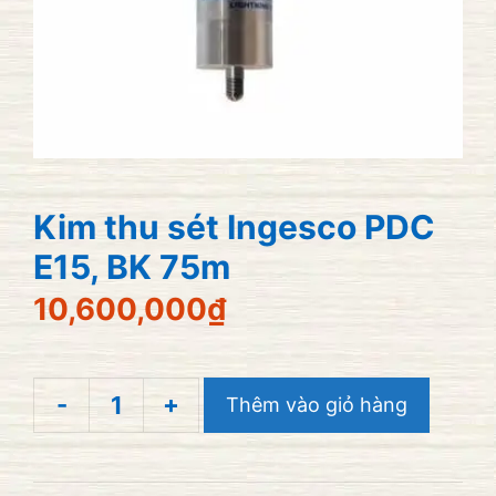
Kim thu sét Ingesco PDC
E15, BK 75m
10,600,000
₫
-
+
Thêm vào giỏ hàng
Kim
thu
sét