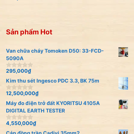
Sản phẩm Hot
Van chữa cháy Tomoken D50: 33-FCD-
5090A
295,000
₫
0
n
Kim thu sét Ingesco PDC 3.3, BK 75m
g
o
à
12,500,000
₫
0
i
n
Máy đo điện trở đất KYORITSU 4105A
5
g
o
DIGITAL EARTH TESTER
à
i
4,550,000
₫
0
5
n
Cáp đồng trần Cadivi 35mm2