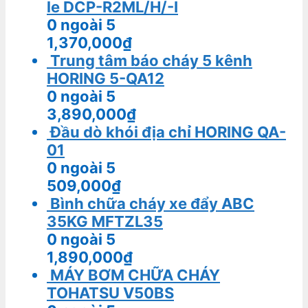
le DCP-R2ML/H/-I
0
ngoài 5
1,370,000
₫
Trung tâm báo cháy 5 kênh
HORING 5-QA12
0
ngoài 5
3,890,000
₫
Đầu dò khói địa chỉ HORING QA-
01
0
ngoài 5
509,000
₫
Bình chữa cháy xe đẩy ABC
35KG MFTZL35
0
ngoài 5
1,890,000
₫
MÁY BƠM CHỮA CHÁY
TOHATSU V50BS