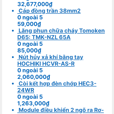
32,677,000
₫
Cáp đồng trần 38mm2
0
ngoài 5
59,000
₫
Lăng phun chữa cháy Tomoken
D65: TMK-NZL 65A
0
ngoài 5
85,000
₫
Nút hủy xả khí bằng tay
HOCHIKI HCVR-AS-R
0
ngoài 5
2,060,000
₫
Còi kết hợp đèn chớp HEC3-
24WR
0
ngoài 5
1,263,000
₫
Module điều khiển 2 ngõ ra Rơ-