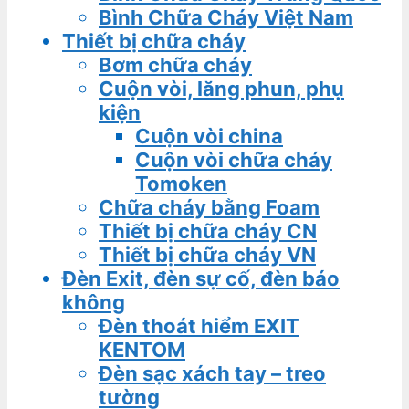
Bình Chữa Cháy Việt Nam
Thiết bị chữa cháy
Bơm chữa cháy
Cuộn vòi, lăng phun, phụ
kiện
Cuộn vòi china
Cuộn vòi chữa cháy
Tomoken
Chữa cháy bằng Foam
Thiết bị chữa cháy CN
Thiết bị chữa cháy VN
Đèn Exit, đèn sự cố, đèn báo
không
Đèn thoát hiểm EXIT
KENTOM
Đèn sạc xách tay – treo
tường