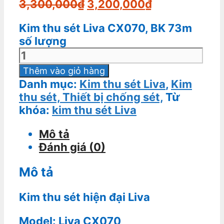
3,300,000
₫
3,200,000
₫
Kim thu sét Liva CX070, BK 73m
số lượng
Thêm vào giỏ hàng
Danh mục:
Kim thu sét Liva
,
Kim
thu sét, Thiết bị chống sét,
Từ
khóa:
kim thu sét Liva
Mô tả
Đánh giá (0)
Mô tả
Kim thu sét hiện đại Liva
Model: Liva CX070