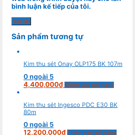
bình luận kế tiếp của tôi.
Sản phẩm tương tự
Kim thu sét Onay OLP175 BK 107m
0
ngoài 5
4,400,000
₫
Thêm vào giỏ hàng
Kim thu sét Ingesco PDC E30 BK
80m
0
ngoài 5
12,200,000
₫
Thêm vào giỏ hàng