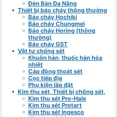
Đèn Bàn Đa Năng
Thiết bị báo cháy thông thường
Báo cháy Hochiki
Báo cháy Chungmei
Báo cháy Horing (thông
thường)
Báo cháy GST
Vật tư chống sét
Khuôn hàn, thuốc hàn hóa
nhiệt
Cáp đồng thoát sét
Cọc tiếp địa
Phụ kiện lắp đặt
Kim thu sét, Thiết bị chống sét,
Kim thu sét Pro-Hale
Kim thu sét Protart
Kim thu sét Ingesco