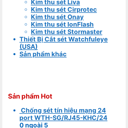
Kim thu sét Liva
Kim thu sét Cirprotec
Kim thu sét Onay
Kim thu sét IonFlash
Kim thu sét Stormaster
Thiết Bị Cắt sét Watchfuleye
(USA)
Sản phẩm khác
Sản phẩm Hot
Chống sét tín hiệu mạng 24
port WTH-SG/RJ45-KHC/24
0
ngoài 5