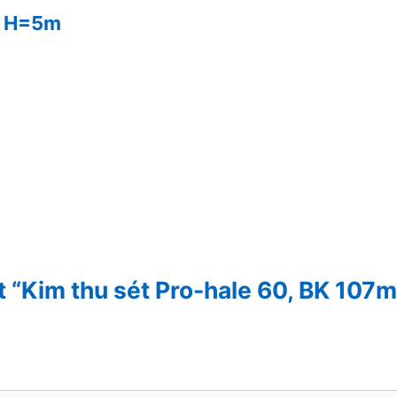
ộ H=5m
t “Kim thu sét Pro-hale 60, BK 107m