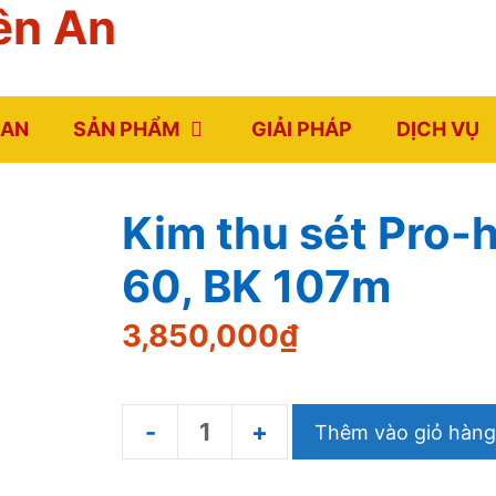
ên An
 AN
SẢN PHẨM
GIẢI PHÁP
DỊCH VỤ
Kim thu sét Pro-
60, BK 107m
3,850,000
₫
Thêm vào giỏ hàng
Kim
thu