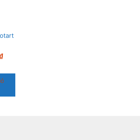
otart
₫
iỏ