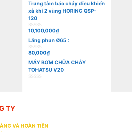
n
5
Trung tâm báo cháy điều khiển
g
o
xả khí 2 vùng HORING QSP-
à
120
i
5
10,100,000
₫
0
n
Lăng phun Ø65 :
g
o
à
80,000
₫
0
i
n
5
MÁY BƠM CHỮA CHÁY
g
o
TOHATSU V20
à
i
0
5
n
g
o
à
G TY
i
5
HÀNG VÀ HOÀN TIỀN