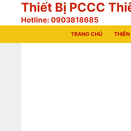
Thiết Bị PCCC Thi
Chuyển
đến
Hotline: 0903818685
nội
dung
TRANG CHỦ
THIÊN