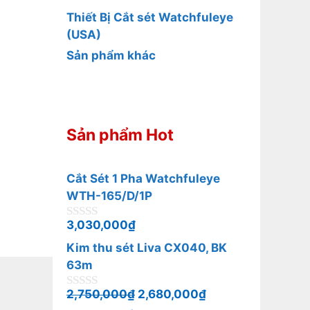
Thiết Bị Cắt sét Watchfuleye
(USA)
Sản phẩm khác
Sản phẩm Hot
Cắt Sét 1 Pha Watchfuleye
WTH-165/D/1P
3,030,000
₫
0
n
Kim thu sét Liva CX040, BK
g
o
63m
à
i
2,750,000
₫
2,680,000
₫
0
5
n