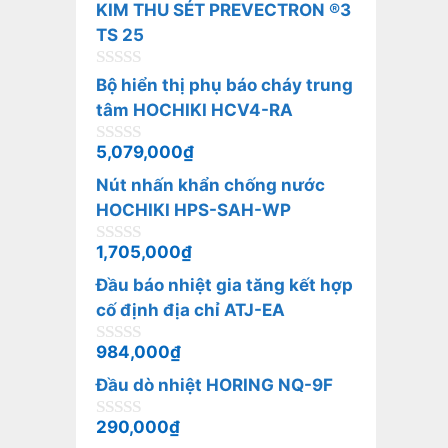
KIM THU SÉT PREVECTRON ®3
g
o
TS 25
à
i
0
5
Bộ hiển thị phụ báo cháy trung
n
tâm HOCHIKI HCV4-RA
g
o
à
5,079,000
₫
0
i
n
5
Nút nhấn khẩn chống nước
g
o
HOCHIKI HPS-SAH-WP
à
i
1,705,000
₫
0
5
n
Đầu báo nhiệt gia tăng kết hợp
g
o
cố định địa chỉ ATJ-EA
à
i
984,000
₫
0
5
n
Đầu dò nhiệt HORING NQ-9F
g
o
à
290,000
₫
0
i