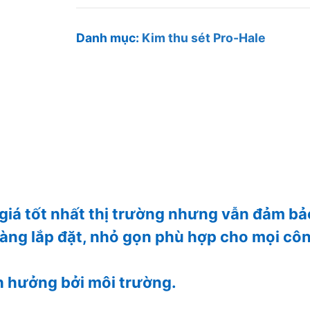
sét
Pro-
Danh mục:
Kim thu sét Pro-Hale
hale
60,
BK
107m
số
lượng
 giá tốt nhất thị trường nhưng vẫn đảm bả
dàng lắp đặt, nhỏ gọn phù hợp cho mọi cô
nh hưởng bởi môi trường.