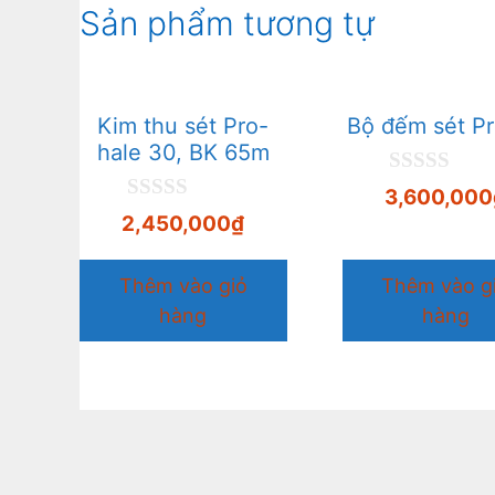
Sản phẩm tương tự
Kim thu sét Pro-
Bộ đếm sét Pr
hale 30, BK 65m
0
3,600,000
n
0
2,450,000
₫
g
n
o
g
à
o
Thêm vào giỏ
Thêm vào g
i
à
5
hàng
hàng
i
5