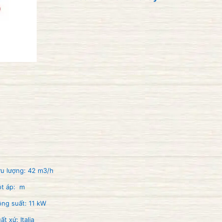
u lượng: 42 m3/h
ột áp: m
ng suất: 11 kW
ất xứ: Italia