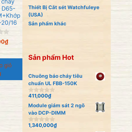
 cháy
Thiết Bị Cắt sét Watchfuleye
 D65-
(USA)
M+Khớp
-20/16
Sản phẩm khác
00
₫
Sản phẩm Hot
o giỏ
g
Chuông báo cháy tiêu
chuẩn UL FBB-150K
411,000
₫
0
n
Module giám sát 2 ngõ
g
o
vào DCP-DIMM
à
i
1,340,000
₫
0
5
n