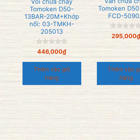
Van chữa c
Vòi chữa cháy
Tomoken D50:
Tomoken D50-
FCD-5090
13BAR-20M+Khớp
nối: 03-TMKH-
205013
0
295,000
n
g
0
446,000
₫
o
n
à
g
i
o
5
Thêm vào giỏ
Thêm vào g
à
hàng
hàng
i
5