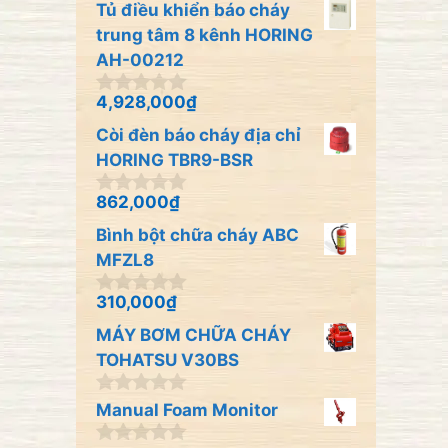
Tủ điều khiển báo cháy
g
o
trung tâm 8 kênh HORING
à
AH-00212
i
5
4,928,000
₫
0
n
Còi đèn báo cháy địa chỉ
g
o
HORING TBR9-BSR
à
i
862,000
₫
0
5
n
Bình bột chữa cháy ABC
g
o
MFZL8
à
i
310,000
₫
0
5
n
MÁY BƠM CHỮA CHÁY
g
o
TOHATSU V30BS
à
i
0
Manual Foam Monitor
5
n
g