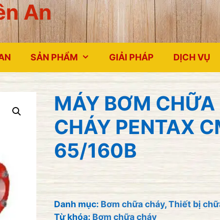
ên An
 AN
SẢN PHẨM
GIẢI PHÁP
DỊCH VỤ
MÁY BƠM CHỮA
CHÁY PENTAX C
65/160B
Danh mục:
Bơm chữa cháy
,
Thiết bị ch
Từ khóa:
Bơm chữa cháy