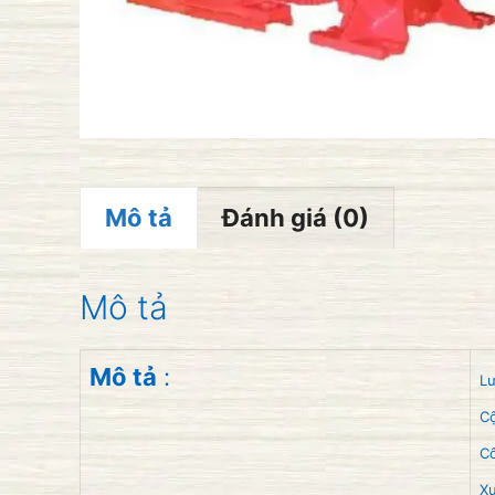
Mô tả
Đánh giá (0)
Mô tả
Mô tả
:
Lư
C
Cô
Xu