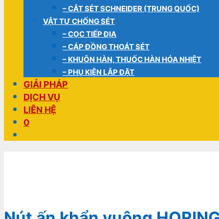
– CẮT SÉT SCHNEIDER (TRUNG QUỐC)
VẬT TƯ CHỐNG SÉT
– CỌC TIẾP ĐỊA
– CÁP ĐỒNG THOÁT SÉT
– KHUÔN HÀN, THUỐC HÀN HÓA NHIỆT
– PHỤ KIỆN LẮP ĐẶT
GIẢI PHÁP
DỊCH VỤ
LIÊN HỆ
0
Nút ấn khẩn vuông HORIN