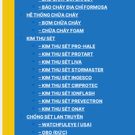
– BÁO CHÁY ĐỊA CHỈ FORMOSA
HỆ THỐNG CHỮA CHÁY
– BƠM CHỮA CHÁY
– CHỮA CHÁY FOAM
KIM THU SÉT
– KIM THU SÉT PRO-HALE
– KIM THU SÉT PROTART
– KIM THU SÉT LIVA
– KIM THU SÉT STORMASTER
– KIM THU SÉT INGESCO
– KIM THU SÉT CIRPROTEC
– KIM THU SÉT IONFLASH
– KIM THU SÉT PREVECTRON
– KIM THU SÉT ONAY
CHỐNG SÉT LAN TRUYỀN
– WATCHFULEYE ( USA)
– OBO (ĐỨC)