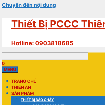
Chuyển đến nội dung
Thiết Bị PCCC Thiê
Hotline: 0903818685
0
MENU
TRANG CHỦ
THIÊN AN
SẢN PHẨM
THIẾT BỊ BÁO CHÁY