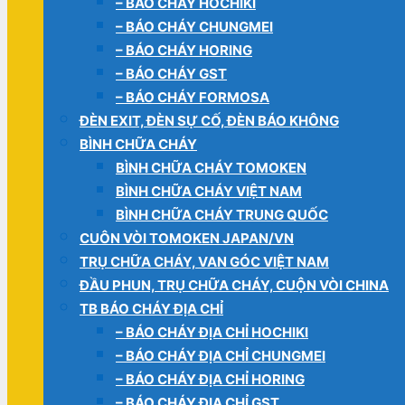
– BÁO CHÁY HOCHIKI
– BÁO CHÁY CHUNGMEI
– BÁO CHÁY HORING
– BÁO CHÁY GST
– BÁO CHÁY FORMOSA
ĐÈN EXIT, ĐÈN SỰ CỐ, ĐÈN BÁO KHÔNG
BÌNH CHỮA CHÁY
BÌNH CHỮA CHÁY TOMOKEN
BÌNH CHỮA CHÁY VIỆT NAM
BÌNH CHỮA CHÁY TRUNG QUỐC
CUÔN VÒI TOMOKEN JAPAN/VN
TRỤ CHỮA CHÁY, VAN GÓC VIỆT NAM
ĐẦU PHUN, TRỤ CHỮA CHÁY, CUỘN VÒI CHINA
TB BÁO CHÁY ĐỊA CHỈ
– BÁO CHÁY ĐỊA CHỈ HOCHIKI
– BÁO CHÁY ĐỊA CHỈ CHUNGMEI
– BÁO CHÁY ĐỊA CHỈ HORING
– BÁO CHÁY ĐỊA CHỈ GST