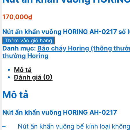
170,000
₫
Nút ấn khẩn vuông HORING AH-0217 số 
Thêm vào giỏ hàng
Danh mục:
Báo cháy Horing (thông thườ
thường Horing
Mô tả
Đánh giá (0)
Mô tả
Nút ấn khẩn vuông HORING AH-0217
– Nút ấn khẩn vuông bể kính loại không