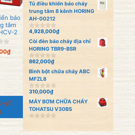
n
Tủ điều khiển báo cháy
g
o
trung tâm 8 kênh HORING
à
iển báo
AH-00212
i
ng tâm
5
4,928,000
₫
HCV-2
0
n
Còi đèn báo cháy địa chỉ
g
o
HORING TBR9-BSR
000
₫
à
i
862,000
₫
0
5
n
Bình bột chữa cháy ABC
g
o
MFZL8
à
i
310,000
₫
0
5
n
MÁY BƠM CHỮA CHÁY
o giỏ
g
o
TOHATSU V30BS
g
à
i
0
5
n
g