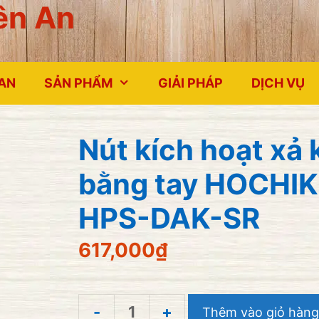
ên An
 AN
SẢN PHẨM
GIẢI PHÁP
DỊCH VỤ
Nút kích hoạt xả 
bằng tay HOCHIK
HPS-DAK-SR
617,000
₫
Thêm vào giỏ hàng