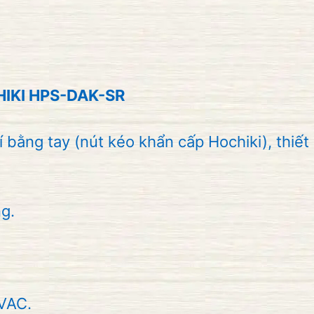
CHIKI HPS-DAK-SR
 bằng tay (nút kéo khẩn cấp Hochiki), thiết
ng.
VAC.