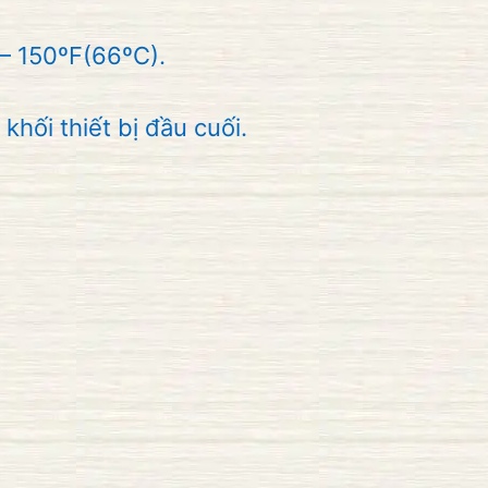
 – 150ºF(66ºC).
khối thiết bị đầu cuối.