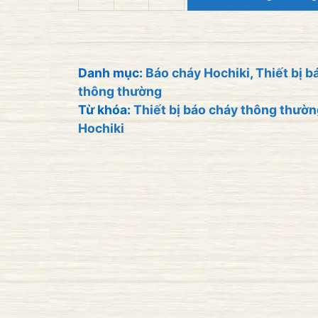
Nút
kích
hoạt
xả
Danh mục:
Báo cháy Hochiki
,
Thiết bị b
thông thường
khí
Từ khóa:
Thiết bị báo cháy thông thườ
bằng
Hochiki
tay
HOCHIKI
HPS-
DAK-
SR
số
lượng