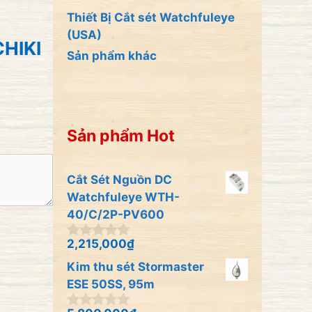
Thiết Bị Cắt sét Watchfuleye
(USA)
CHIKI
Sản phẩm khác
Sản phẩm Hot
Cắt Sét Nguồn DC
Watchfuleye WTH-
40/C/2P-PV600
2,215,000
₫
0
n
Kim thu sét Stormaster
g
o
ESE 50SS, 95m
à
i