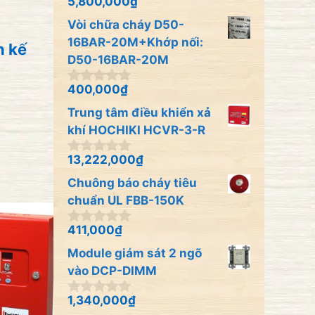
5,800,000
₫
0
5
n
Vòi chữa cháy D50-
g
o
16BAR-20M+Khớp nối:
n kế
à
D50-16BAR-20M
i
5
400,000
₫
0
n
Trung tâm điều khiển xả
g
o
khí HOCHIKI HCVR-3-R
à
i
13,222,000
₫
0
5
n
Chuông báo cháy tiêu
g
o
chuẩn UL FBB-150K
à
i
411,000
₫
0
5
n
Module giám sát 2 ngõ
g
o
vào DCP-DIMM
à
i
1,340,000
₫
0
5