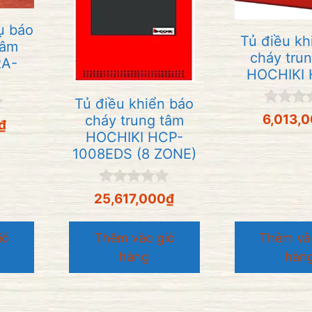
ụ báo
Tủ điều kh
tâm
cháy tru
RA-
HOCHIKI 
Tủ điều khiển báo
0
6,013,
cháy trung tâm
₫
n
HOCHIKI HCP-
g
1008EDS (8 ZONE)
o
à
i
5
0
25,617,000
₫
n
g
o
iỏ
Thêm vào giỏ
Thêm và
à
hàng
hàn
i
5