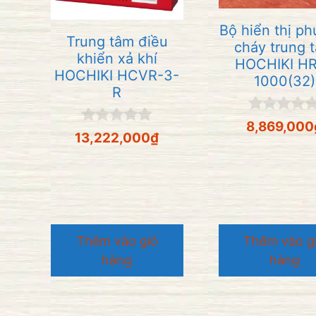
Bộ hiển thị ph
Trung tâm điều
cháy trung 
khiển xả khí
HOCHIKI H
HOCHIKI HCVR-3-
1000(32)
R
0
8,869,000
0
n
13,222,000
₫
n
g
g
o
o
à
à
i
i
5
5
Thêm vào giỏ
Thêm vào g
hàng
hàng