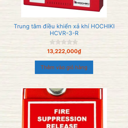
Trung tâm điều khiển xả khí HOCHIKI
HCVR-3-R
0
13,222,000
₫
n
g
o
Thêm vào giỏ hàng
à
i
5