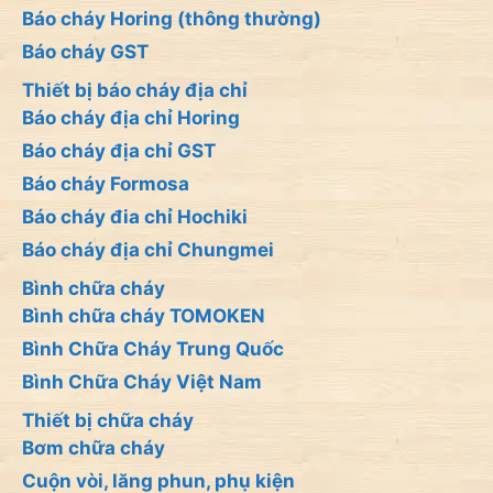
Báo cháy Horing (thông thường)
Báo cháy GST
Thiết bị báo cháy địa chỉ
Báo cháy địa chỉ Horing
Báo cháy địa chỉ GST
Báo cháy Formosa
Báo cháy đia chỉ Hochiki
Báo cháy địa chỉ Chungmei
Bình chữa cháy
Bình chữa cháy TOMOKEN
Bình Chữa Cháy Trung Quốc
Bình Chữa Cháy Việt Nam
Thiết bị chữa cháy
Bơm chữa cháy
Cuộn vòi, lăng phun, phụ kiện