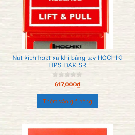
Nút kích hoạt xả khí bằng tay HOCHIKI
HPS-DAK-SR
0
617,000
₫
n
g
o
Thêm vào giỏ hàng
à
i
5