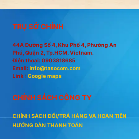
0
i
n
5
g
o
à
TRỤ SỞ CHÍNH
i
5
44A Đường Số 4, Khu Phố 4, Phường An
Phú, Quận 2, Tp.HCM, Vietnam.
Điện thoại: 0903818685
Email:
info@tasocom.com
Link :
Google maps
CHÍNH SÁCH CÔNG TY
CHÍNH SÁCH ĐỔI/TRẢ HÀNG VÀ HOÀN TIỀN
HƯỚNG DẪN THANH TOÁN