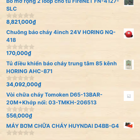
Bo mở rộng 2 loop cho tủ FireNET FN-4127-
g
o
SLC
à
i
8,821,000
₫
0
5
n
Chuông báo cháy 4inch 24V HORING NQ-
g
o
418
à
i
170,000
₫
0
5
n
Tủ điều khiển báo cháy trung tâm 85 kênh
g
o
HORING AHC-871
à
i
34,092,000
₫
0
5
n
Vòi chữa cháy Tomoken D65-13BAR-
g
o
20M+Khớp nối: 03-TMKH-206513
à
i
556,000
₫
0
5
n
MÁY BƠM CHỮA CHÁY HUYNDAI D4BB-G4
g
o
à