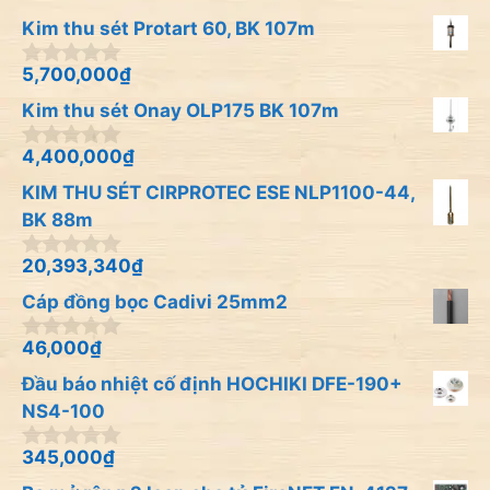
Kim thu sét Protart 60, BK 107m
5,700,000
₫
0
n
Kim thu sét Onay OLP175 BK 107m
g
o
à
4,400,000
₫
0
i
n
KIM THU SÉT CIRPROTEC ESE NLP1100-44,
5
g
o
BK 88m
à
i
20,393,340
₫
0
5
n
Cáp đồng bọc Cadivi 25mm2
g
o
à
46,000
₫
0
i
n
Đầu báo nhiệt cố định HOCHIKI DFE-190+
5
g
o
NS4-100
à
i
345,000
₫
0
5
n