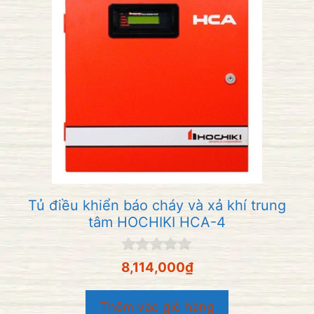
Tủ điều khiển báo cháy và xả khí trung
tâm HOCHIKI HCA-4
0
8,114,000
₫
n
g
o
Thêm vào giỏ hàng
à