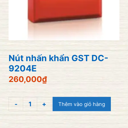
Nút nhấn khẩn GST DC-
9204E
260,000
₫
-
+
Thêm vào giỏ hàng
Nút
nhấn
khẩn