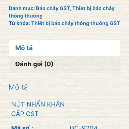
GST
Danh mục:
Báo cháy GST
,
Thiết bị báo cháy
thông thường
DC-
Từ khóa:
Thiết bị báo cháy thông thường GST
9204E
số
lượng
Mô tả
Đánh giá (0)
Mô tả
NÚT NHẤN KHẨN
CẤP GST
Mã số
:
DC-9204