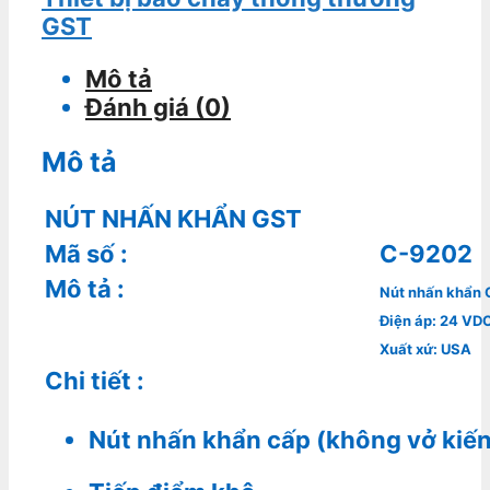
GST
Mô tả
Đánh giá (0)
Mô tả
NÚT NHẤN KHẨN GST
Mã số
:
C-9202
Mô tả
:
Nút nhấn khẩn
Điện áp: 24 VD
Xuất xứ: USA
Chi tiết
:
Nút nhấn khẩn cấp (không vở kiến