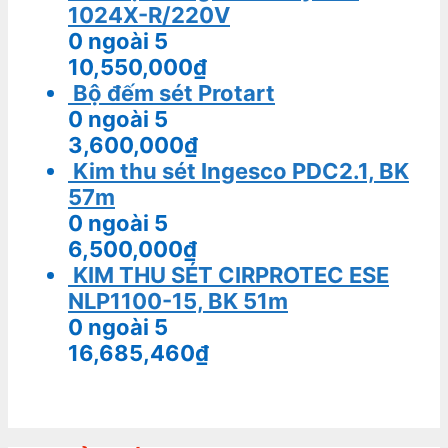
1024X-R/220V
0
ngoài 5
10,550,000
₫
Bộ đếm sét Protart
0
ngoài 5
3,600,000
₫
Kim thu sét Ingesco PDC2.1, BK
57m
0
ngoài 5
6,500,000
₫
KIM THU SÉT CIRPROTEC ESE
NLP1100-15, BK 51m
0
ngoài 5
16,685,460
₫