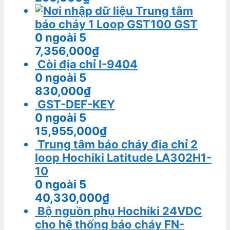
Trung tâm
báo cháy 1 Loop GST100 GST
0
ngoài 5
7,356,000
₫
Còi địa chỉ I-9404
0
ngoài 5
830,000
₫
GST-DEF-KEY
0
ngoài 5
15,955,000
₫
Trung tâm báo cháy địa chỉ 2
loop Hochiki Latitude LA302H1-
10
0
ngoài 5
40,330,000
₫
Bộ nguồn phụ Hochiki 24VDC
cho hệ thống báo cháy FN-