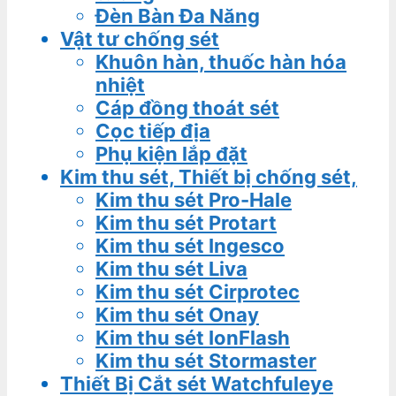
Đèn Bàn Đa Năng
Vật tư chống sét
Khuôn hàn, thuốc hàn hóa
nhiệt
Cáp đồng thoát sét
Cọc tiếp địa
Phụ kiện lắp đặt
Kim thu sét, Thiết bị chống sét,
Kim thu sét Pro-Hale
Kim thu sét Protart
Kim thu sét Ingesco
Kim thu sét Liva
Kim thu sét Cirprotec
Kim thu sét Onay
Kim thu sét IonFlash
Kim thu sét Stormaster
Thiết Bị Cắt sét Watchfuleye