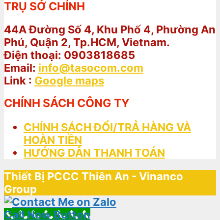
TRỤ SỞ CHÍNH
44A Đường Số 4, Khu Phố 4, Phường An
Phú, Quận 2, Tp.HCM, Vietnam.
Điện thoại: 0903818685
Email:
info@tasocom.com
Link :
Google maps
CHÍNH SÁCH CÔNG TY
CHÍNH SÁCH ĐỔI/TRẢ HÀNG VÀ
HOÀN TIỀN
HƯỚNG DẪN THANH TOÁN
Thiết Bị PCCC Thiên An - Vinanco
Group
Call Now Button