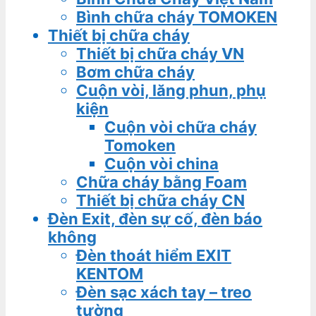
Bình chữa cháy TOMOKEN
Thiết bị chữa cháy
Thiết bị chữa cháy VN
Bơm chữa cháy
Cuộn vòi, lăng phun, phụ
kiện
Cuộn vòi chữa cháy
Tomoken
Cuộn vòi china
Chữa cháy bằng Foam
Thiết bị chữa cháy CN
Đèn Exit, đèn sự cố, đèn báo
không
Đèn thoát hiểm EXIT
KENTOM
Đèn sạc xách tay – treo
tường