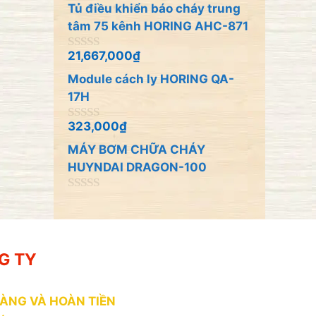
n
Tủ điều khiển báo cháy trung
g
o
tâm 75 kênh HORING AHC-871
à
i
21,667,000
₫
0
5
n
Module cách ly HORING QA-
g
o
17H
à
i
323,000
₫
0
5
n
MÁY BƠM CHỮA CHÁY
g
o
HUYNDAI DRAGON-100
à
i
0
5
n
g
o
à
G TY
i
5
HÀNG VÀ HOÀN TIỀN