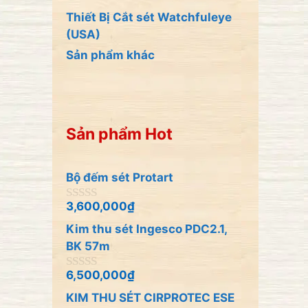
Thiết Bị Cắt sét Watchfuleye
(USA)
Sản phẩm khác
Sản phẩm Hot
Bộ đếm sét Protart
3,600,000
₫
0
n
Kim thu sét Ingesco PDC2.1,
g
o
BK 57m
à
i
6,500,000
₫
0
5
n
KIM THU SÉT CIRPROTEC ESE
g