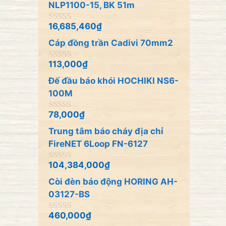
o
NLP1100-15, BK 51m
à
i
16,685,460
₫
0
5
n
Cáp đồng trần Cadivi 70mm2
g
o
à
113,000
₫
0
i
n
5
Đế đầu báo khói HOCHIKI NS6-
g
o
100M
à
i
78,000
₫
0
5
n
Trung tâm báo cháy địa chỉ
g
o
FireNET 6Loop FN-6127
à
i
104,384,000
₫
0
5
n
Còi đèn báo động HORING AH-
g
o
03127-BS
à
i
460,000
₫
0
5