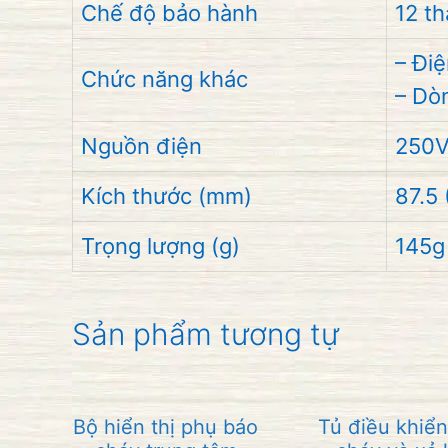
Chế độ bảo hành
12 t
– Đi
Chức năng khác
– Dò
Nguồn điện
250V
Kích thước (mm)
87.5 
Trọng lượng (g)
145g
Sản phẩm tương tự
Bộ hiển thị phụ báo
Tủ điều khiể