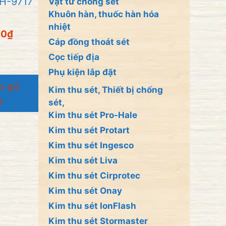
H-9717
Vật tư chống sét
Khuôn hàn, thuốc hàn hóa
nhiệt
00
₫
Cáp đồng thoát sét
Cọc tiếp địa
Phụ kiện lắp đặt
o giỏ
Kim thu sét, Thiết bị chống
g
sét,
Kim thu sét Pro-Hale
Kim thu sét Protart
Kim thu sét Ingesco
Kim thu sét Liva
Kim thu sét Cirprotec
Kim thu sét Onay
Kim thu sét IonFlash
Kim thu sét Stormaster