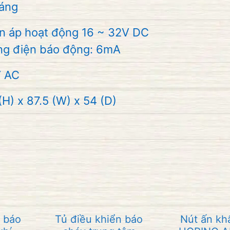
háng
ện áp hoạt động 16 ~ 32V DC
ng điện báo động: 6mA
 AC
(H) x 87.5 (W) x 54 (D)
n báo
Tủ điều khiển báo
Nút ấn kh