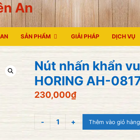
ên An
 AN
SẢN PHẨM
GIẢI PHÁP
DỊCH VỤ
Nút nhấn khẩn v
HORING AH-081
230,000
₫
-
+
Thêm vào giỏ hàng
Nút
nhấn