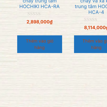
cháy trung tâm
cháy và xả 
HOCHIKI HCA-RA
trung tâm HO
HCA-4
0
2,898,000
₫
n
0
8,114,000
g
n
o
g
à
o
Thêm vào giỏ
Thêm vào g
i
à
5
hàng
hàng
i
5