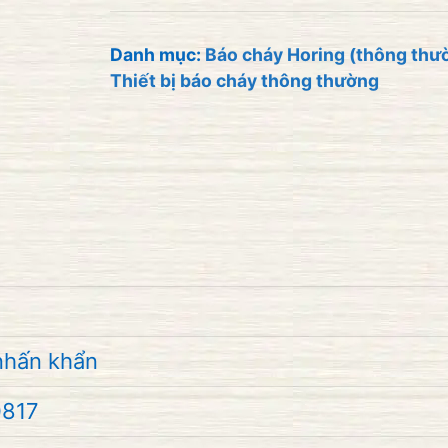
khẩn
vuông
Danh mục:
Báo cháy Horing (thông thư
Thiết bị báo cháy thông thường
HORING
AH-
0817
số
lượng
nhấn khẩn
817