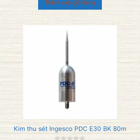
Thêm vào giỏ hàng
à
i
5
Kim thu sét Ingesco PDC E30 BK 80m