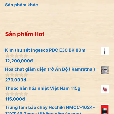
Sản phẩm khác
Sản phẩm Hot
Kim thu sét Ingesco PDC E30 BK 80m
12,200,000
₫
0
n
Hóa chất giảm điện trở Ấn Độ ( Ramratna )
g
o
à
270,000
₫
0
i
n
Thuốc hàn hóa nhiệt Việt Nam 115g
5
g
o
à
115,000
₫
0
i
n
Trung tâm báo cháy Hochiki HMCC-1024-
5
g
o
12XT 48 Zones (Không gồm ắc quy)