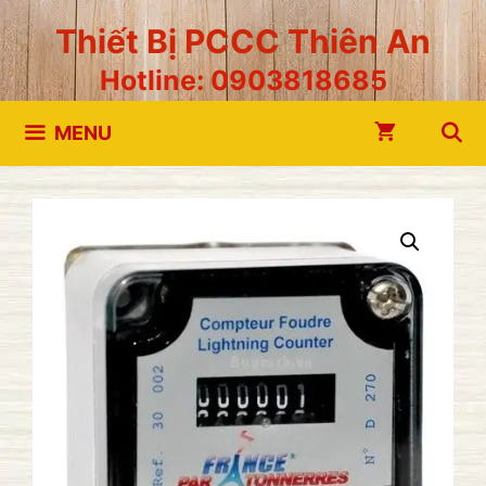
Chuyển
Thiết Bị PCCC Thiên An
đến
Hotline: 0903818685
nội
dung
MENU