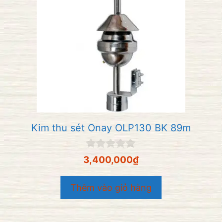
Kim thu sét Onay OLP130 BK 89m
0
3,400,000
₫
n
g
o
Thêm vào giỏ hàng
à
i
5