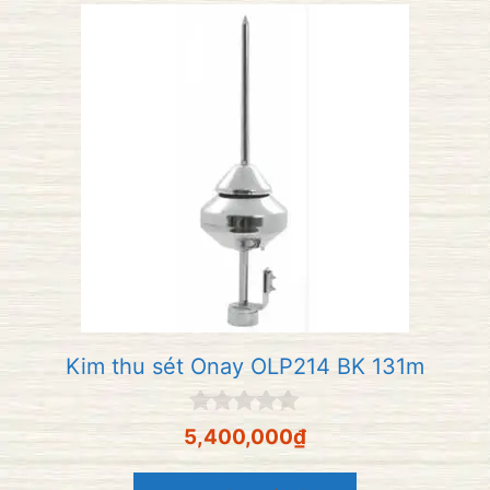
Kim thu sét Onay OLP214 BK 131m
0
5,400,000
₫
n
g
o