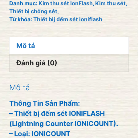
sét
Danh mục:
Kim thu sét IonFlash
,
Kim thu sét,
Thiết bị chống sét,
IONIFLASH
Từ khóa:
Thiết bij đếm sét ioniflash
số
lượng
Mô tả
Đánh giá (0)
Mô tả
Thông Tin Sản Phẩm:
– Thiết bị đếm sét IONIFLASH
(Lightning Counter IONICOUNT).
– Loại: IONICOUNT