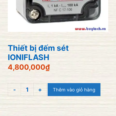
Thiết bị đếm sét
IONIFLASH
4,800,000
₫
-
+
Thêm vào giỏ hàng
Thiết
bị
đếm