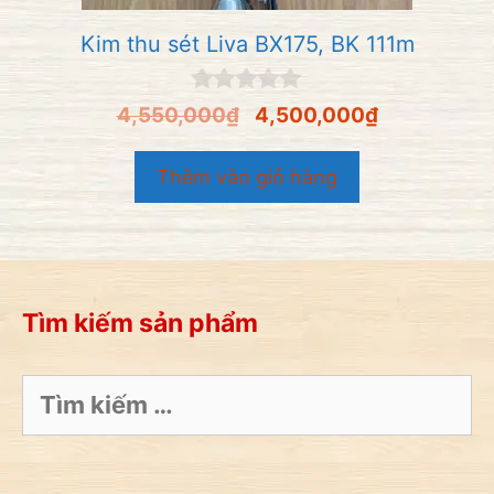
Kim thu sét Liva BX175, BK 111m
0
4,550,000
₫
4,500,000
₫
n
g
o
Thêm vào giỏ hàng
à
i
5
Tìm kiếm sản phẩm
Tìm
kiếm
cho: