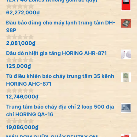
à
i
62,272,000
₫
0
5
n
Đầu báo dùng cho máy lạnh trung tâm DH-
g
o
98P
à
i
2,081,000
₫
0
5
n
Đầu dò nhiệt gia tăng HORING AHR-871
g
o
à
125,000
₫
0
i
n
Tủ điều khiển báo cháy trung tâm 35 kênh
5
g
o
HORING AHC-871
à
i
12,746,000
₫
0
5
n
Trung tâm báo cháy địa chỉ 2 loop 500 địa
g
o
chỉ HORING QA-16
à
i
19,086,000
₫
0
5
n