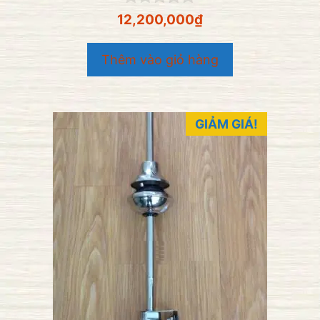
0
12,200,000
₫
n
g
o
Thêm vào giỏ hàng
à
i
5
GIẢM GIÁ!