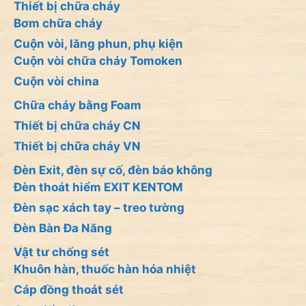
Thiết bị chữa cháy
Bơm chữa cháy
Cuộn vòi, lăng phun, phụ kiện
Cuộn vòi chữa cháy Tomoken
Cuộn vòi china
Chữa cháy bằng Foam
Thiết bị chữa cháy CN
Thiết bị chữa cháy VN
Đèn Exit, đèn sự cố, đèn báo không
Đèn thoát hiểm EXIT KENTOM
Đèn sạc xách tay – treo tường
Đèn Bàn Đa Năng
Vật tư chống sét
Khuôn hàn, thuốc hàn hóa nhiệt
Cáp đồng thoát sét