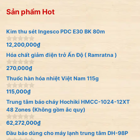
Sản phẩm Hot
Kim thu sét Ingesco PDC E30 BK 80m
12,200,000
₫
0
n
Hóa chất giảm điện trở Ấn Độ ( Ramratna )
g
o
à
270,000
₫
0
i
n
Thuốc hàn hóa nhiệt Việt Nam 115g
5
g
o
à
115,000
₫
0
i
n
Trung tâm báo cháy Hochiki HMCC-1024-12XT
5
g
o
48 Zones (Không gồm ắc quy)
à
i
62,272,000
₫
0
5
n
Đầu báo dùng cho máy lạnh trung tâm DH-98P
g