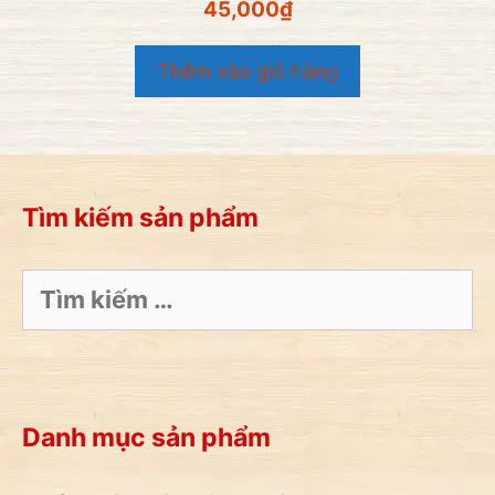
0
45,000
₫
n
g
o
Thêm vào giỏ hàng
à
i
5
Tìm kiếm sản phẩm
Tìm
kiếm
cho:
Danh mục sản phẩm