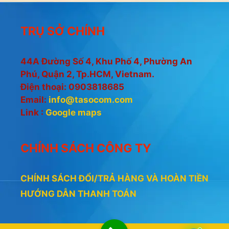
g
i
o
5
à
TRỤ SỞ CHÍNH
i
5
44A Đường Số 4, Khu Phố 4, Phường An
Phú, Quận 2, Tp.HCM, Vietnam.
Điện thoại: 0903818685
Email:
info@tasocom.com
Link :
Google maps
CHÍNH SÁCH CÔNG TY
CHÍNH SÁCH ĐỔI/TRẢ HÀNG VÀ HOÀN TIỀN
HƯỚNG DẪN THANH TOÁN