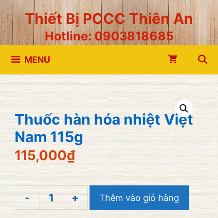
Chuyển
Thiết Bị PCCC Thiên An
đến
Hotline: 0903818685
nội
dung
MENU
Thuốc hàn hóa nhiệt Việt
Nam 115g
115,000
₫
-
+
Thêm vào giỏ hàng
Thuốc