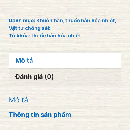
hàn
hóa
nhiệt
Danh mục:
Khuôn hàn, thuốc hàn hóa nhiệt
,
Vật tư chống sét
Việt
Từ khóa:
thuốc hàn hóa nhiệt
Nam
115g
số
Mô tả
lượng
Đánh giá (0)
Mô tả
Thông tin sản phẩm