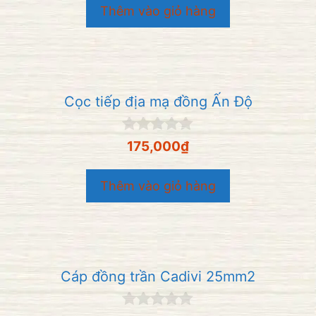
o
Thêm vào giỏ hàng
à
i
5
Cọc tiếp địa mạ đồng Ấn Độ
0
175,000
₫
n
g
o
Thêm vào giỏ hàng
à
i
5
Cáp đồng trần Cadivi 25mm2