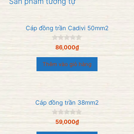
Sản phẩm tương tự
Cáp đồng trần Cadivi 50mm2
0
86,000
₫
n
g
o
Thêm vào giỏ hàng
à
i
5
Cáp đồng trần 38mm2
0
59,000
₫
n
g