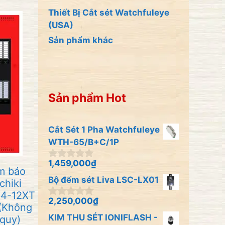
Thiết Bị Cắt sét Watchfuleye
(USA)
Sản phẩm khác
Sản phẩm Hot
Cắt Sét 1 Pha Watchfuleye
WTH-65/B+C/1P
1,459,000
₫
0
m báo
n
Bộ đếm sét Liva LSC-LX01
chiki
g
o
4-12XT
à
2,250,000
₫
0
(Không
i
n
KIM THU SÉT IONIFLASH -
5
quy)
g