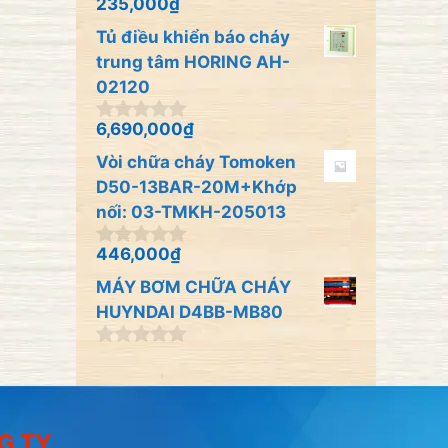
235,000
₫
0
5
n
Tủ điều khiển báo cháy
g
o
trung tâm HORING AH-
à
02120
i
5
6,690,000
₫
0
n
Vòi chữa cháy Tomoken
g
o
D50-13BAR-20M+Khớp
à
nối: 03-TMKH-205013
i
5
446,000
₫
0
n
MÁY BƠM CHỮA CHÁY
g
o
HUYNDAI D4BB-MB80
à
i
0
5
n
g
o
à
G TY
i