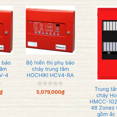
n báo
Bộ hiển thị phụ báo
tâm
cháy trung tâm
V-4
HOCHIKI HCV4-RA
Trung tâ
0
₫
5,079,000
₫
cháy Ho
n
g
HMCC-102
o
48 Zones 
à
gồm ắc 
i