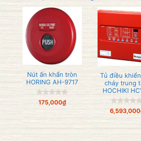
Nút ấn khẩn tròn
Tủ điều khiể
HORING AH-9717
cháy trung 
HOCHIKI HC
0
175,000
₫
n
0
6,593,000
g
n
o
g
à
o
i
à
5
i