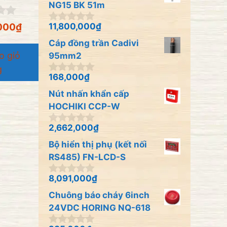
o
NG15 BK 51m
à
i
000
₫
11,800,000
₫
0
5
n
Cáp đồng trần Cadivi
g
o giỏ
o
95mm2
à
g
i
168,000
₫
0
5
n
Nút nhấn khẩn cấp
g
o
HOCHIKI CCP-W
à
i
2,662,000
₫
0
5
n
Bộ hiển thị phụ (kết nối
g
o
RS485) FN-LCD-S
à
i
8,091,000
₫
0
5
n
Chuông báo cháy 6inch
g
o
24VDC HORING NQ-618
à
i