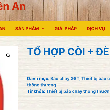
ên An
 AN
SẢN PHẨM
GIẢI PHÁP
DỊCH VỤ
TỔ HỢP CÒI + Đ
Danh mục:
Báo cháy GST
,
Thiết bị báo 
thông thường
Từ khóa:
Thiết bị báo cháy thông thườ