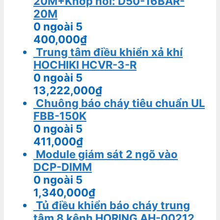
20M+Khớp nối: D50-16BAR-
20M
0
ngoài 5
400,000
₫
Trung tâm điều khiển xả khí
HOCHIKI HCVR-3-R
0
ngoài 5
13,222,000
₫
Chuông báo cháy tiêu chuẩn UL
FBB-150K
0
ngoài 5
411,000
₫
Module giám sát 2 ngõ vào
DCP-DIMM
0
ngoài 5
1,340,000
₫
Tủ điều khiển báo cháy trung
tâm 8 kênh HORING AH-00212