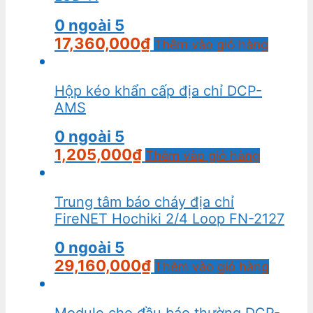
0
ngoài 5
17,360,000
₫
Thêm vào giỏ hàng
Hộp kéo khẩn cấp địa chỉ DCP-
AMS
0
ngoài 5
1,205,000
₫
Thêm vào giỏ hàng
Trung tâm báo cháy địa chỉ
FireNET Hochiki 2/4 Loop FN-2127
0
ngoài 5
29,160,000
₫
Thêm vào giỏ hàng
Module cho đầu báo thường DCP-