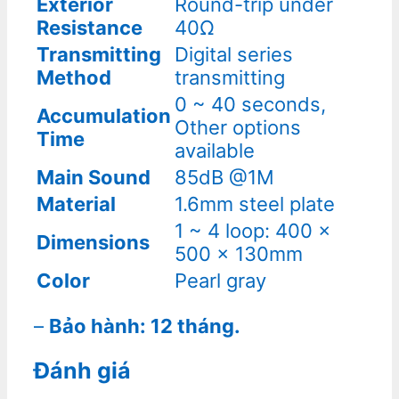
Exterior
Round-trip under
Resistance
40Ω
Transmitting
Digital series
Method
transmitting
0 ~ 40 seconds,
Accumulation
Other options
Time
available
Main Sound
85dB @1M
Material
1.6mm steel plate
1 ~ 4 loop: 400 x
Dimensions
500 x 130mm
Color
Pearl gray
–
Bảo hành: 12 tháng.
Đánh giá