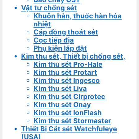
Vật tư chống sét
Khuôn hàn, thuốc hàn hóa
nhiệt
Cáp đồng thoát sét
Cọc tiếp địa
Phụ kiện lắp đặt
Kim thu sét, Thiết bị chống sét,
Kim thu sét Pro-Hale
Kim thu sét Protart
Kim thu sét Ingesco
Kim thu sét Liva
Kim thu sét Cirprotec
Kim thu sét Onay
Kim thu sét IonFlash
Kim thu sét Stormaster
Thiết Bị Cắt sét Watchfuleye
(USA)