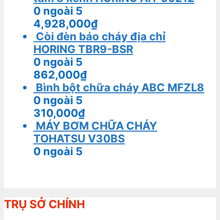
0
ngoài 5
4,928,000
₫
Còi đèn báo cháy địa chỉ
HORING TBR9-BSR
0
ngoài 5
862,000
₫
Bình bột chữa cháy ABC MFZL8
0
ngoài 5
310,000
₫
MÁY BƠM CHỮA CHÁY
TOHATSU V30BS
0
ngoài 5
TRỤ SỞ CHÍNH