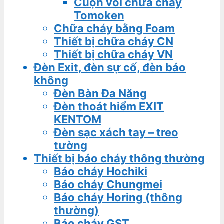
Cuộn vòi chữa cháy
Tomoken
Chữa cháy bằng Foam
Thiết bị chữa cháy CN
Thiết bị chữa cháy VN
Đèn Exit, đèn sự cố, đèn báo
không
Đèn Bàn Đa Năng
Đèn thoát hiểm EXIT
KENTOM
Đèn sạc xách tay – treo
tường
Thiết bị báo cháy thông thường
Báo cháy Hochiki
Báo cháy Chungmei
Báo cháy Horing (thông
thường)
Báo cháy GST