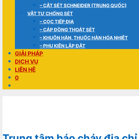
– CẮT SÉT SCHNEIDER (TRUNG QUỐC)
VẬT TƯ CHỐNG SÉT
– CỌC TIẾP ĐỊA
– CÁP ĐỒNG THOÁT SÉT
– KHUÔN HÀN, THUỐC HÀN HÓA NHIỆT
– PHỤ KIỆN LẮP ĐẶT
GIẢI PHÁP
DỊCH VỤ
LIÊN HỆ
0
Trung tâm báo cháy địa ch