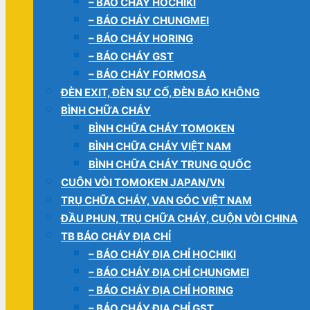
– BÁO CHÁY HOCHIKI
– BÁO CHÁY CHUNGMEI
– BÁO CHÁY HORING
– BÁO CHÁY GST
– BÁO CHÁY FORMOSA
ĐÈN EXIT, ĐÈN SỰ CỐ, ĐÈN BÁO KHÔNG
BÌNH CHỮA CHÁY
BÌNH CHỮA CHÁY TOMOKEN
BÌNH CHỮA CHÁY VIỆT NAM
BÌNH CHỮA CHÁY TRUNG QUỐC
CUÔN VÒI TOMOKEN JAPAN/VN
TRỤ CHỮA CHÁY, VAN GÓC VIỆT NAM
ĐẦU PHUN, TRỤ CHỮA CHÁY, CUỘN VÒI CHINA
TB BÁO CHÁY ĐỊA CHỈ
– BÁO CHÁY ĐỊA CHỈ HOCHIKI
– BÁO CHÁY ĐỊA CHỈ CHUNGMEI
– BÁO CHÁY ĐỊA CHỈ HORING
– BÁO CHÁY ĐỊA CHỈ GST