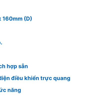
x 160mm (D)
.
ích hợp sẵn
diện điều khiển trực quang
hức năng