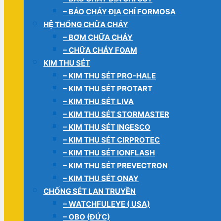
– BÁO CHÁY ĐỊA CHỈ FORMOSA
HỆ THỐNG CHỮA CHÁY
– BƠM CHỮA CHÁY
– CHỮA CHÁY FOAM
KIM THU SÉT
– KIM THU SÉT PRO-HALE
– KIM THU SÉT PROTART
– KIM THU SÉT LIVA
– KIM THU SÉT STORMASTER
– KIM THU SÉT INGESCO
– KIM THU SÉT CIRPROTEC
– KIM THU SÉT IONFLASH
– KIM THU SÉT PREVECTRON
– KIM THU SÉT ONAY
CHỐNG SÉT LAN TRUYỀN
– WATCHFULEYE ( USA)
– OBO (ĐỨC)