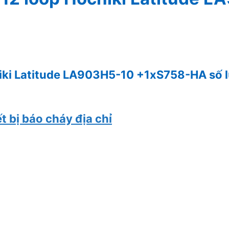
hiki Latitude LA903H5-10 +1xS758-HA số 
t bị báo cháy địa chỉ