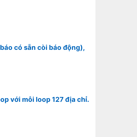
báo có sẵn còi báo động),
p với mỗi loop 127 địa chỉ.