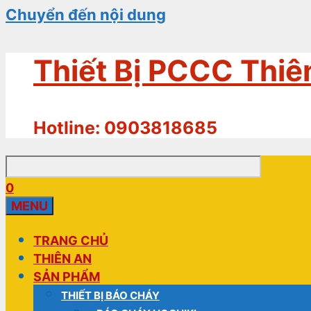
Chuyển đến nội dung
Thiết Bị PCCC Thiê
Hotline: 0903818685
0
MENU
TRANG CHỦ
THIÊN AN
SẢN PHẨM
THIẾT BỊ BÁO CHÁY