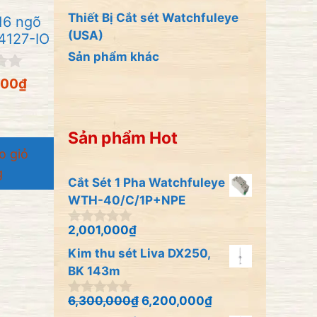
Thiết Bị Cắt sét Watchfuleye
16 ngõ
(USA)
4127-IO
Sản phẩm khác
000
₫
Sản phẩm Hot
o giỏ
g
Cắt Sét 1 Pha Watchfuleye
WTH-40/C/1P+NPE
2,001,000
₫
0
n
Kim thu sét Liva DX250,
g
o
BK 143m
à
i
6,300,000
₫
6,200,000
₫
0
5
n