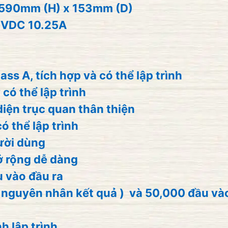
số
 590mm (H) x 153mm (D)
lượng
24VDC 10.25A
ass A, tích hợp và có thể lập trình
 có thể lập trình
iện trục quan thân thiện
ó thể lập trình
gười dùng
ở rộng dễ dàng
 vào đầu ra
 ( nguyên nhân kết quả ) và 50,000 đầu và
h lập trình