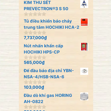
KIM THU SÉT
g
o
PREVECTRON®3 S 50
à
i
0
Tủ điều khiển báo cháy
5
n
trung tâm HOCHIKI HCA-2
g
o
à
7,737,000
₫
0
i
n
Nút nhấn khẩn cấp
5
g
o
HOCHIKI HPS-CP
à
i
565,000
₫
0
5
n
Đế đầu báo địa chỉ YBN-
g
o
NSA-4/HSB-NSA-6
à
i
103,000
₫
0
5
n
Đầu dò khí gas HORING
g
o
AH-0822
à
i