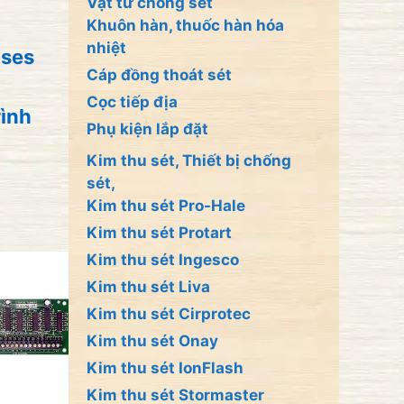
Vật tư chống sét
Khuôn hàn, thuốc hàn hóa
nhiệt
ases
Cáp đồng thoát sét
Cọc tiếp địa
rình
Phụ kiện lắp đặt
Kim thu sét, Thiết bị chống
sét,
Kim thu sét Pro-Hale
Kim thu sét Protart
Kim thu sét Ingesco
Kim thu sét Liva
Kim thu sét Cirprotec
Kim thu sét Onay
Kim thu sét IonFlash
Kim thu sét Stormaster