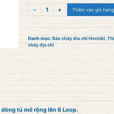
-
+
Thêm vào giỏ hàng
Trung
tâm
báo
cháy
Danh mục:
Báo cháy đia chỉ Hochiki
,
Thi
cháy địa chỉ
địa
chỉ
6
loop
Hochiki
Latitude
LA303H3-
10
 dòng tủ mở rộng lên 6 Loop.