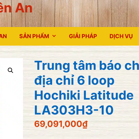
ên An
 AN
SẢN PHẨM
GIẢI PHÁP
DỊCH VỤ
Trung tâm báo c
địa chỉ 6 loop
Hochiki Latitude
LA303H3-10
69,091,000
₫