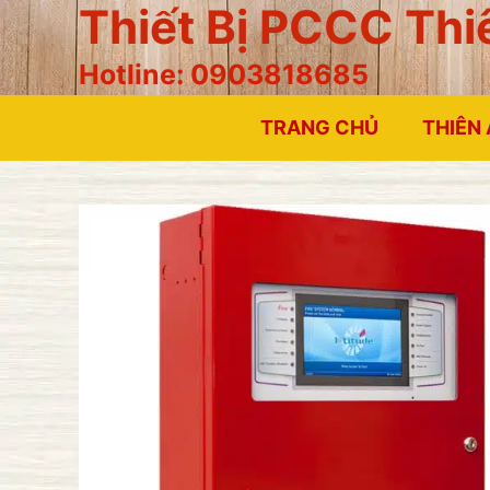
Thiết Bị PCCC Thi
Chuyển
đến
Hotline: 0903818685
nội
dung
TRANG CHỦ
THIÊN