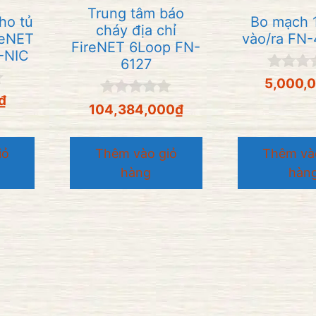
Trung tâm báo
ho tủ
Bo mạch 
cháy địa chỉ
reNET
vào/ra FN-
FireNET 6Loop FN-
-NIC
6127
0
5,000,
n
₫
g
0
104,384,000
₫
o
n
à
g
i
o
iỏ
Thêm vào giỏ
Thêm và
5
à
i
hàng
hàn
5