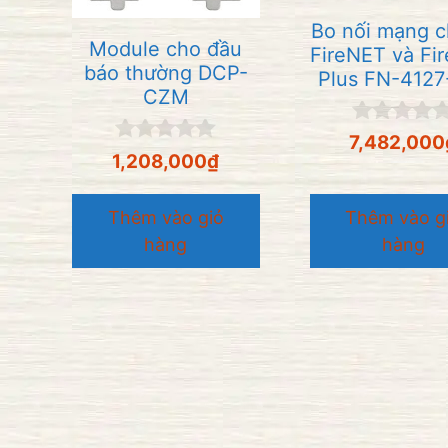
Bo nối mạng c
Module cho đầu
FireNET và Fi
báo thường DCP-
Plus FN-4127
CZM
0
7,482,000
n
0
1,208,000
₫
g
n
o
g
à
o
Thêm vào giỏ
Thêm vào g
i
à
hàng
hàng
5
i
5