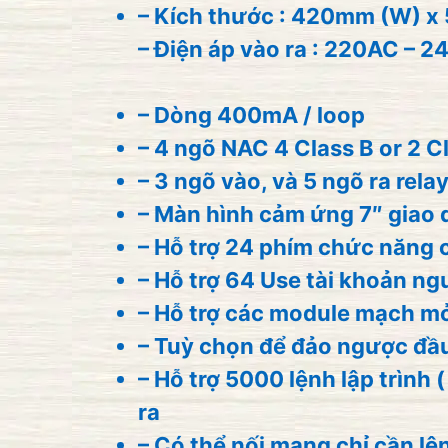
– Kích thước : 420mm (W) x
– Điện áp vào ra : 220AC – 
– Dòng 400mA / loop
– 4 ngõ NAC
4 Class B or 2 Cl
– 3 ngõ vào, và 5 ngõ ra relay
– Màn hình cảm ứng 7″ giao d
– Hỗ trợ 24 phím chức năng c
– Hỗ trợ 64 Use tài khoản n
– Hỗ trợ các module mạch m
– Tuỳ chọn để đảo ngược đầu
– Hỗ trợ 5000 lệnh lập trình
ra
– Có thể nối mạng chỉ cần lện