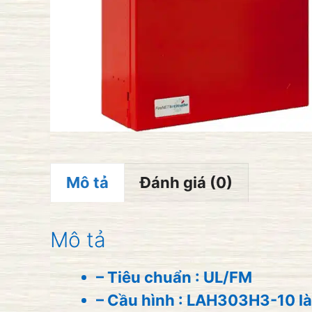
Mô tả
Đánh giá (0)
Mô tả
– Tiêu chuẩn : UL/FM
– Cầu hình : LAH303H3-10 là