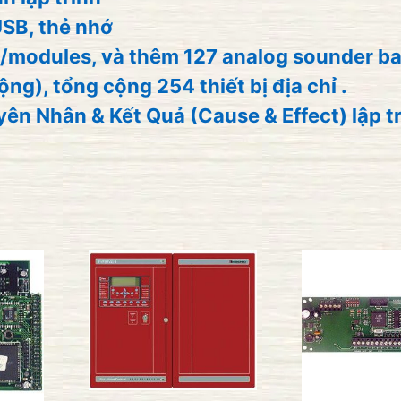
USB, thẻ nhớ
áo/modules, và thêm 127 analog sounder b
ng), tổng cộng 254 thiết bị địa chỉ .
n Nhân & Kết Quả (Cause & Effect) lập t