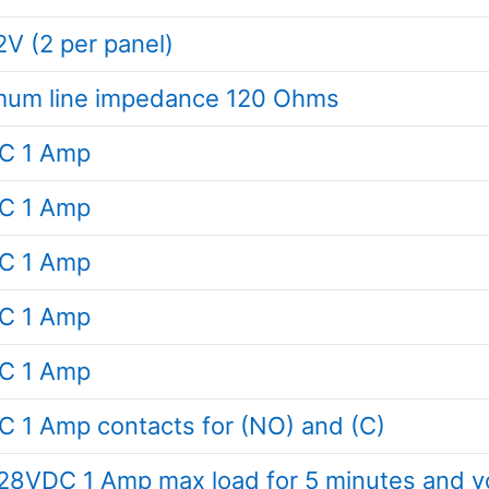
2V (2 per panel)
um line impedance 120 Ohms
C 1 Amp
C 1 Amp
C 1 Amp
C 1 Amp
C 1 Amp
 1 Amp contacts for (NO) and (C)
 28VDC 1 Amp max load for 5 minutes and v