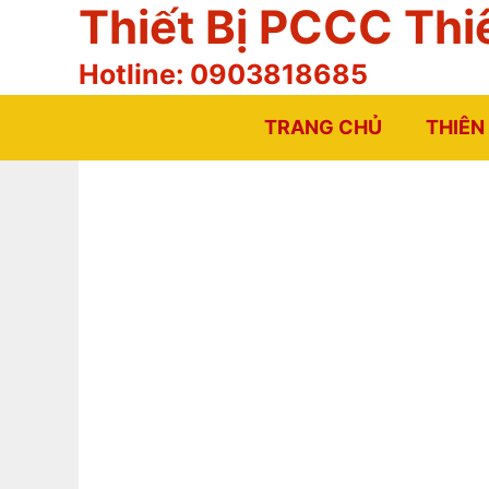
Thiết Bị PCCC Thi
Chuyển
đến
Hotline: 0903818685
nội
dung
TRANG CHỦ
THIÊN