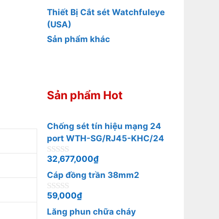
Thiết Bị Cắt sét Watchfuleye
(USA)
Sản phẩm khác
Sản phẩm Hot
Chống sét tín hiệu mạng 24
port WTH-SG/RJ45-KHC/24
32,677,000
₫
0
n
Cáp đồng trần 38mm2
g
o
à
59,000
₫
0
i
n
5
Lăng phun chữa cháy
g