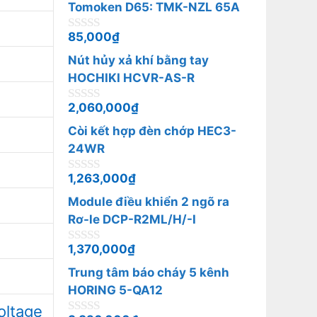
o
Tomoken D65: TMK-NZL 65A
à
i
85,000
₫
0
5
n
Nút hủy xả khí bằng tay
g
o
HOCHIKI HCVR-AS-R
à
i
2,060,000
₫
0
5
n
Còi kết hợp đèn chớp HEC3-
g
o
24WR
à
i
1,263,000
₫
0
5
n
Module điều khiển 2 ngõ ra
g
o
Rơ-le DCP-R2ML/H/-I
à
i
1,370,000
₫
0
5
n
Trung tâm báo cháy 5 kênh
g
o
HORING 5-QA12
à
oltage
i