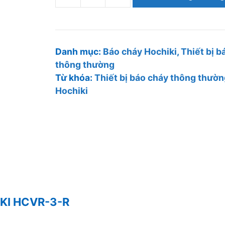
Trung
tâm
điều
khiển
Danh mục:
Báo cháy Hochiki
,
Thiết bị b
thông thường
xả
Từ khóa:
Thiết bị báo cháy thông thườ
khí
Hochiki
HOCHIKI
HCVR-
3-
R
số
lượng
IKI HCVR-3-R