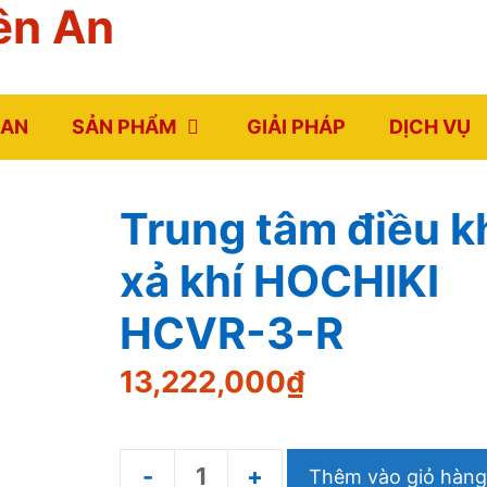
ên An
 AN
SẢN PHẨM
GIẢI PHÁP
DỊCH VỤ
Trung tâm điều k
xả khí HOCHIKI
HCVR-3-R
13,222,000
₫
Thêm vào giỏ hàng