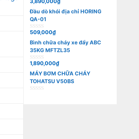
3,890,000
₫
0
5
n
Đầu dò khói địa chỉ HORING
g
o
QA-01
à
i
509,000
₫
0
5
n
Bình chữa cháy xe đẩy ABC
g
o
35KG MFTZL35
à
i
1,890,000
₫
0
5
n
MÁY BƠM CHỮA CHÁY
g
o
TOHATSU V50BS
à
i
0
5
n
g
o
à
i
5