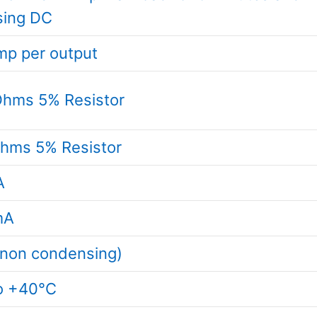
sing DC
mp per output
hms 5% Resistor
hms 5% Resistor
A
mA
non condensing)
o +40°C