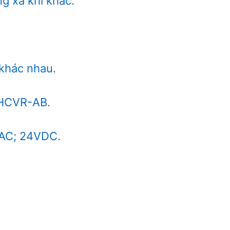
g xả khí khác.
 khác nhau.
 HCVR-AB.
VAC; 24VDC.