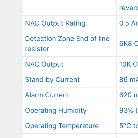
rever
NAC Output Rating
0.5 A
Detection Zone End of line
6K8 O
resistor
NAC Output
10K O
Stand by Current
86 m
Alarm Current
620 
Operating Humidity
93% (
Operating Temperature
5°C t