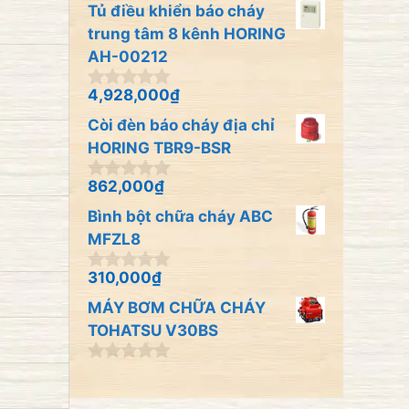
n
Tủ điều khiển báo cháy
g
o
trung tâm 8 kênh HORING
à
AH-00212
i
5
4,928,000
₫
0
n
Còi đèn báo cháy địa chỉ
g
o
HORING TBR9-BSR
à
i
862,000
₫
0
5
n
Bình bột chữa cháy ABC
g
o
MFZL8
à
i
310,000
₫
0
5
n
MÁY BƠM CHỮA CHÁY
g
o
TOHATSU V30BS
à
i
0
5
n
g