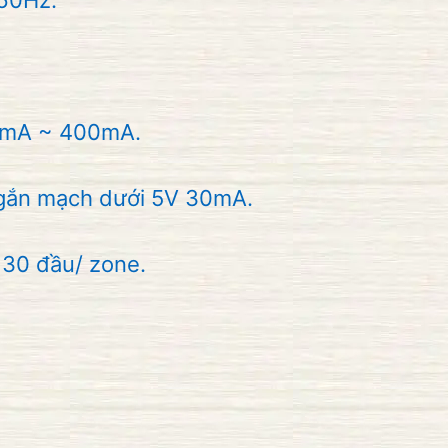
60Hz.
0mA ~ 400mA.
ắn mạch dưới 5V 30mA.
 30 đầu/ zone.