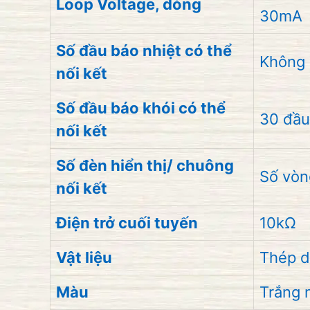
Loop Voltage, dòng
30mA
Số đầu báo nhiệt có thể
Không 
nối kết
Số đầu báo khói có thể
30 đầu
nối kết
Số đèn hiển thị/ chuông
Số vòn
nối kết
Điện trở cuối tuyến
10kΩ
Vật liệu
Thép d
Màu
Trắng 