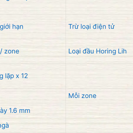
giới hạn
Trừ loại điện tử
/ zone
Loại đầu Horing Lih
g lặp x 12
Mỗi zone
ày 1.6 mm
ngà