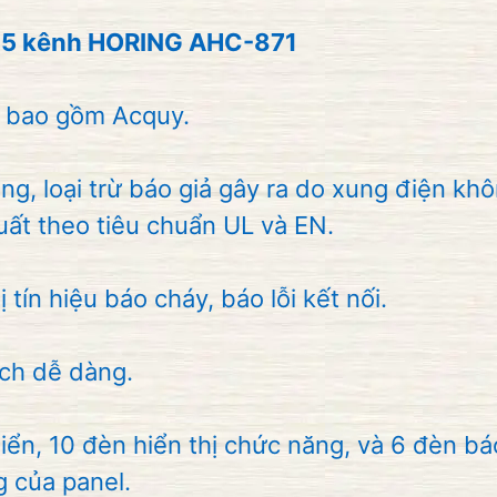
số
lượng
 15 kênh HORING AHC-871
 bao gồm Acquy.
, loại trừ báo giả gây ra do xung điện kh
uất theo tiêu chuẩn UL và EN.
ín hiệu báo cháy, báo lỗi kết nối.
ch dễ dàng.
, 10 đèn hiển thị chức năng, và 6 đèn báo
g của panel.