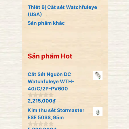
Thiết Bị Cắt sét Watchfuleye
(USA)
Sản phẩm khác
Sản phẩm Hot
Cắt Sét Nguồn DC
Watchfuleye WTH-
40/C/2P-PV600
2,215,000
₫
0
n
Kim thu sét Stormaster
g
o
ESE 50SS, 95m
à
i