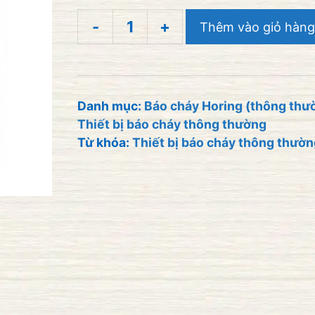
-
+
Thêm vào giỏ hàng
Tủ
điều
khiển
báo
Danh mục:
Báo cháy Horing (thông thư
Thiết bị báo cháy thông thường
cháy
Từ khóa:
Thiết bị báo cháy thông thườn
trung
tâm
15
kênh
HORING
AHC-
871