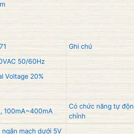
mm
71
Ghi chú
20VAC 50/60Hz
l Voltage 20%
C
Có chức năng tự độn
, 100mA~400mA
chỉnh
ngắn mạch dưới 5V