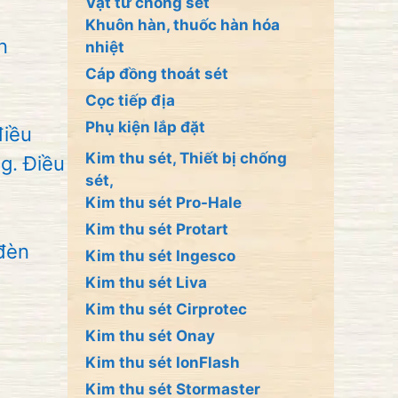
Vật tư chống sét
Khuôn hàn, thuốc hàn hóa
n
nhiệt
Cáp đồng thoát sét
Cọc tiếp địa
Phụ kiện lắp đặt
điều
Kim thu sét, Thiết bị chống
g. Điều
sét,
Kim thu sét Pro-Hale
Kim thu sét Protart
 đèn
Kim thu sét Ingesco
Kim thu sét Liva
Kim thu sét Cirprotec
Kim thu sét Onay
Kim thu sét IonFlash
Kim thu sét Stormaster