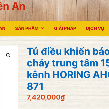
ên An
 AN
SẢN PHẨM
GIẢI PHÁP
DỊCH VỤ
Tủ điều khiển bá
cháy trung tâm 1
kênh HORING AH
871
7,420,000
₫