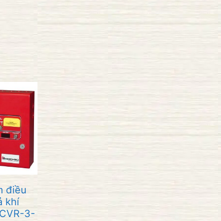
o
à
i
5
m điều
ả khí
CVR-3-