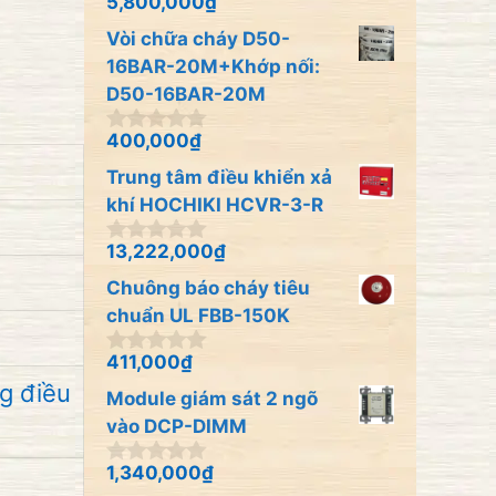
5,800,000
₫
0
5
n
Vòi chữa cháy D50-
g
o
16BAR-20M+Khớp nối:
à
D50-16BAR-20M
i
5
400,000
₫
0
n
Trung tâm điều khiển xả
g
o
khí HOCHIKI HCVR-3-R
à
i
13,222,000
₫
0
5
n
Chuông báo cháy tiêu
g
o
chuẩn UL FBB-150K
à
i
411,000
₫
0
5
n
g điều
Module giám sát 2 ngõ
g
o
vào DCP-DIMM
à
i
1,340,000
₫
0
5