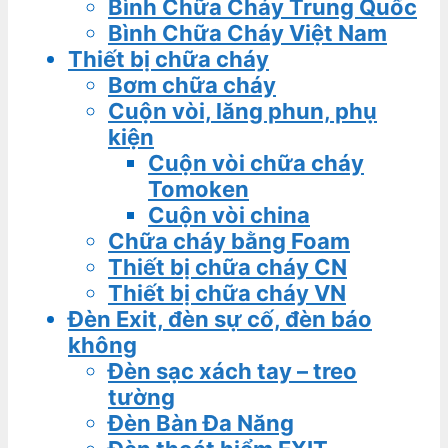
Bình Chữa Cháy Trung Quốc
Bình Chữa Cháy Việt Nam
Thiết bị chữa cháy
Bơm chữa cháy
Cuộn vòi, lăng phun, phụ
kiện
Cuộn vòi chữa cháy
Tomoken
Cuộn vòi china
Chữa cháy bằng Foam
Thiết bị chữa cháy CN
Thiết bị chữa cháy VN
Đèn Exit, đèn sự cố, đèn báo
không
Đèn sạc xách tay – treo
tường
Đèn Bàn Đa Năng