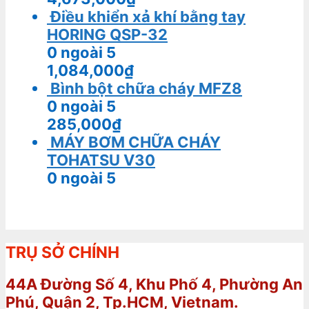
Điều khiển xả khí bằng tay
HORING QSP-32
0
ngoài 5
1,084,000
₫
Bình bột chữa cháy MFZ8
0
ngoài 5
285,000
₫
MÁY BƠM CHỮA CHÁY
TOHATSU V30
0
ngoài 5
TRỤ SỞ CHÍNH
44A Đường Số 4, Khu Phố 4, Phường An
Phú, Quận 2, Tp.HCM, Vietnam.