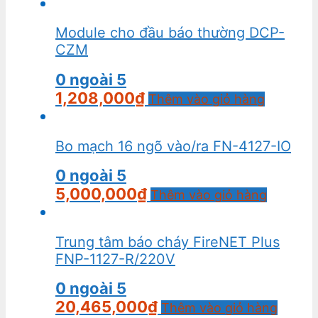
Module cho đầu báo thường DCP-
CZM
0
ngoài 5
1,208,000
₫
Thêm vào giỏ hàng
Bo mạch 16 ngõ vào/ra FN-4127-IO
0
ngoài 5
5,000,000
₫
Thêm vào giỏ hàng
Trung tâm báo cháy FireNET Plus
FNP-1127-R/220V
0
ngoài 5
20,465,000
₫
Thêm vào giỏ hàng