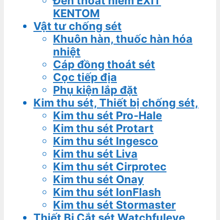
Đèn thoát hiểm EXIT
KENTOM
Vật tư chống sét
Khuôn hàn, thuốc hàn hóa
nhiệt
Cáp đồng thoát sét
Cọc tiếp địa
Phụ kiện lắp đặt
Kim thu sét, Thiết bị chống sét,
Kim thu sét Pro-Hale
Kim thu sét Protart
Kim thu sét Ingesco
Kim thu sét Liva
Kim thu sét Cirprotec
Kim thu sét Onay
Kim thu sét IonFlash
Kim thu sét Stormaster
Thiết Bị Cắt sét Watchfuleye