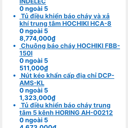
INDELEC
0
ngoài 5
Tủ điều khiển báo cháy và xả
khí trung tâm HOCHIKI HCA-8
0
ngoài 5
8,774,000
₫
Chuông báo cháy HOCHIKI FBB-
150I
0
ngoài 5
511,000
₫
Nút kéo khẩn cấp địa chỉ DCP-
AMS-KL
0
ngoài 5
1,323,000
₫
Tủ điều khiển báo cháy trung
tâm 5 kênh HORING AH-00212
0
ngoài 5
4,673,000
₫