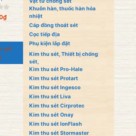
Vật tư chống sét
Khuôn hàn, thuốc hàn hóa
nhiệt
0
₫
Cáp đồng thoát sét
Cọc tiếp địa
Phụ kiện lắp đặt
o giỏ
Kim thu sét, Thiết bị chống
g
sét,
Kim thu sét Pro-Hale
Kim thu sét Protart
Kim thu sét Ingesco
Kim thu sét Liva
Kim thu sét Cirprotec
Kim thu sét Onay
Kim thu sét IonFlash
Kim thu sét Stormaster