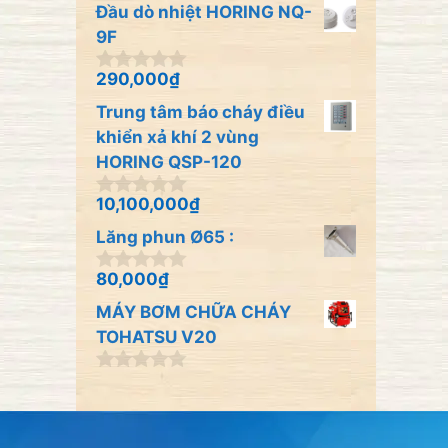
n
Đầu dò nhiệt HORING NQ-
g
o
9F
à
i
290,000
₫
0
5
n
Trung tâm báo cháy điều
g
o
khiển xả khí 2 vùng
à
HORING QSP-120
i
5
10,100,000
₫
0
n
Lăng phun Ø65 :
g
o
à
80,000
₫
0
i
n
MÁY BƠM CHỮA CHÁY
5
g
o
TOHATSU V20
à
i
0
5
n
g
o