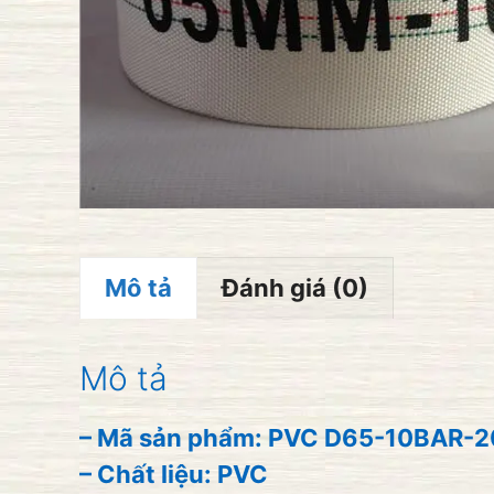
Mô tả
Đánh giá (0)
Mô tả
– Mã sản phẩm: PVC D65-10BAR-20
– Chất liệu: PVC