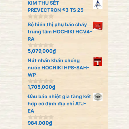
KIM THU SÉT
g
o
PREVECTRON ®3 TS 25
à
i
0
Bộ hiển thị phụ báo cháy
5
n
trung tâm HOCHIKI HCV4-
g
o
RA
à
i
5,079,000
₫
0
5
n
Nút nhấn khẩn chống
g
o
nước HOCHIKI HPS-SAH-
à
WP
i
5
1,705,000
₫
0
n
Đầu báo nhiệt gia tăng kết
g
o
hợp cố định địa chỉ ATJ-
à
EA
i
5
984,000
₫
0