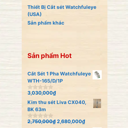
Thiết Bị Cắt sét Watchfuleye
(USA)
Sản phẩm khác
Sản phẩm Hot
Cắt Sét 1 Pha Watchfuleye
WTH-165/D/1P
3,030,000
₫
0
n
Kim thu sét Liva CX040,
g
o
BK 63m
à
i
2,750,000
₫
2,680,000
₫
0
5
n