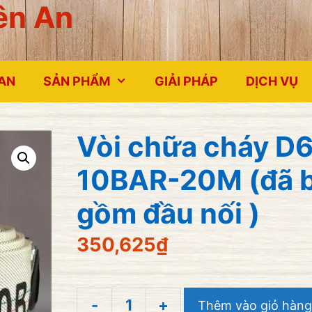
ên An
 AN
SẢN PHẨM
GIẢI PHÁP
DỊCH VỤ
Vòi chữa cháy D
10BAR-20M (đã 
gồm đầu nối )
350,625
₫
-
+
Thêm vào giỏ hàng