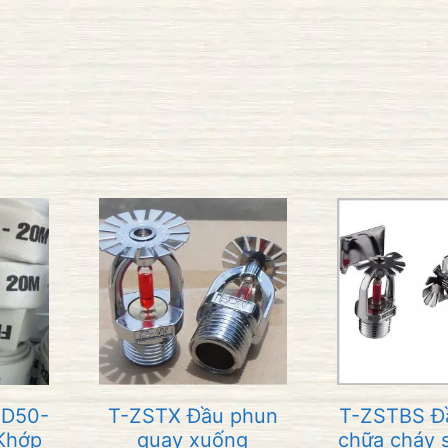
 D50-
T-ZSTX Đầu phun
T-ZSTBS Đ
Khớp
quay xuống
chữa cháy s