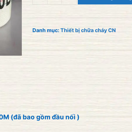
Vòi
chữa
cháy
D65-
Danh mục:
Thiết bị chữa cháy CN
10BAR-
20M
(đã
bao
gồm
đầu
nối
)
M (đã bao gồm đầu nối )
số
lượng