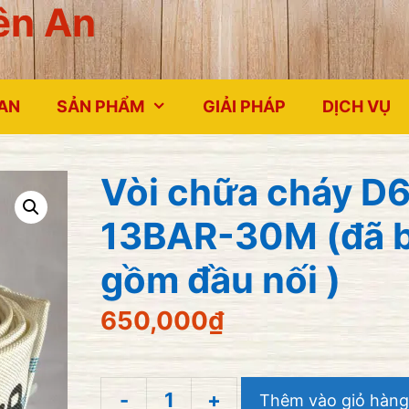
ên An
 AN
SẢN PHẨM
GIẢI PHÁP
DỊCH VỤ
Vòi chữa cháy D
13BAR-30M (đã 
gồm đầu nối )
650,000
₫
-
+
Thêm vào giỏ hàng