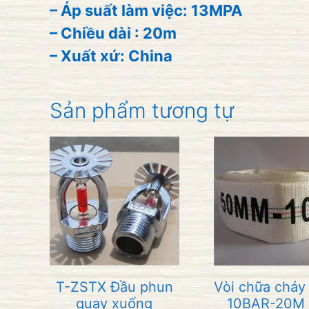
– Áp suất làm việc: 13MPA
– Chiều dài : 20m
– Xuất xứ: China
Sản phẩm tương tự
T-ZSTX Đầu phun
Vòi chữa cháy
quay xuống
10BAR-20M 