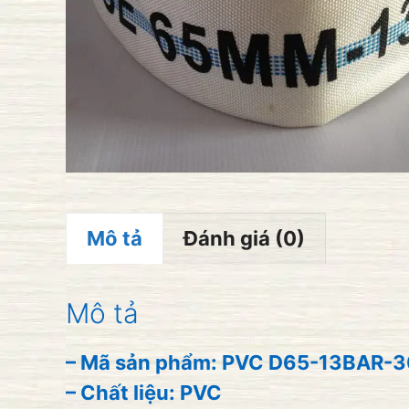
Mô tả
Đánh giá (0)
Mô tả
– Mã sản phẩm: PVC D65-13BAR-30
– Chất liệu: PVC