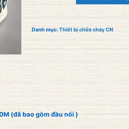
Vòi
chữa
cháy
D65-
Danh mục:
Thiết bị chữa cháy CN
13BAR-
30M
(đã
bao
gồm
đầu
nối
)
M (đã bao gồm đầu nối )
số
lượng