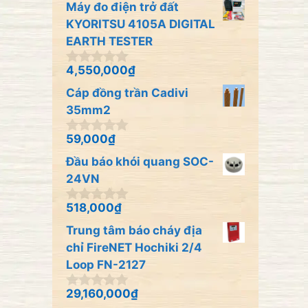
Máy đo điện trở đất
g
o
KYORITSU 4105A DIGITAL
à
EARTH TESTER
i
5
4,550,000
₫
0
n
Cáp đồng trần Cadivi
g
o
35mm2
à
i
59,000
₫
0
5
n
Đầu báo khói quang SOC-
g
o
24VN
à
i
518,000
₫
0
5
n
Trung tâm báo cháy địa
g
o
chỉ FireNET Hochiki 2/4
à
Loop FN-2127
i
5
29,160,000
₫
0