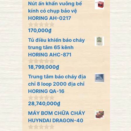
n
Nút ấn khẩn vuông bể
g
o
kính có chụp bảo vệ
à
HORING AH-0217
i
5
170,000
₫
0
n
Tủ điều khiển báo cháy
g
o
trung tâm 65 kênh
à
HORING AHC-871
i
5
18,799,000
₫
0
n
Trung tâm báo cháy địa
g
o
chỉ 8 loop 2000 địa chỉ
à
HORING QA-16
i
5
28,740,000
₫
0
n
MÁY BƠM CHỮA CHÁY
g
o
HUYNDAI DRAGON-40
à
i