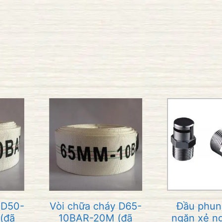
 D50-
Vòi chữa cháy D65-
Đầu phun
(đã
10BAR-20M (đã
ngăn xẻ n