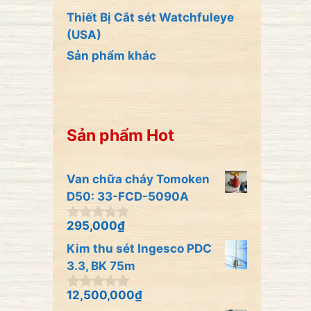
Thiết Bị Cắt sét Watchfuleye
(USA)
Sản phẩm khác
Sản phẩm Hot
Van chữa cháy Tomoken
D50: 33-FCD-5090A
295,000
₫
0
n
Kim thu sét Ingesco PDC
g
o
3.3, BK 75m
à
i
12,500,000
₫
0
5
n