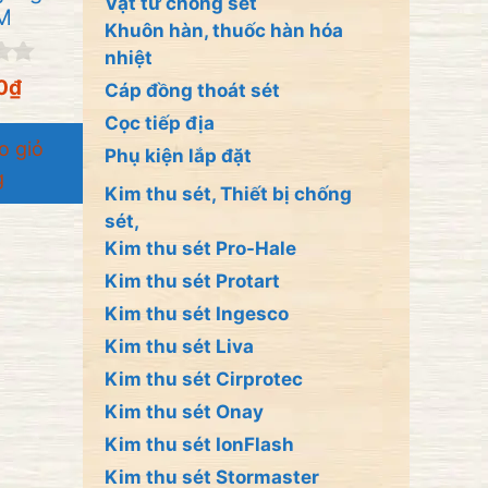
Vật tư chống sét
M
Khuôn hàn, thuốc hàn hóa
nhiệt
0
₫
Cáp đồng thoát sét
Cọc tiếp địa
o giỏ
Phụ kiện lắp đặt
g
Kim thu sét, Thiết bị chống
sét,
Kim thu sét Pro-Hale
Kim thu sét Protart
Kim thu sét Ingesco
Kim thu sét Liva
Kim thu sét Cirprotec
Kim thu sét Onay
Kim thu sét IonFlash
Kim thu sét Stormaster