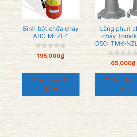
Bình bột chữa cháy
Lăng phun c
ABC MFZL4
cháy Tomo
D50: TMK-NZ
0
195,000
₫
n
0
65,000
₫
g
n
o
g
à
o
Thêm vào giỏ
Thêm vào g
i
à
5
hàng
hàng
i
5