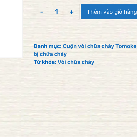
-
+
Thêm vào giỏ hàng
Vòi
chữa
cháy
Tomoken
Danh mục:
Cuộn vòi chữa cháy Tomok
bị chữa cháy
D50-
Từ khóa:
Vòi chữa cháy
16BAR-
30M+Khớp
nối:
VJ50-
30/16
số
lượng