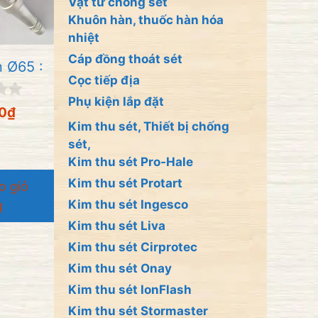
Vật tư chống sét
Khuôn hàn, thuốc hàn hóa
nhiệt
Cáp đồng thoát sét
 Ø65 :
Cọc tiếp địa
Phụ kiện lắp đặt
0
₫
Kim thu sét, Thiết bị chống
sét,
Kim thu sét Pro-Hale
Kim thu sét Protart
o giỏ
Kim thu sét Ingesco
g
Kim thu sét Liva
Kim thu sét Cirprotec
Kim thu sét Onay
Kim thu sét IonFlash
Kim thu sét Stormaster