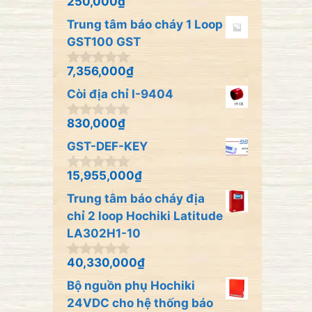
250,000
₫
0
5
n
Trung tâm báo cháy 1 Loop
g
o
GST100 GST
à
i
7,356,000
₫
0
5
n
Còi địa chỉ I-9404
g
o
à
830,000
₫
0
i
n
GST-DEF-KEY
5
g
o
à
15,955,000
₫
0
i
n
Trung tâm báo cháy địa
5
g
o
chỉ 2 loop Hochiki Latitude
à
LA302H1-10
i
5
40,330,000
₫
0
n
Bộ nguồn phụ Hochiki
g
o
24VDC cho hệ thống báo