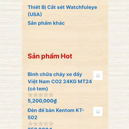
Thiết Bị Cắt sét Watchfuleye
(USA)
Sản phẩm khác
Sản phẩm Hot
Bình chữa cháy xe đẩy
Việt Nam CO2 24KG MT24
(có tem)
5,200,000
₫
0
n
Đèn để bàn Kentom KT-
g
o
502
à
i