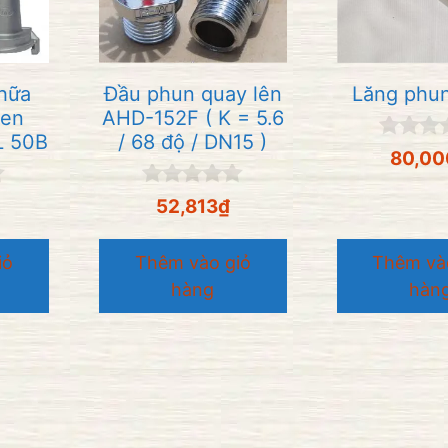
hữa
Đầu phun quay lên
Lăng phun
ken
AHD-152F ( K = 5.6
L 50B
/ 68 độ / DN15 )
0
80,00
n
g
0
52,813
₫
o
n
à
g
i
o
5
iỏ
Thêm vào giỏ
Thêm và
à
hàng
hàn
i
5