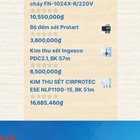
à
cháy FN-1024X-R/220V
i
5
10,550,000
₫
0
n
Bộ đếm sét Protart
g
o
à
3,600,000
₫
0
i
n
Kim thu sét Ingesco
5
g
o
PDC2.1, BK 57m
à
i
6,500,000
₫
0
5
n
KIM THU SÉT CIRPROTEC
g
o
ESE NLP1100-15, BK 51m
à
i
16,685,460
₫
0
5
n
g
o
à
i
5
G TY