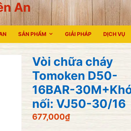
ên An
 AN
SẢN PHẨM
GIẢI PHÁP
DỊCH VỤ
Vòi chữa cháy
Tomoken D50-
16BAR-30M+Kh
nối: VJ50-30/16
677,000
₫