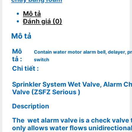
Mô tả
Đánh giá (0)
Mô tả
Mô
Contain water motor alarm bell, delayer, 
tả
:
switch
Chi tiết
:
Sprinkler System Wet Valve, Alarm C
Valve (ZSFZ Serious )
Description
The
wet alarm valve
is a check valve 
only allows water flows unidirectiona