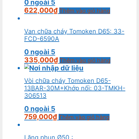
0
ngoài 5
622,000
₫
Thêm vào giỏ hàng
Van chữa cháy Tomoken D65: 33-
FCD-6590A
0
ngoài 5
335,000
₫
Thêm vào giỏ hàng
Vòi chữa cháy Tomoken D65-
13BAR-30M+Khớp nối: 03-TMKH-
306513
0
ngoài 5
759,000
₫
Thêm vào giỏ hàng
Lăng phun Ø50 :