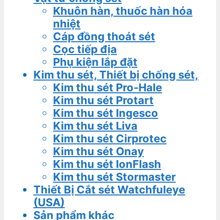
Khuôn hàn, thuốc hàn hóa
nhiệt
Cáp đồng thoát sét
Cọc tiếp địa
Phụ kiện lắp đặt
Kim thu sét, Thiết bị chống sét,
Kim thu sét Pro-Hale
Kim thu sét Protart
Kim thu sét Ingesco
Kim thu sét Liva
Kim thu sét Cirprotec
Kim thu sét Onay
Kim thu sét IonFlash
Kim thu sét Stormaster
Thiết Bị Cắt sét Watchfuleye
(USA)
Sản phẩm khác