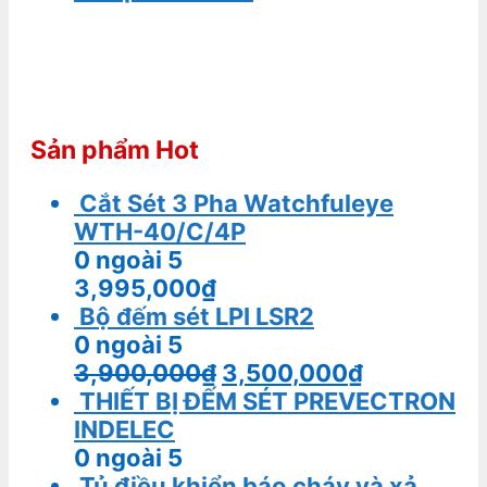
Sản phẩm Hot
Cắt Sét 3 Pha Watchfuleye
WTH-40/C/4P
0
ngoài 5
3,995,000
₫
Bộ đếm sét LPI LSR2
0
ngoài 5
3,900,000
₫
3,500,000
₫
THIẾT BỊ ĐẾM SÉT PREVECTRON
INDELEC
0
ngoài 5
Tủ điều khiển báo cháy và xả