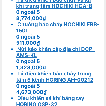
khí trung tâm HOCHIKI HCA-8
0
ngoài 5
8,774,000
₫
Chuông báo cháy HOCHIKI FBB-
150I
0
ngoài 5
511,000
₫
Nút kéo khẩn cấp địa chỉ DCP-
AMS-KL
0
ngoài 5
1,323,000
₫
Tủ điều khiển báo cháy trung
tâm 5 kênh HORING AH-00212
0
ngoài 5
4,673,000
₫
Điều khiển xả khí bằng tay
HORING QSP-32