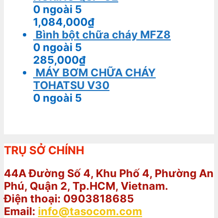
0
ngoài 5
1,084,000
₫
Bình bột chữa cháy MFZ8
0
ngoài 5
285,000
₫
MÁY BƠM CHỮA CHÁY
TOHATSU V30
0
ngoài 5
TRỤ SỞ CHÍNH
44A Đường Số 4, Khu Phố 4, Phường An
Phú, Quận 2, Tp.HCM, Vietnam.
Điện thoại: 0903818685
Email:
info@tasocom.com