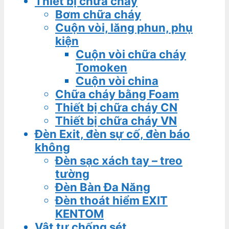
Thiết bị chữa cháy
Bơm chữa cháy
Cuộn vòi, lăng phun, phụ
kiện
Cuộn vòi chữa cháy
Tomoken
Cuộn vòi china
Chữa cháy bằng Foam
Thiết bị chữa cháy CN
Thiết bị chữa cháy VN
Đèn Exit, đèn sự cố, đèn báo
không
Đèn sạc xách tay – treo
tường
Đèn Bàn Đa Năng
Đèn thoát hiểm EXIT
KENTOM
Vật tư chống sét