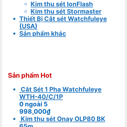
Kim thu sét IonFlash
Kim thu sét Stormaster
Thiết Bị Cắt sét Watchfuleye
(USA)
Sản phẩm khác
Sản phẩm Hot
Cắt Sét 1 Pha Watchfuleye
WTH-40/C/1P
0
ngoài 5
998,000
₫
Kim thu sét Onay OLP80 BK
65m