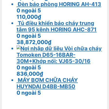
Đèn báo phòng HORING AH-413
0
ngoài 5
110,000
₫
Tủ điều khiển báo cháy trung
tâm 95 kênh HORING AHC-871
0
ngoài 5
38,872,000
₫
Vòi chữa cháy
Tomoken D65-16BAR-
30M+Khớp nối: VJ65-30/16
0
ngoài 5
836,000
₫
MÁY BƠM CHỮA CHÁY
HUYNDAI D4BB-MB50
0
ngoài 5