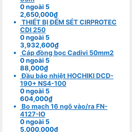
0
ngoài 5
2,650,000
₫
THIẾT BỊ ĐẾM SÉT CIRPROTEC
CDI 250
0
ngoài 5
3,932,600
₫
Cáp đồng bọc Cadivi 50mm2
0
ngoài 5
88,000
₫
Đầu báo nhiệt HOCHIKI DCD-
190+ NS4-100
0
ngoài 5
604,000
₫
Bo mạch 16 ngõ vào/ra FN-
4127-IO
0
ngoài 5
5,000,000
₫