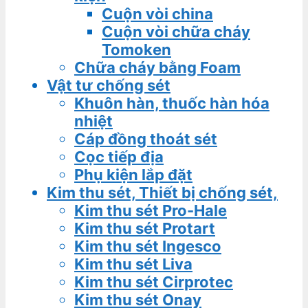
Cuộn vòi china
Cuộn vòi chữa cháy
Tomoken
Chữa cháy bằng Foam
Vật tư chống sét
Khuôn hàn, thuốc hàn hóa
nhiệt
Cáp đồng thoát sét
Cọc tiếp địa
Phụ kiện lắp đặt
Kim thu sét, Thiết bị chống sét,
Kim thu sét Pro-Hale
Kim thu sét Protart
Kim thu sét Ingesco
Kim thu sét Liva
Kim thu sét Cirprotec
Kim thu sét Onay